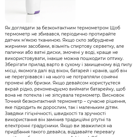
Як доглядати за безконтактним термометром Щоб
термометр не збивався, періодично протирайте
датчик м'якою тканиною. Якщо скло забруднене
жирними засобами, візьміть спиртову серветку, але
палички або ватні диски, змочені у воді, краще не
використовувати, інакше можна пошкодити оптику.
Зберігати прилад варто в сухому і захищеному від пилу
місці, якомога далі від вікон, батарей і кранів, щоб він
не перегрівався і на нього не потрапляли сонячні
промені або бризки. Якщо девайсом користуєтеся
вкрай рідко, рекомендуємо виймати батарейку, щоб
вона не потекла і не зіпсувала термометр. Висновок
Точний безконтактний термометр – сучасне рішення,
яке підходить як дорослим, так і маленьким дітям.
Завдяки гігієнічності, швидкості та зручності
використання він замінив традиційні ртутні та
електронні градусники. Якщо ви зважилися на
придбання такого девайса, віддавайте перевагу