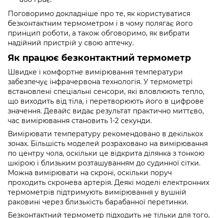
Поговоримо докладніше про те, як користуватися
безконтактним термометром і в чому полягає його
принцип роботи, а також обговоримо, як вибрати
надійний пристрій у свою аптечку.
Як працює безконтактний термометр
Швидке і комфортне вимірювання температури
забезпечує інфрачервона технологія. У термометрі
встановлені спеціальні сенсори, які вловлюють тепло,
що виходить від тіла, і перетворюють його в цифрове
значення. Девайс видає результат практично миттєво,
час вимірювання становить 1-2 секунди.
Вимірювати температуру рекомендовано в декількох
зонах. Більшість моделей розраховано на вимірювання
по центру чола, оскільки це відкрита ділянка з тонкою
шкірою і близьким розташуванням до судинної сітки.
Можна вимірювати на скроні, оскільки поруч
проходить скронева артерія. Деякі моделі електронних
термометрів підтримують вимірювання у вушній
раковині через близькість барабанної перетинки.
Безконтактний термометр підходить не тільки для того,