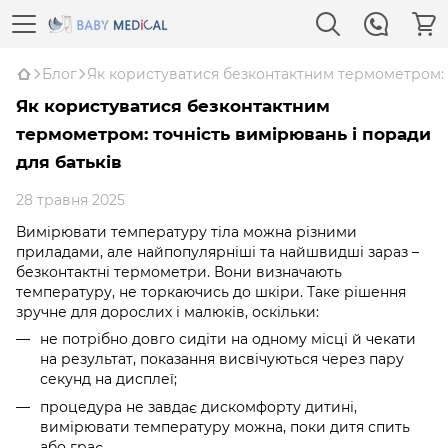
Блог
Як користуватися безконтактним термометром: т
Як користуватися безконтактним
термометром: точність вимірювань і поради
для батьків
28 травня 2025
Вимірювати температуру тіла можна різними
приладами, але найпопулярніші та найшвидші зараз –
безконтактні термометри. Вони визначають
температуру, не торкаючись до шкіри. Таке рішення
зручне для дорослих і малюків, оскільки:
не потрібно довго сидіти на одному місці й чекати
на результат, показання висвічуються через пару
секунд на дисплеї;
процедура не завдає дискомфорту дитині,
вимірювати температуру можна, поки дитя спить
або грає.