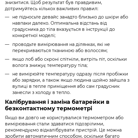
знизитися. Щоб результат був правдивим,
дотримуйтесь кількох важливих правил:
не підносьте девайс занадто близько до шкіри або
навпаки далеко. Оптимальна відстань від
градусника до тіла вказується в інструкції до
конкретної моделі;
проводьте вимірювання на ділянках, які не
перекриваються тканиною або волоссям;
якщо лоб або скроні спітніли, витріть піт, оскільки
волога знижує температуру тіла;
не вимірюйте температуру одразу після пробіжки
або зарядки, а також якщо людина щойно зайшла з
вулиці в тепле приміщення або сам градусник
занесли з холоду в тепло.
Калібрування і заміна батарейки в
безконтактному термометрі
Якщо ви довго не користувалися термометром або
вимірювання стали здаватися підозрілими,
рекомендуємо відкалібрувати пристрій. Це можна
зробити автоматичним способом, оскільки багато