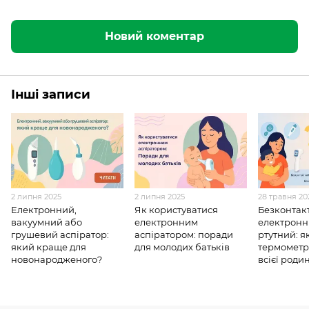
Новий коментар
Інші записи
2 липня 2025
2 липня 2025
28 травня 20
Електронний,
Як користуватися
Безконтак
вакуумний або
електронним
електронн
грушевий аспіратор:
аспіратором: поради
ртутний: я
який краще для
для молодих батьків
термометр
новонародженого?
всієї роди