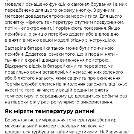
моделей оснащено функцією самокалібрування і в них
передбачено для цього окрему кнопку. З ручним
методом доведеться трохи заморочитися. Для цього
спочатку міряють температуру ртутним градусником,
потім – електронним, і порівнюють показання. Якщо
похибка є, різницю потрібно додати або відповідно
відняти в меню вашої моделі згідно з інструкцією.
Застаріла батарейка також може бути причиною
похибки. Додаткові ознаки того, що її пора міняти –
тьмяний екран і швидке вимкнення пристрою.
Відкрийте відсік із батарейками та перевірте, чи
правильно вони вставлені, чи немає на них зеленого
або білястого нальоту, який свідчить про окиснення.
Термін служби елементів живлення залежить від їхньої
якості та того, як часто у вашій родині міряють
температуру. У середньому це доводиться робити раз
на півроку-рік у разі регулярного використання.
Як міряти температуру дитині
Безконтактне вимірювання температури зберігає
максимальний комфорт, оскільки малюка не
доведеться турбувати зайвими дотиками. Найзручніше