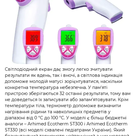
Світлодіодний екран дає змогу легко зчитувати
результати як вдень, так і вночі, а світлова індикація
допоможе молодій матусі зорієнтуватися, наскільки
конкретна температура небезпечна. У пам'яті
пристрою зберігаються 32 останні результати, тому вам
не доведеться їх записувати або запам'ятовувати. Крім
температури тіла, термометр допоможе визначити
нагрівання рідини та навколишніх предметів у
діапазоні від 0 °C до 100 °C. У моделі є більш бюджетні
аналоги – Arhimed Ecotherm ST300 і Arhimed Ecotherm
ST330 (всі моделі схвалені педіатрами України). Який
безконтактний термометр найточніший з цих моделей,