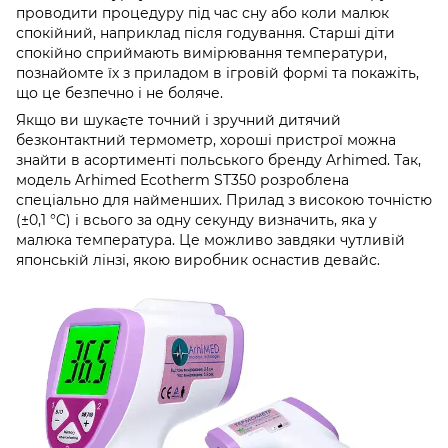
проводити процедуру під час сну або коли малюк
спокійний, наприклад після годування. Старші діти
спокійно сприймають вимірювання температури,
познайомте їх з приладом в ігровій формі та покажіть,
що це безпечно і не боляче.
Якщо ви шукаєте точний і зручний дитячий
безконтактний термометр, хороші пристрої можна
знайти в асортименті польського бренду Arhimed. Так,
модель Arhimed Ecotherm ST350 розроблена
спеціально для найменших. Прилад з високою точністю
(±0,1 °C) і всього за одну секунду визначить, яка у
малюка температура. Це можливо завдяки чутливій
японській лінзі, якою виробник оснастив девайс.