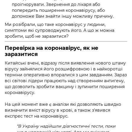
проігнорувати. Звернення до лікаря або
попередить поширення коронавірусу, або
допоможе Вам знайти іншу можливу причину.
Ми розібрали,
що таке коронавірус у людини,
с
имптоми
які супроводжують його. А що ж можна
зробити, щоб не заразитися?
Перевірка на коронавірус, як не
заразитися
Китайські вчені, відразу після виявлення нового штаму
вірусу зайнялися його розшифровкою і в найкоротші
терміни оперативно впоралися з цим завданням. Зараз
всі світові лідери працюють над створенням антигену,
що дозволить зробити вакцину і зупинити поширення
коронавірусу.
На цей момент вже є аналізи які дозволяють швидко
визначити вміст вірусу в крові, а також з’явився
експрес
тест на
коронавірус.
“В Україну надійшли діагностичні тести, поки
що в невеликій кількості. Але ми очікуємо