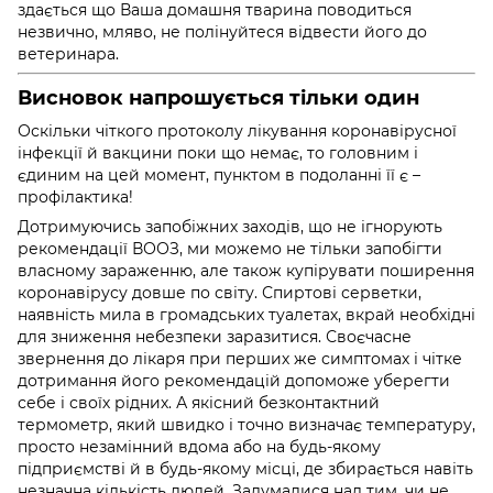
здається що Ваша домашня тварина поводиться
незвично, мляво, не полінуйтеся відвести його до
ветеринара.
Висновок напрошується тільки один
Оскільки чіткого протоколу лікування коронавірусної
інфекції й вакцини поки що немає, то головним і
єдиним на цей момент, пунктом в подоланні її є –
профілактика!
Дотримуючись запобіжних заходів, що не ігнорують
рекомендації ВООЗ, ми можемо не тільки запобігти
власному зараженню, але також купірувати поширення
коронавірусу довше по світу. Спиртові серветки,
наявність мила в громадських туалетах, вкрай необхідні
для зниження небезпеки заразитися. Своєчасне
звернення до лікаря при перших же симптомах і чітке
дотримання його рекомендацій допоможе уберегти
себе і своїх рідних. А якісний безконтактний
термометр, який швидко і точно визначає температуру,
просто незамінний вдома або на будь-якому
підприємстві й в будь-якому місці, де збирається навіть
незначна кількість людей. Задумалися над тим, чи не