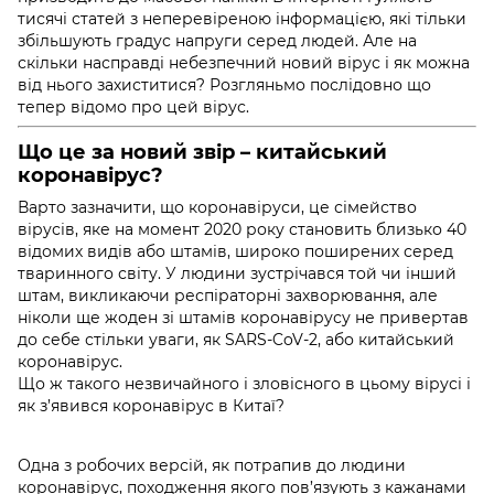
тисячі статей з неперевіреною інформацією, які тільки
збільшують градус напруги серед людей. Але на
скільки насправді небезпечний новий вірус і як можна
від нього захиститися? Розгляньмо послідовно що
тепер відомо про цей вірус.
Що це за новий звір – китайський
коронавірус?
Варто зазначити, що коронавіруси, це сімейство
вірусів, яке на момент 2020 року становить близько 40
відомих видів або штамів, широко поширених серед
тваринного світу. У людини зустрічався той чи інший
штам, викликаючи респіраторні захворювання, але
ніколи ще жоден зі штамів коронавірусу не привертав
до себе стільки уваги, як
SARS-CoV-2, або китайський
коронавірус.
Що ж такого незвичайного і зловісного в цьому вірусі і
як з’явився коронавірус
в Китаї?
Одна з робочих версій, як потрапив до людини
коронавірус, походження
якого пов’язують з кажанами