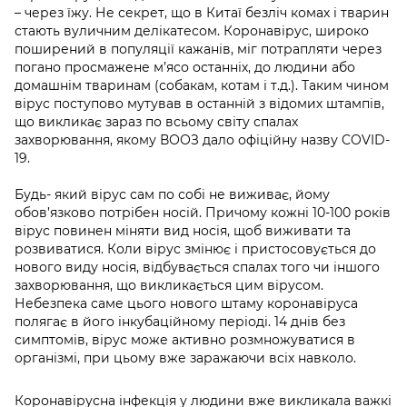
– через їжу. Не секрет, що в Китаї безліч комах і тварин
стають вуличним делікатесом. Коронавірус, широко
поширений в популяції кажанів, міг потрапляти через
погано просмажене м’ясо останніх, до людини або
домашнім тваринам (собакам, котам і т.д.). Таким чином
вірус поступово мутував в останній з відомих штампів,
що викликає зараз по всьому світу спалах
захворювання, якому ВООЗ дало офіційну назву COVID-
19.
Будь- який вірус сам по собі не виживає, йому
обов’язково потрібен носій. Причому кожні 10-100 років
вірус повинен міняти вид носія, щоб виживати та
розвиватися. Коли вірус змінює і пристосовується до
нового виду носія, відбувається спалах того чи іншого
захворювання, що викликається цим вірусом.
Небезпека саме цього нового штаму коронавіруса
полягає в його інкубаційному періоді. 14 днів без
симптомів, вірус може активно розмножуватися в
організмі, при цьому вже заражаючи всіх навколо.
Коронавірусна інфекція у людини
вже викликала важкі