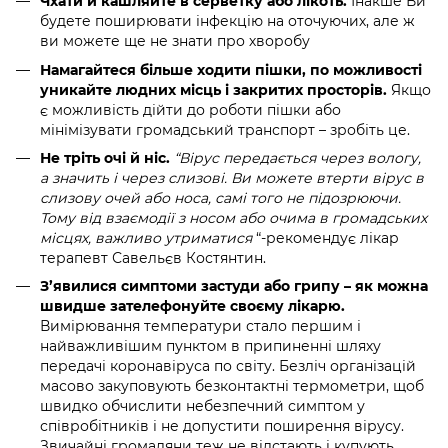
Чхати й кашляйте в серветку або лікоть.
Інакше Ви
будете поширювати інфекцію на оточуючих, але ж
ви можете ще не знати про хворобу
Намагайтеся більше ходити пішки, по можливості
уникайте людних місць і закритих просторів.
Якщо
є можливість дійти до роботи пішки або
мінімізувати громадський транспорт – зробіть це.
Не тріть очі й ніс.
“Вірус передається через вологу,
а значить і через слизові. Ви можете втерти вірус в
слизову очей або носа, самі того не підозрюючи.
Тому від взаємодії з носом або очима в громадських
місцях, важливо утриматися
“-рекомендує лікар
терапевт Савельєв Костянтин.
З’явилися симптоми застуди або грипу – як можна
швидше зателефонуйте своєму лікарю.
Вимірювання температури стало першим і
найважливішим пунктом в припиненні шляху
передачі коронавіруса по світу. Безліч організацій
масово закуповують безконтактні термометри, щоб
швидко обчислити небезпечний симптом у
співробітників і не допустити поширення вірусу.
Звичайні громадяни теж не відстають і купують