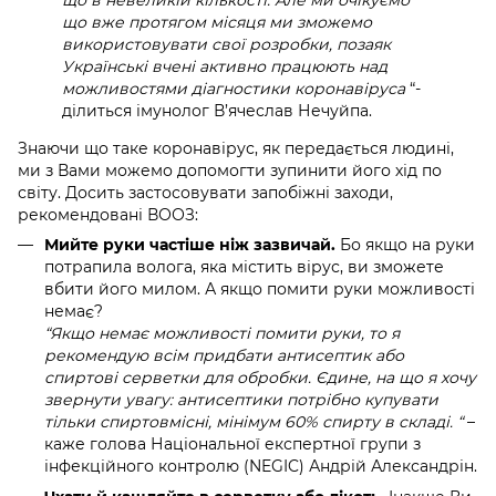
що вже протягом місяця ми зможемо
використовувати свої розробки, позаяк
Українські вчені активно працюють над
можливостями діагностики коронавіруса
“-
ділиться імунолог В’ячеслав Нечуйпа.
Знаючи що таке
коронавірус, як передається людині,
ми з Вами можемо допомогти зупинити його хід по
світу. Досить застосовувати запобіжні заходи,
рекомендовані ВООЗ:
Мийте руки частіше ніж зазвичай.
Бо якщо на руки
потрапила волога, яка містить вірус, ви зможете
вбити його милом. А якщо помити руки можливості
немає?
“Якщо
немає можливості помити руки, то я
рекомендую всім придбати антисептик або
спиртові серветки для обробки. Єдине, на що я хочу
звернути увагу: антисептики потрібно купувати
тільки спиртовмісні, мінімум 60% спирту в складі. “
–
каже голова Національної експертної групи з
інфекційного контролю (NEGIC) Андрій Александрін.