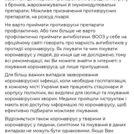
з бронхів, жарознижувальні й імуномодулювальні
препарати. Можливе призначення противірусних
препаратів, на розсуд лікаря.
Не варто приймати противірусні препарати
профілактично. Або тим більше не варто
профілактично приймати антибіотики. ВООЗ у себе на
офіційному сайті говорить про марність антибіотиків у
протидії коронавірусу. Як лікувати та чим лікувати
коронавірус у людей, до кінця ще не досліджено, тому
всі рекомендації, які Ви можете знайти в інтернеті з
лікування коронавіруса, це лише припущення.
Для більш важких випадків захворювання
коронавірусної інфекції, коли необхідна госпіталізація,
в кожному місті України вже працюють стаціонари й
корпусу поліклінік, які виділені для ізоляції та лікування
коронавірусних хворих. Медики пройшли інструктаж і
мають всю доступну інформацію по коронавірусу, щоб
ефективно підбирати можливе лікування.
Відрізняється також коронавірус у тварини й
коронавірус у людини, симптоми та лікування в даних
випадках не можуть бути однаковими. Якщо Вам