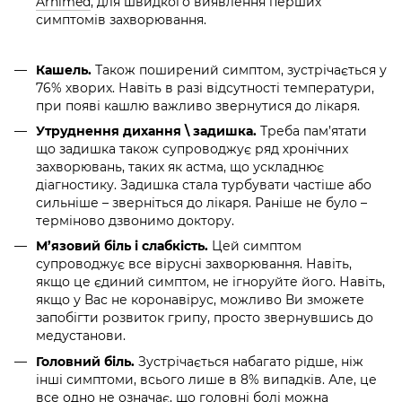
Arhimed
,
для швидкого виявлення перших
симптомів захворювання.
Кашель.
Також поширений симптом, зустрічається у
76% хворих. Навіть в разі відсутності температури,
при появі кашлю важливо звернутися до лікаря.
Утруднення дихання \ задишка.
Треба пам’ятати
що задишка також супроводжує ряд хронічних
захворювань, таких як астма, що ускладнює
діагностику. Задишка стала турбувати частіше або
сильніше – зверніться до лікаря. Раніше не було –
терміново дзвонимо доктору.
М’язовий біль і слабкість.
Цей симптом
супроводжує все вірусні захворювання. Навіть,
якщо це єдиний симптом, не ігноруйте його. Навіть,
якщо у Вас не коронавірус, можливо Ви зможете
запобігти розвиток грипу, просто звернувшись до
медустанови.
Головний біль.
Зустрічається набагато рідше, ніж
інші симптоми, всього лише в 8% випадків. Але, це
все одно не означає, що головні болі можна