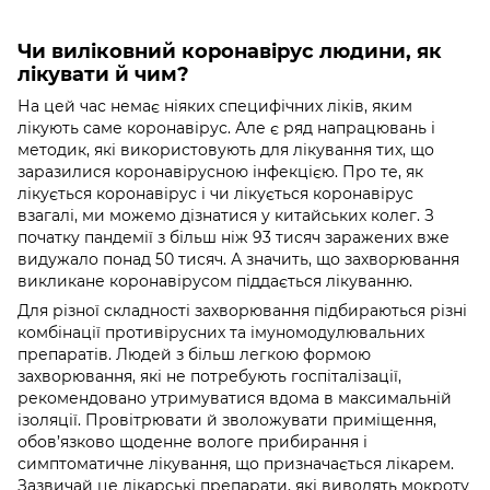
Чи виліковний коронавірус людини, як
лікувати й чим?
На цей час немає ніяких специфічних ліків, яким
лікують саме коронавірус. Але є ряд напрацювань і
методик, які використовують для лікування тих, що
заразилися коронавірусною інфекцією. Про те, як
лікується коронавірус і чи лікується
коронавірус
взагалі, ми можемо дізнатися у китайських колег. З
початку пандемії з більш ніж 93 тисяч заражених вже
видужало понад 50 тисяч. А значить, що захворювання
викликане коронавірусом піддається лікуванню.
Для різної складності захворювання підбираються різні
комбінації противірусних та імуномодулювальних
препаратів. Людей з більш легкою формою
захворювання, які не потребують госпіталізації,
рекомендовано утримуватися вдома в максимальній
ізоляції. Провітрювати й зволожувати приміщення,
обов’язково щоденне вологе прибирання і
симптоматичне лікування, що призначається лікарем.
Зазвичай це лікарські препарати, які виводять мокроту