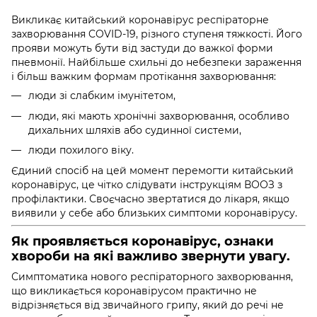
Викликає китайський коронавірус респіраторне
захворювання COVID-19, різного ступеня тяжкості. Його
прояви можуть бути від застуди до важкої форми
пневмонії. Найбільше схильні до небезпеки зараження
і більш важким формам протікання захворювання:
люди зі слабким імунітетом,
люди, які мають хронічні захворювання, особливо
дихальних шляхів або судинної системи,
люди похилого віку.
Єдиний спосіб на цей момент перемогти китайський
коронавірус, це чітко слідувати інструкціям ВООЗ з
профілактики. Своєчасно звертатися до лікаря, якщо
виявили у себе або близьких
симптоми коронавірусу.
Як проявляється коронавірус, ознаки
хвороби на які важливо звернути увагу.
Симптоматика нового респіраторного захворювання,
що викликається коронавірусом практично не
відрізняється від звичайного грипу, який до речі не