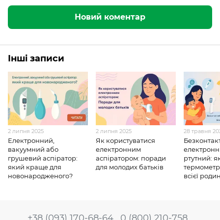
Новий коментар
Інші записи
2 липня 2025
2 липня 2025
28 травня 20
Електронний,
Як користуватися
Безконтак
вакуумний або
електронним
електронн
грушевий аспіратор:
аспіратором: поради
ртутний: я
який краще для
для молодих батьків
термометр
новонародженого?
всієї роди
+38 (093) 170-68-64
0 (800) 210-758