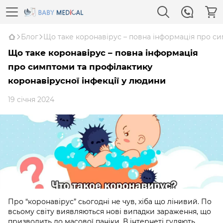
Блог
Що таке коронавірус – повна інформація про си
Що таке коронавірус – повна інформація
про симптоми та профілактику
коронавірусної інфекції у людини
19 січня 2024
Про “коронавірус” сьогодні не чув, хіба що лінивий. По
всьому світу виявляються нові випадки зараження, що
призводить до масової паніки. В інтернеті гуляють