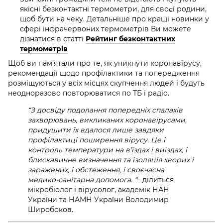
якісні безконтактні термометри, для своєї родини,
щоб бути на чеку. Детальніше про кращі новинки у
сфері інфрачервоних термометрів Ви можете
дізнатися в статті
Рейтинг безконтактних
термометрів
Щоб ви пам’ятали про те,
як уникнути
коронавірусу,
рекомендації щодо профілактики та попередження
розміщуються у всіх місцях скупчення людей і будуть
неодноразово повторюватися по ТБ і радіо.
“З досвіду подолання попередніх спалахів
захворювань, викликаних коронавірусами,
придушити їх вдалося лише завдяки
профілактиці поширення вірусу. Це і
контроль температури на в’їздах і виїздах, і
блискавичне визначення та ізоляція хворих і
заражених, і обстеження, і своєчасна
медико-санітарна допомога. “
– ділиться
мікробіолог і вірусолог, академік НАН
України та НАМН України Володимир
Широбоков.