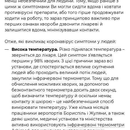
менш небезпечний для людини. Тому, якщо раніше з
цими ж симптомами Ви могли сидіти вдома і ковтати
противірусні препарати, або того гірше продовжувати
ходити на роботу, то зараз принципово важливо при
перших ознаках хвороби дзвонити лікареві й
залишитися вдома, мінімізувавши контакти.
Отже, які викликає
коронавірус симптоми у людей:
Висока температура.
Різко піднялася температура –
зверніться до лікаря. Цей симптом з’являється
першим у 98% хворих. З цієї причини зараз всі
установи, де спостерігається велике скупчення
людей або проходить великий потік людей,
закупили інфрачервоні термометри. Тому що для
обчислення можливих хворих, за допомогою
безконтактного термометра досить двох секунд,
щоб визначити температуру й оскільки немає
контакту зі шкірою – це найбезпечніший спосіб
вимірювати температуру. Уже кілька місяців
працівники аеропортів Бориспіль і Жуляни, а також
деякі школи, медичні установи та міністерства
активно використовують
інфрачервоні термометри