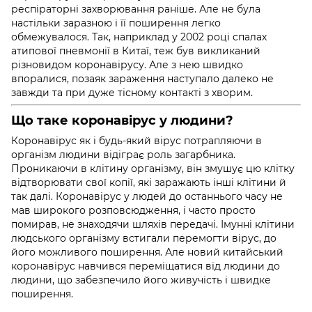
респіраторні захворювання раніше. Але не була
настільки заразною і її поширення легко
обмежувалося. Так, наприклад у 2002 році спалах
атипової пневмонії в Китаї, теж був викликаний
різновидом коронавірусу. Але з нею швидко
впоралися, позаяк зараження наступало далеко не
завжди та при дуже тісному контакті з хворим.
Що таке коронавірус у людини?
Коронавірус як і будь-який вірус потрапляючи в
організм людини відіграє роль загарбника.
Проникаючи в клітину організму, він змушує цю клітку
відтворювати свої копії, які заражають інші клітини й
так далі. Коронавірус у людей до останнього часу не
мав широкого розповсюдження, і часто просто
помирав, не знаходячи шляхів передачі. Імунні клітини
людського організму встигали перемогти вірус, до
його можливого поширення. Але новий китайський
коронавірус навчився переміщатися від людини до
людини, що забезпечило його живучість і швидке
поширення.