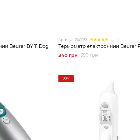
11
Артикул: 200033
ий Beurer BY 11 Dog
Термометр електронний Beurer F
340 грн
350 грн
−33%