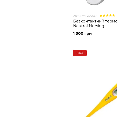
Артикул: 200034
Безконтактний терм
Nautral Nursing
1 300 грн
−40%