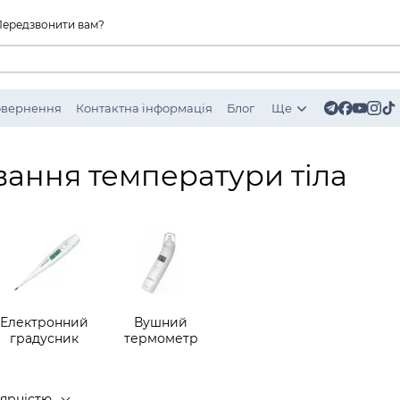
Передзвонити вам?
Повернення
Контактна інформація
Блог
Ще
ання температури тіла
Електронний
Вушний
градусник
термометр
лярністю