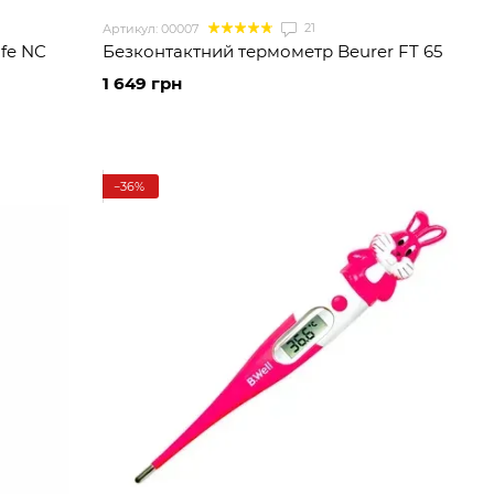
21
Артикул: 00007
fe NC
Безконтактний термометр Beurer FT 65
1 649 грн
−36%