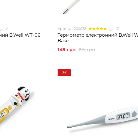
8
10
Артикул: 200022
ий B.Well WT-06
Термометр електронний B.Well 
Base
149 грн
199 грн
−3%