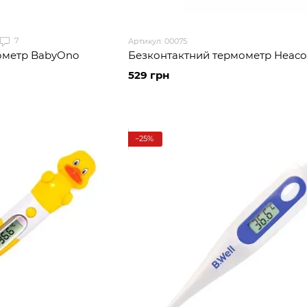
7
Артикул: 00075
ометр BabyOno
Безконтактний термометр Heaco
529 грн
−25%