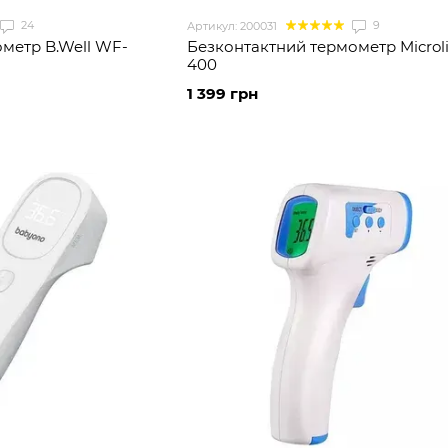
24
9
Артикул: 200031
метр B.Well WF-
Безконтактний термометр Microli
400
1 399 грн