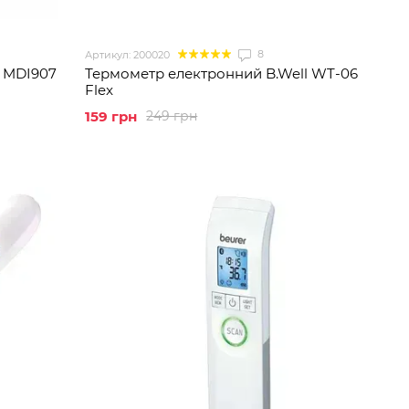
8
Артикул: 200020
 MDI907
Термометр електронний B.Well WT-06
Flex
159 грн
249 грн