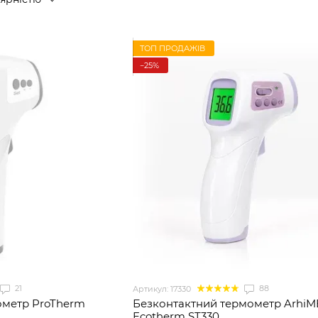
ТОП ПРОДАЖІВ
−25%
21
88
Артикул: 17330
ометр ProTherm
Безконтактний термометр Arhi
Ecotherm ST330