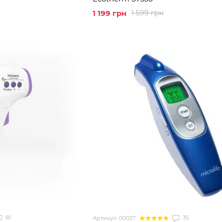
1 199 грн
1 599 грн
81
35
Артикул: 00027