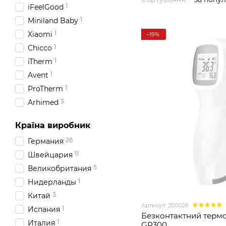
1
iFeelGood
1
Miniland Baby
1
Xiaomi
−19%
1
Chicco
1
iTherm
1
Avent
1
ProTherm
3
Arhimed
6
A&D
Країна виробник
14
Beurer
26
Германия
11
Швейцария
5
Великобритания
1
Нидерланды
3
Китай
Артикул: 200028
1
Испания
Безконтактний терм
1
Италия
GP300