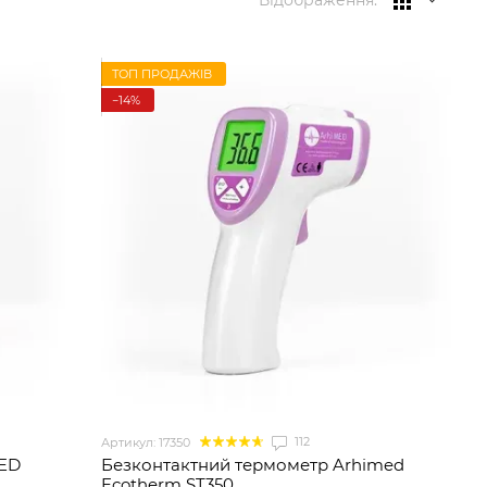
Відображення:
ТОП ПРОДАЖІВ
−14%
112
Артикул: 17350
MED
Безконтактний термометр Arhimed
Ecotherm ST350