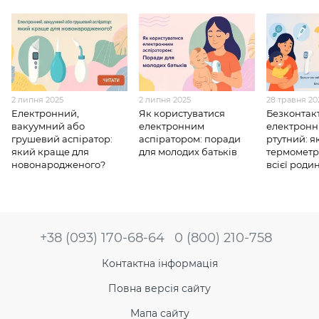
2 липня 2025
2 липня 2025
28 травня 20
Електронний,
Як користуватися
Безконтак
вакуумний або
електронним
електронн
грушевий аспіратор:
аспіратором: поради
ртутний: я
який краще для
для молодих батьків
термометр
новонародженого?
всієї роди
+38 (093) 170-68-64
0 (800) 210-758
Контактна інформація
Повна версія сайту
Мапа сайту