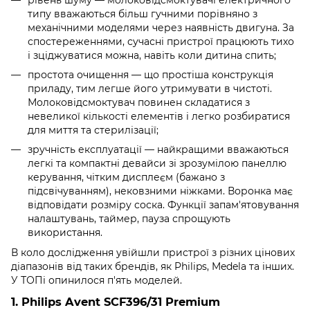
типу вважаються більш гучними порівняно з
механічними моделями через наявність двигуна. За
спостереженнями, сучасні пристрої працюють тихо
і зціджуватися можна, навіть коли дитина спить;
простота очищення — що простіша конструкція
приладу, тим легше його утримувати в чистоті.
Молоковідсмоктувач повинен складатися з
невеликої кількості елементів і легко розбиратися
для миття та стерилізації;
зручність експлуатації — найкращими вважаються
легкі та компактні девайси зі зрозумілою панеллю
керування, чітким дисплеєм (бажано з
підсвічуванням), нековзними ніжками. Воронка має
відповідати розміру соска. Функції запам'ятовування
налаштувань, таймер, пауза спрощують
використання.
В коло дослідження увійшли пристрої з різних цінових
діапазонів від таких брендів, як Philips, Medela та інших.
У ТОПі опинилося п'ять моделей.
1. Philips Avent SCF396/31 Premium