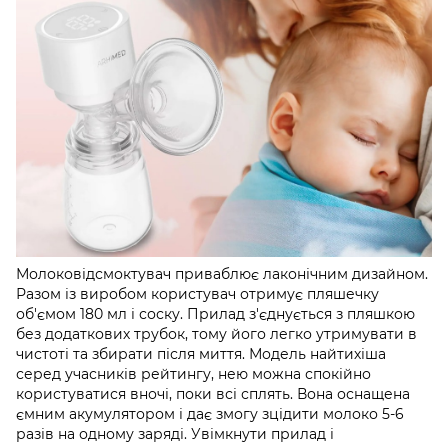
Молоковідсмоктувач приваблює лаконічним дизайном.
Разом із виробом користувач отримує пляшечку
об'ємом 180 мл і соску. Прилад з'єднується з пляшкою
без додаткових трубок, тому його легко утримувати в
чистоті та збирати після миття. Модель найтихіша
серед учасників рейтингу, нею можна спокійно
користуватися вночі, поки всі сплять. Вона оснащена
ємним акумулятором і дає змогу зцідити молоко 5-6
разів на одному заряді. Увімкнути прилад і