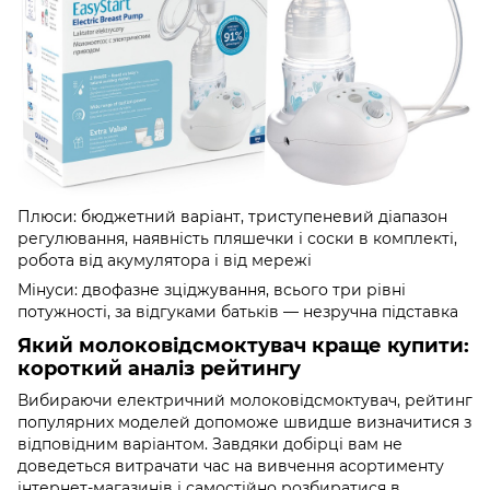
Плюси: бюджетний варіант, триступеневий діапазон
регулювання, наявність пляшечки і соски в комплекті,
робота від акумулятора і від мережі
Мінуси: двофазне зціджування, всього три рівні
потужності, за відгуками батьків — незручна підставка
Який молоковідсмоктувач краще купити:
короткий аналіз рейтингу
Вибираючи електричний молоковідсмоктувач, рейтинг
популярних моделей допоможе швидше визначитися з
відповідним варіантом. Завдяки добірці вам не
доведеться витрачати час на вивчення асортименту
інтернет-магазинів і самостійно розбиратися в