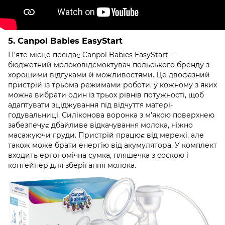
5. Canpol Babies EasyStart
П'яте місце посідає Canpol Babies EasyStart –
бюджетний молоковідсмоктувач польського бренду з
хорошими відгуками й можливостями. Це двофазний
пристрій із трьома режимами роботи, у кожному з яких
можна вибрати один із трьох рівнів потужності, щоб
адаптувати зціджування під відчуття матері-
годувальниці. Силіконова воронка з м'якою поверхнею
забезпечує дбайливе відкачування молока, ніжно
масажуючи груди. Пристрій працює від мережі, але
також може брати енергію від акумулятора. У комплект
входить ергономічна сумка, пляшечка з соскою і
контейнер для зберігання молока.