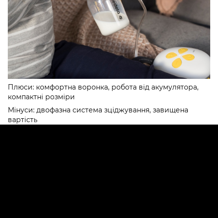
Плюси: комфортна воронка, робота від акумулятора,
компактні розміри
Мінуси: двофазна система зціджування, завищена
вартість