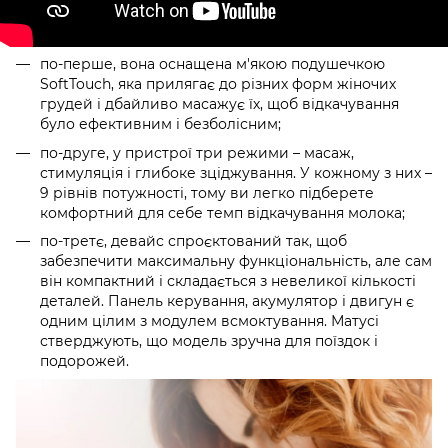
по-перше, вона оснащена м'якою подушечкою
SoftTouch, яка прилягає до різних форм жіночих
грудей і дбайливо масажує їх, щоб відкачування
було ефективним і безболісним;
по-друге, у пристрої три режими – масаж,
стимуляція і глибоке зціджування. У кожному з них –
9 рівнів потужності, тому ви легко підберете
комфортний для себе темп відкачування молока;
по-третє, девайс спроєктований так, щоб
забезпечити максимальну функціональність, але сам
він компактний і складається з невеликої кількості
деталей. Панель керування, акумулятор і двигун є
одним цілим з модулем всмоктування. Матусі
стверджують, що модель зручна для поїздок і
подорожей.