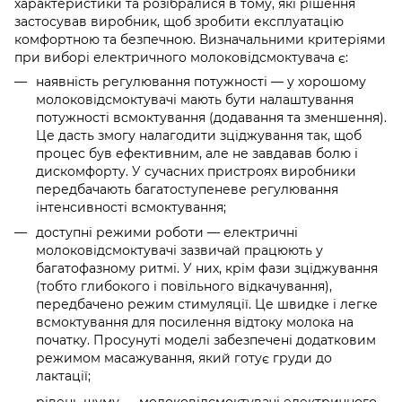
характеристики та розібралися в тому, які рішення
застосував виробник, щоб зробити експлуатацію
комфортною та безпечною. Визначальними критеріями
при виборі електричного молоковідсмоктувача є:
наявність регулювання потужності — у хорошому
молоковідсмоктувачі мають бути налаштування
потужності всмоктування (додавання та зменшення).
Це дасть змогу налагодити зціджування так, щоб
процес був ефективним, але не завдавав болю і
дискомфорту. У сучасних пристроях виробники
передбачають багатоступеневе регулювання
інтенсивності всмоктування;
доступні режими роботи — електричні
молоковідсмоктувачі зазвичай працюють у
багатофазному ритмі. У них, крім фази зціджування
(тобто глибокого і повільного відкачування),
передбачено режим стимуляції. Це швидке і легке
всмоктування для посилення відтоку молока на
початку. Просунуті моделі забезпечені додатковим
режимом масажування, який готує груди до
лактації;
рівень шуму — молоковідсмоктувачі електричного