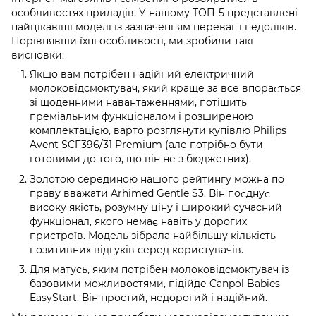
особливостях приладів. У нашому ТОП-5 представлені
найцікавіші моделі із зазначенням переваг і недоліків.
Порівнявши їхні особливості, ми зробили такі
висновки:
Якщо вам потрібен надійний електричний
молоковідсмоктувач, який краще за все впорається
зі щоденними навантаженнями, потішить
преміальним функціоналом і розширеною
комплектацією, варто розглянути купівлю Philips
Avent SCF396/31 Premium (але потрібно бути
готовими до того, що він не з бюджетних).
Золотою серединою нашого рейтингу можна по
праву вважати Arhimed Gentle S3. Він поєднує
високу якість, розумну ціну і широкий сучасний
функціонал, якого немає навіть у дорогих
пристроїв. Модель зібрала найбільшу кількість
позитивних відгуків серед користувачів.
Для матусь, яким потрібен молоковідсмоктувач із
базовими можливостями, підійде Canpol Babies
EasyStart. Він простий, недорогий і надійний.