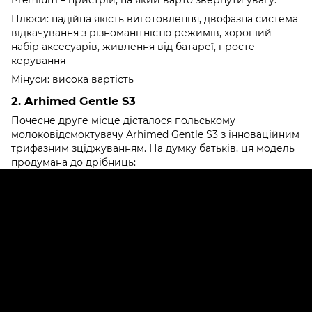
Premium – пристрій, на який варто звернути увагу.
Плюси: надійна якість виготовлення, двофазна система
відкачування з різноманітністю режимів, хороший
набір аксесуарів, живлення від батареї, просте
керування
Мінуси: висока вартість
2. Arhimed Gentle S3
Почесне друге місце дісталося польському
молоковідсмоктувачу Arhimed Gentle S3 з інноваційним
трифазним зціджуванням. На думку батьків, ця модель
продумана до дрібниць: