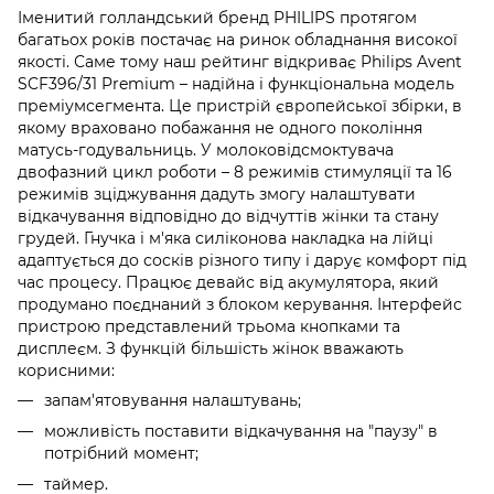
Іменитий голландський бренд PHILIPS протягом
багатьох років постачає на ринок обладнання високої
якості. Саме тому наш рейтинг відкриває Philips Avent
SCF396/31 Premium – надійна і функціональна модель
преміумсегмента. Це пристрій європейської збірки, в
якому враховано побажання не одного покоління
матусь-годувальниць. У молоковідсмоктувача
двофазний цикл роботи – 8 режимів стимуляції та 16
режимів зціджування дадуть змогу налаштувати
відкачування відповідно до відчуттів жінки та стану
грудей. Гнучка і м'яка силіконова накладка на лійці
адаптується до сосків різного типу і дарує комфорт під
час процесу. Працює девайс від акумулятора, який
продумано поєднаний з блоком керування. Інтерфейс
пристрою представлений трьома кнопками та
дисплеєм. З функцій більшість жінок вважають
корисними:
запам'ятовування налаштувань;
можливість поставити відкачування на "паузу" в
потрібний момент;
таймер.