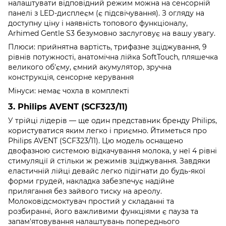
налаштувати відповідний режим можна на сенсорній
панелі з LED-дисплеєм (є підсвічування). З огляду на
доступну ціну і наявність топового функціоналу,
Arhimed Gentle S3 безумовно заслуговує на вашу увагу.
Плюси: прийнятна вартість, трифазне зціджування, 9
рівнів потужності, анатомічна лійка SoftTouch, пляшечка
великого об'єму, ємний акумулятор, зручна
конструкція, сенсорне керування
Мінуси: немає чохла в комплекті
3. Philips AVENT (SCF323/11)
У трійці лідерів — ще один представник бренду Philips,
користуватися яким легко і приємно. Йтиметься про
Philips AVENT (SCF323/11). Цю модель оснащено
двофазною системою відкачування молока, у неї 4 рівні
стимуляції й стільки ж режимів зціджування. Завдяки
еластичній лійці девайс легко підігнати до будь-якої
форми грудей, накладка забезпечує надійне
прилягання без зайвого тиску на ареолу.
Молоковідсмоктувач простий у складанні та
розбиранні, його важливими функціями є пауза та
запам'ятовування налаштувань попереднього