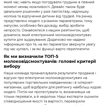
який час, навіть якщо погодувати грудьми в певний
момент немає можливості. Девайс також буде
ідеальним рішенням у разі лактостазу, надлишку
молока та відлучення дитини від грудей. На ринку
представлені моделі з різними параметрами, тому
матусям, особливо без досвіду, вибір зробити
непросто. Ознайомтеся з нашим рейтингом, щоб
дізнатися, який електричний молоковідсмоктувач
купити для зціджування. Додатково ми надамо
інформацію про те, на які параметри звернути увагу
під час купівлі, і за які функції варто переплатити.
Як ми визначили ТОП-5
молоковідсмоктувачів: головні критерії
вибору
Наша команда проаналізувала результати продажів і
відгуки про електричні молоковідсмоктувачі на
популярних торгівельних майданчиках і в інтернет-
магазинах, щоб відібрати для рейтингу найбільш ходові
моделі. Потім ми протестували їх, визначивши не
тільки переваги, а й недоліки. Наші експерти оцінили
співвідношення якості та вартості, перевірили