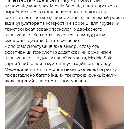
На четверте місце в рейтингу ми помістили
молоковідсмоктувач Medela Solo від швейцарського
виробника. Його головні переваги полягають у
компактності, легкому використанні, автономній роботі
від акумулятора та комфортній воронці для грудей. У
пристрої реалізовано технологію двофазного
зціджування. Хоч вона і дуже точно імітує ритм
смоктання дитини, багато сучасних
молоковідсмоктувачів вже використовують
ефективніші технології з додатковими режимами
зціджування. На думку нашої команди, Medela Solo –
гарний вибір для тих, хто цінує надійність бренду
Medela, але ціна цієї моделі невиправдана. На ринку
представлено багато інших пристроїв, функціонал у
яких ширший, а вартість – доступніша.