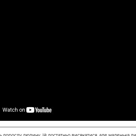
 дорослу людину, їй достатньо висякатися, але маленька д