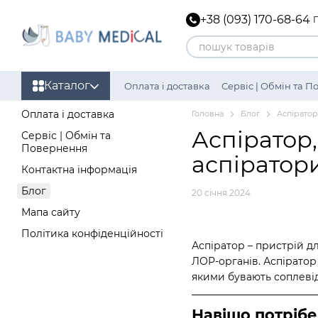
Перейти до основного контенту
+38 (093) 170-68-64
Каталог
Оплата і доставка
Сервіс | Обмін та 
Політика конфіденційності
Оплата і доставка
Головна
Блог
Аспіратор
Аспіратор,
Сервіс | Обмін та
Повернення
аспіратори
Контактна інформація
Блог
20 січня 2024
Мапа сайту
Політика конфіденційності
Аспіратор – пристрій дл
ЛОР-органів. Аспіратор
якими бувають соплевід
Навіщо потрібе