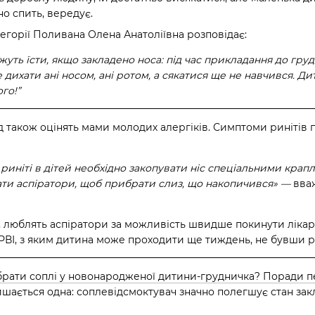
но спить, вередує.
тегорії Поливана Олена Анатоліївна розповідає:
уть їсти, якщо закладено носа: під час прикладання до гру
дихати ані носом, ані ротом, а сякатися ще не навчився. Дит
го!”
також оцінять мами молодих алергіків. Симптоми ринітів пі
риніті в дітей необхідно закопувати ніс спеціальними крапл
ати аспіратори, щоб прибрати слиз, що накопичився» —
вва
люблять аспіратори за можливість швидше покинути лікарня
РВІ, з яким дитина може проходити ще тиждень, не бувши р
брати соплі у новонародженої дитини-грудничка? Поради пе
лишається одна: соплевідсмоктувач значно полегшує стан зак