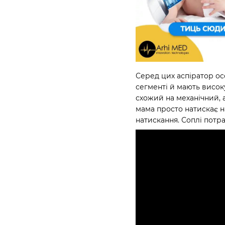
Серед цих аспіратор ос
сегменті й мають висок
схожий на механічний, а
мама просто натискає н
натискання. Соплі потр