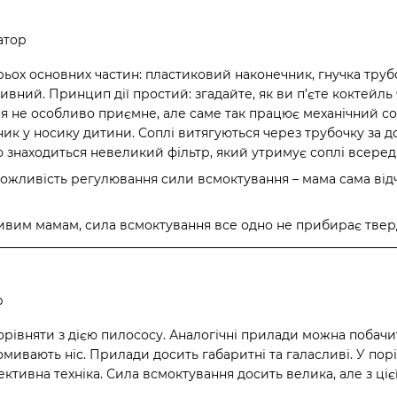
рьох основних частин: пластиковий наконечник, гнучка труб
ивний. Принцип дії простий: згадайте, як ви п’єте коктейль 
я не особливо приємне, але саме так працює механічний соп
ик у носику дитини. Соплі витягуються через трубочку за 
 знаходиться невеликий фільтр, який утримує соплі всеред
ожливість регулювання сили всмоктування – мама сама відчув
ливим мамам, сила всмоктування все одно не прибирає тверд
рівняти з дією пилососу. Аналогічні прилади можна побачит
омивають ніс. Прилади досить габаритні та галасливі. У пор
ективна техніка. Сила всмоктування досить велика, але з ц