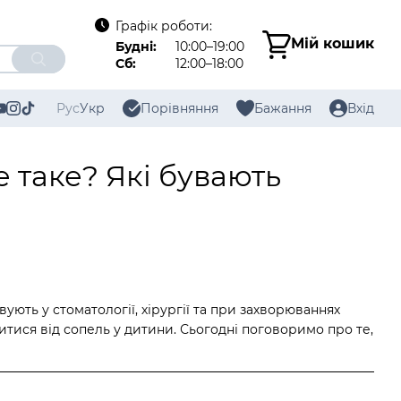
Графік роботи:
Мій кошик
Будні:
10:00–19:00
Сб:
12:00–18:00
Рус
Укр
Порівняння
Бажання
Вхід
е таке? Які бувають
вують у стоматології, хірургії та при захворюваннях
тися від сопель у дитини. Сьогодні поговоримо про те,