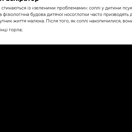
о стикаються із «зеленими проблемами»: соплі у дитини псую
 фізіологічна будова дитячої носоглотки часто призводять до
утник життя малюка. Після того, як соплі накопичилися, вон
інці горла;