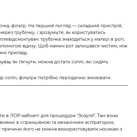
очка, фільтр. На перший погляд — складний пристрій,
через трубочку, і зрозумієте, як користуватись
левідсмоктувач: трубочка знаходиться у матері в роті,
допомогою вдиху. Щоб мамин рот залишався чистим, між
ині приладу.
ає як тягнути, можна дістати соплі, які сидять
і соплі, фільтри потрібно періодично змінювати.
и в ЛОР-кабінеті для процедури “Зозуля”. Там вони
івнянні зі спринцівкою та механічним аспіратором,
ієї причини його не можна використовувати носикам з