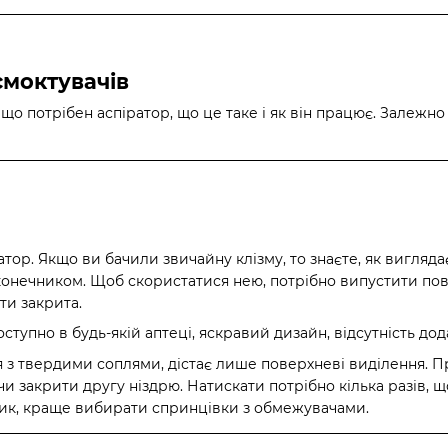
смоктувачів
іщо потрібен аспіратор, що це таке і як він працює. Залежно
тор. Якщо ви бачили звичайну клізму, то знаєте, як вигляд
онечником. Щоб скористатися нею, потрібно випустити повіт
ути закрита.
тупно в будь-якій аптеці, яскравий дизайн, відсутність дода
я з твердими соплями, дістає лише поверхневі виділення. 
чи закрити другу ніздрю. Натискати потрібно кілька разів, 
ик, краще вибирати спринцівки з обмежувачами.