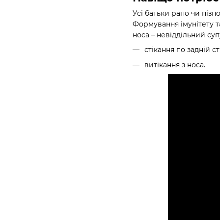
Усі батьки рано чи пізн
Формування імунітету та
носа – невіддільний суп
стікання по задній ст
витікання з носа.