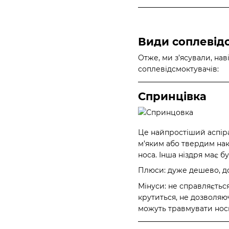
Види соплевід
Отже, ми з’ясували, нав
соплевідсмоктувачів:
Спринцівка
Це найпростіший аспіра
м’яким або твердим нак
носа. Інша ніздря має б
Плюси: дуже дешево, дос
Мінуси: не справляєтьс
крутиться, не дозволяю
можуть травмувати нос