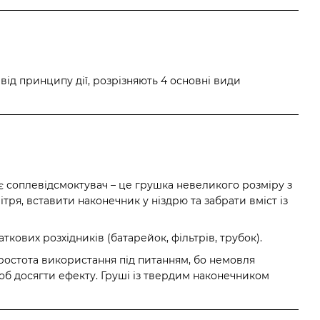
 від принципу дії, розрізняють 4 основні види
ає соплевідсмоктувач – це грушка невеликого розміру з
ря, вставити наконечник у ніздрю та забрати вміст із
ткових розхідників (батарейок, фільтрів, трубок).
Простота використання під питанням, бо немовля
щоб досягти ефекту. Груші із твердим наконечником