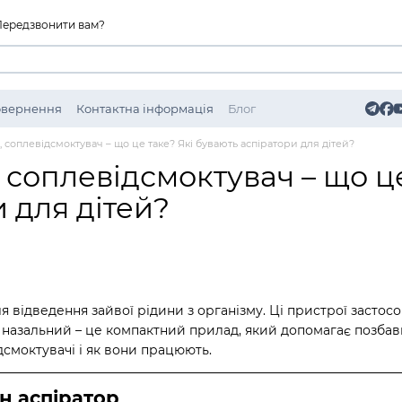
Передзвонити вам?
Повернення
Контактна інформація
Блог
, соплевідсмоктувач – що це таке? Які бувають аспіратори для дітей?
 соплевідсмоктувач – що ц
 для дітей?
я відведення зайвої рідини з організму. Ці пристрої застосо
 назальний – це компактний прилад, який допомагає позбави
смоктувачі і як вони працюють.
н аспіратор