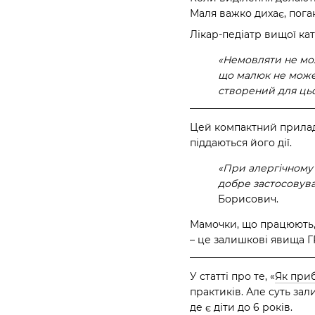
Маля важко дихає, пога
Лікар-педіатр вищої ка
«Немовляти не мож
що малюк не може 
створений для цьо
Цей компактний прилад 
піддаються його дії.
«При алергічному 
добре застосовув
Борисович.
Мамочки, що працюють, 
– це залишкові явища Г
У статті про те
, «
Як при
практиків. Але суть за
де є діти до 6 років.