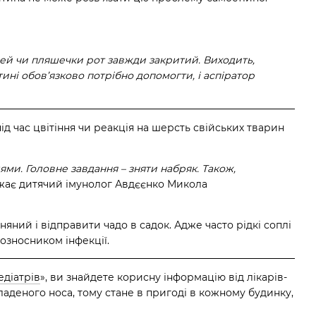
дей чи пляшечки рот завжди закритий. Виходить,
ині обов’язково потрібно допомогти, і аспіратор
д час цвітіння чи реакція на шерсть свійських тварин
ями. Головне завдання – зняти набряк. Також,
жає дитячий імунолог Авдєєнко Микола
ний і відправити чадо в садок. Адже часто рідкі соплі
озносником інфекції.
діатрів
»,
ви знайдете корисну інформацію від лікарів-
ладеного носа, тому стане в пригоді в кожному будинку,