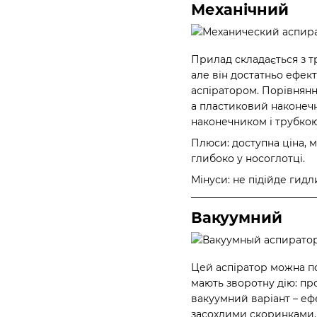
Механічний
Прилад складається з т
але він достатньо ефект
аспіратором. Порівнянн
а пластиковий наконечн
наконечником і трубкою
Плюси: доступна ціна, м
глибоко у носоглотці.
Мінуси: не підійде гид
Вакуумний
Цей аспіратор можна по
мають зворотну дію: пр
вакуумний варіант – еф
засохлими скоринками.