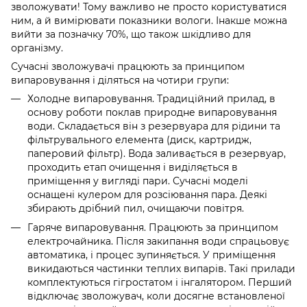
зволожувати! Тому важливо не просто користуватися
ним, а й вимірювати показники вологи. Інакше можна
вийти за позначку 70%, що також шкідливо для
організму.
Сучасні зволожувачі працюють за принципом
випаровування і діляться на чотири групи:
Холодне випаровування. Традиційний прилад, в
основу роботи поклав природне випаровування
води. Складається він з резервуара для рідини та
фільтрувального елемента (диск, картридж,
паперовий фільтр). Вода заливається в резервуар,
проходить етап очищення і виділяється в
приміщення у вигляді пари. Сучасні моделі
оснащені кулером для розсіювання пара. Деякі
збирають дрібний пил, очищаючи повітря.
Гаряче випаровування. Працюють за принципом
електрочайника. Після закипання води спрацьовує
автоматика, і процес зупиняється. У приміщення
викидаються частинки теплих випарів. Такі прилади
комплектуються гігростатом і інгалятором. Перший
відключає зволожувач, коли досягне встановленої