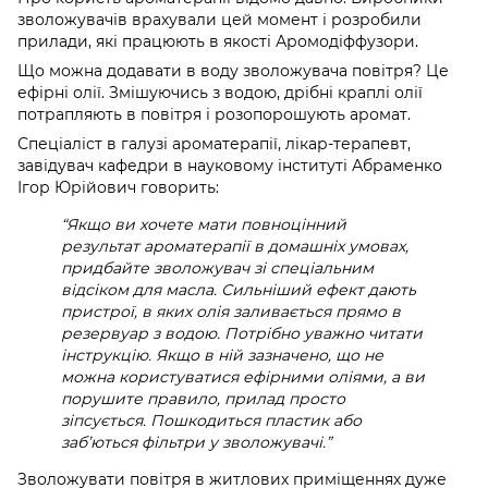
зволожувачів врахували цей момент і розробили
прилади, які працюють в якості Аромодіффузори.
Що можна додавати в воду зволожувача повітря? Це
ефірні олії. Змішуючись з водою, дрібні краплі олії
потрапляють в повітря і розопорошують аромат.
Спеціаліст в галузі ароматерапії, лікар-терапевт,
завідувач кафедри в науковому інституті Абраменко
Ігор Юрійович говорить:
“Якщо ви хочете мати повноцінний
результат ароматерапії в домашніх умовах,
придбайте зволожувач зі спеціальним
відсіком для масла. Сильніший ефект дають
пристрої, в яких олія заливається прямо в
резервуар з водою. Потрібно уважно читати
інструкцію. Якщо в ній зазначено, що не
можна користуватися ефірними оліями, а ви
порушите правило, прилад просто
зіпсується. Пошкодиться пластик або
заб’ються фільтри у зволожувачі.”
Зволожувати повітря в житлових приміщеннях дуже