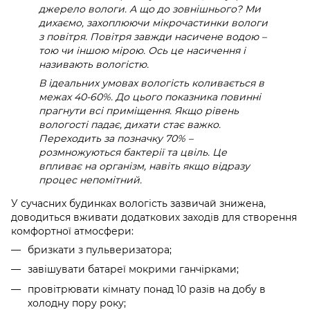
джерело вологи. А що до зовнішнього? Ми
дихаємо, захоплюючи мікрочастинки вологи
з повітря. Повітря завжди насичене водою –
тою чи іншою мірою. Ось це насичення і
називають вологістю.
В ідеальних умовах вологість коливається в
межах 40-60%. До цього показника повинні
прагнути всі приміщення. Якщо рівень
вологості падає, дихати стає важко.
Переходить за позначку 70% –
розмножуються бактерії та цвіль. Це
впливає на організм, навіть якщо відразу
процес непомітний.
У сучасних будинках вологість зазвичай знижена,
доводиться вживати додаткових заходів для створення
комфортної атмосфери:
бризкати з пульверизатора;
завішувати батареї мокрими ганчірками;
провітрювати кімнату понад 10 разів на добу в
холодну пору року;