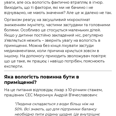
уваги, але ось вологість фактично втрапляє в ігнор.
Виходить, що ті фактори, які ми не бачимо і не
відчуваємо, не мають значення? Але це ж далеко не так.
Організм реагує на засушливий мікроклімат
зниженням імунітету, частими застудами та головними
болями. Особливо це стосується маленьких дітей.
Якщо у дитини постійно закладений ніс, регулярно
з’являється нежить – зверніть увагу на вологість в
приміщенні. Можна без кінця лікувати застуди
медикаментами, коли причина криється зовсім в
іншому. На допомогу приходить зволожувач повітря:
що це таке, як працює і навіщо потрібен, пояснюють
експерти.
Яка вологість повинна бути в
приміщенні?
На це питання відповідає лікар з 10-річним стажем,
працівник СЕС Мирончук Андрій В’ячеславович:
“Людина складається з води більш ніж на
50%. Всі знають, що для підтримки балансу
необхідно пити рідину щодня. Це внутрішнє