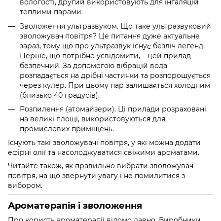
вологості, другий використовують для інгаляцій
теплими парами.
Зволоження ультразвуком. Що таке ультразвуковий
зволожувач повітря? Це питання дуже актуальне
зараз, тому що про ультразвук існує безліч легенд.
Перше, що потрібно усвідомити, – цей прилад
безпечний. За допомогою вібрацій вода
розпадається на дрібні частинки та розпорошується
через кулер. При цьому пар залишається холодним
(близько 40 градусів).
Розпилення (атомайзери). Ці прилади розраховані
на великі площі, використовуються для
промислових приміщень.
Існують такі зволожувачі повітря, у які можна додати
ефірні олії та насолоджуватися свіжими ароматами.
Читайте також
, як правильно вибрати зволожувач
повітря,
на що звернути увагу і не помилитися з
вибором.
Ароматерапія і зволоження
Про користь ароматерапії відомо давно. Виробники