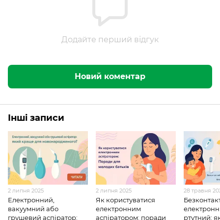
Додайте перший відгук
Новий коментар
Інші записи
2 липня 2025
2 липня 2025
28 травня 20
Електронний,
Як користуватися
Безконтак
вакуумний або
електронним
електронн
грушевий аспіратор:
аспіратором: поради
ртутний: я