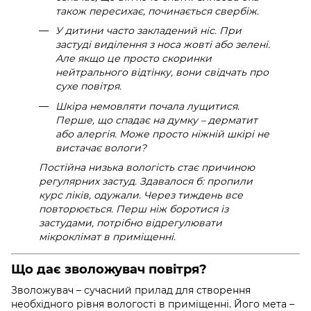
також пересихає, починається свербіж.
У дитини часто закладений ніс. При
застуді виділення з носа жовті або зелені.
Але якщо це просто скоринки
нейтрального відтінку, вони свідчать про
сухе повітря.
Шкіра немовляти почала лущитися.
Перше, що спадає на думку – дерматит
або алергія. Може просто ніжній шкірі не
вистачає вологи?
Постійна низька вологість стає причиною
регулярних застуд. Здавалося б: пропили
курс ліків, одужали. Через тиждень все
повторюється. Перш ніж боротися із
застудами, потрібно відрегулювати
мікроклімат в приміщенні.
Що дає зволожувач повітря?
Зволожувач – сучасний прилад для створення
необхідного рівня вологості в приміщенні. Його мета –