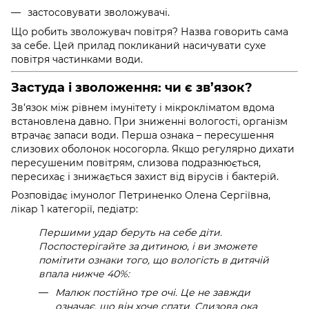
застосовувати зволожувачі.
Що робить зволожувач повітря? Назва говорить сама
за себе. Цей прилад покликаний насичувати сухе
повітря частинками води.
Застуда і зволоження: чи є зв’язок?
Зв’язок між рівнем імунітету і мікрокліматом вдома
встановлена давно. При зниженні вологості, організм
втрачає запаси води. Перша ознака – пересушення
слизових оболонок носогорла. Якщо регулярно дихати
пересушеним повітрям, слизова подразнюється,
пересихає і знижається захист від вірусів і бактерій.
Розповідає імунолог Петриненко Олена Сергіївна,
лікар 1 категорії, педіатр:
Першими удар беруть на себе діти.
Поспостерігайте за дитиною, і ви зможете
помітити ознаки того, що вологість в дитячій
впала нижче 40%:
Малюк постійно тре очі. Це не завжди
означає, що він хоче спати. Слизова ока