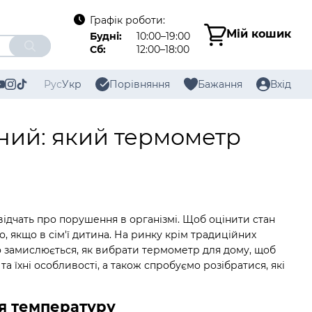
Графік роботи:
Мій кошик
Будні:
10:00–19:00
Сб:
12:00–18:00
Рус
Укр
Порівняння
Бажання
Вхід
ний: який термометр
відчать про порушення в організмі. Щоб оцінити стан
 якщо в сім'ї дитина. На ринку крім традиційних
то замислюється, як вибрати термометр для дому, щоб
а їхні особливості, а також спробуємо розібратися, які
я температуру