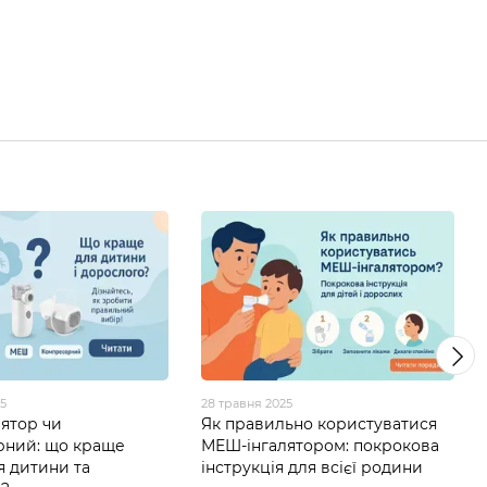
25
28 травня 2025
ятор чи
Як правильно користуватися
рний: що краще
МЕШ-інгалятором: покрокова
я дитини та
інструкція для всієї родини