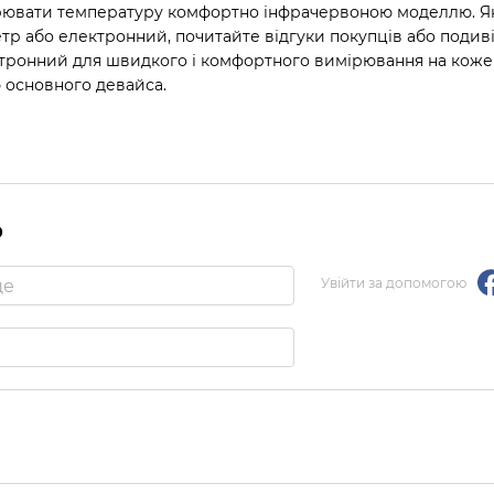
рювати температуру комфортно інфрачервоною моделлю. Якщ
р або електронний, почитайте відгуки покупців або подиві
ронний для швидкого і комфортного вимірювання на кожен д
 основного девайса.
р
Увійти за допомогою