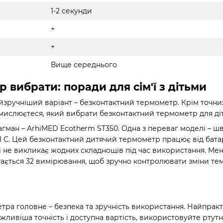
1-2 секунди
+
+
Вище середнього
 вибрати: поради для сім'ї з дітьми
йзручніший варіант – безконтактний термометр. Крім точних 
мислюєтеся, який вибрати безконтактний термометр для ді
агман – ArhiMED Ecotherm ST350. Одна з переваг моделі – ш
,1 С. Цей безконтактний дитячий термометр працює від батаре
 і не викликає жодних складнощів під час використання. Мен
гається 32 вимірювання, щоб зручно контролювати зміни тем
тра головне – безпека та зручність використання. Найпра
ажливіша точність і доступна вартість, використовуйте рту