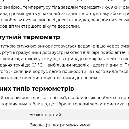
 вимірює температуру тіла завдяки термодатчику, який реа
илад розміщують у пахвовій западині, в роті, в паху або в 
 відобразиться на дисплеї досить швидко, знадобиться секунд 
ов дітям старшого віку та дорослим.
тутний термометр
тутною смужкою використовується дедалі рідше через ризик
с ртутні градусники досі зустрічаються в лікарнях або апте
шевизні, а також у тому, що в приладі немає батарейок і в
вання точні до 0,1 °C. Найбільший недолік – довгий вимір. 
того ж скляний корпус легко пошкодити і з нього виллється 
ники краще використовувати тільки дорослим.
них типів термометрів
йозне питання для кожної сім'ї, особливо, якщо йдеться пр
и порівняльну таблицю, де зібрали головні характеристики т
Безконтактний
Висока (за дотримання умов)