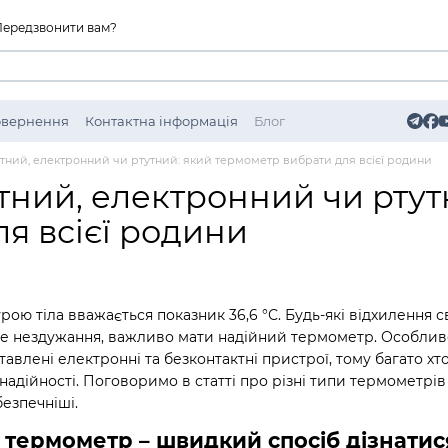
Передзвонити вам?
Повернення
Контактна інформація
Блог
тний, електронний чи ртутний: який термометр вибрати для всієї родини
тний, електронний чи ртут
я всієї родини
ю тіла вважається показник 36,6 °С. Будь-які відхилення с
те нездужання, важливо мати надійний термометр. Особливо,
авлені електронні та безконтактні пристрої, тому багато х
адійності. Поговоримо в статті про різні типи термометрів т
безпечніші.
 термометр – швидкий спосіб дізнатис