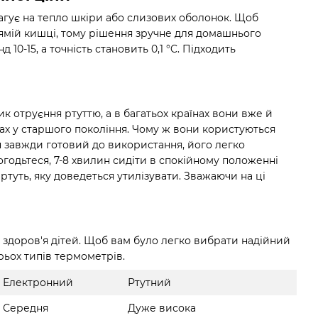
гує на тепло шкіри або слизових оболонок. Щоб
прямій кишці, тому рішення зручне для домашнього
10-15, а точність становить 0,1 °C. Підходить
 отруєння ртуттю, а в багатьох країнах вони вже й
чках у старшого покоління. Чому ж вони користуються
ін завжди готовий до використання, його легко
Погодьтеся, 7-8 хвилин сидіти в спокійному положенні
ртуть, яку доведеться утилізувати. Зважаючи на ці
о здоров'я дітей. Щоб вам було легко вибрати надійний
рьох типів термометрів.
Електронний
Ртутний
Середня
Дуже висока