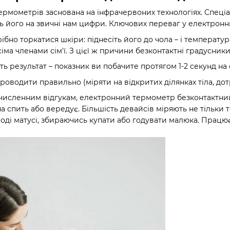
ермометрів заснована на інфрачервоних технологіях. Спеціал
 його на звичні нам цифри. Ключових переваг у електронн
бно торкатися шкіри: піднесіть його до чола – і температур
іма членами сім'ї. З цієї ж причини безконтактні градусник
ь результат – показник ви побачите протягом 1-2 секунд на 
оводити правильно (міряти на відкритих ділянках тіла, дот
о численним відгукам, електронний термометр безконтактний
а спить або вередує. Більшість девайсів міряють не тільки т
оді матусі, збираючись купати або годувати малюка. Працює