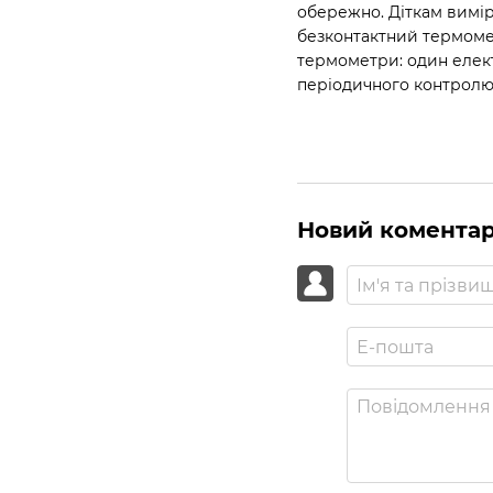
обережно. Діткам вимі
безконтактний термомет
термометри: один елект
періодичного контролю
Новий комента