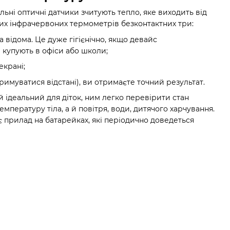
ьні оптичні датчики зчитують тепло, яке виходить від
их інфрачервоних термометрів безконтактних три:
а відома. Це дуже гігієнічно, якщо девайс
и купують в офіси або школи;
екрані;
римуватися відстані), ви отримаєте точний результат.
 ідеальний для діток, ним легко перевірити стан
емпературу тіла, а й повітря, води, дитячого харчування.
 прилад на батарейках, які періодично доведеться