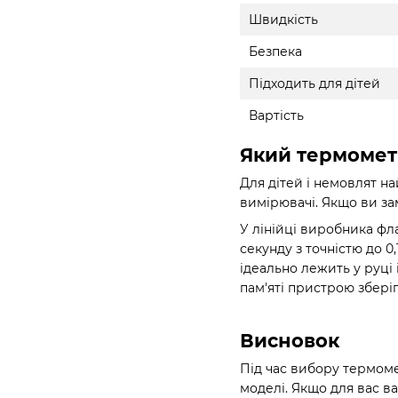
Швидкість
Безпека
Підходить для дітей
Вартість
Який термометр
Для дітей і немовлят на
вимірювачі. Якщо ви за
У лінійці виробника фл
секунду з точністю до 0
ідеально лежить у руці
пам'яті пристрою збері
Висновок
Під час вибору термоме
моделі. Якщо для вас в