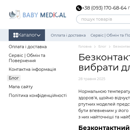
Перейти до основного контенту
+38 (093) 170-68-64
Каталог
Оплата і доставка
Сервіс | Обмін та 
Політика конфіденційності
Оплата і доставка
Головна
Блог
Безконтак
Безконтак
Сервіс | Обмін та
Повернення
вибрати дл
Контактна інформація
Блог
28 травня 2025
Мапа сайту
Нормальною температуро
Політика конфіденційності
здоров'я, щойно відчує
ртутних моделей предст
бути впевненим у його н
з них найточніші та най
Безконтактний