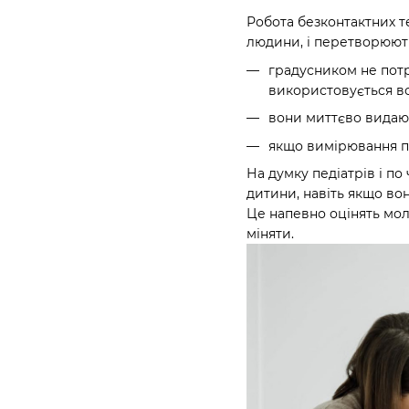
Робота безконтактних т
людини, і перетворюють
градусником не потрі
використовується вс
вони миттєво видают
якщо вимірювання пр
На думку педіатрів і п
дитини, навіть якщо вон
Це напевно оцінять мол
міняти.