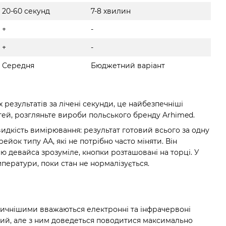
20-60 секунд
7-8 хвилин
+
-
+
-
Середня
Бюджетний варіант
результатів за лічені секунди, це найбезпечніші
тей, розгляньте вироби польського бренду Arhimed.
видкість вимірювання: результат готовий всього за одну
йок типу АА, які не потрібно часто міняти. Він
ю девайса зрозуміле, кнопки розташовані на торці. У
ператури, поки стан не нормалізується.
ктичнішими вважаються електронні та інфрачервоні
тний, але з ним доведеться поводитися максимально