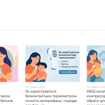
28 травня 2025
28 травня 20
Як користуватися
МЕШ-інгал
тором:
безконтактним термометром:
компресо
батьків
точність вимірювань і поради
обрати дл