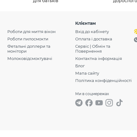
для батьків
дорослог
Клієнтам
Роботи для миття вікон
Вхід до кабінету
Роботи пилосмокти
Оплата і доставка
Фетальні доплери та
Сервіс | Обмін та
монітори
Повернення
Молоковідсмоктувачі
Контактна інформація
Блог
Мапа сайту
Політика конфіденційності
Ми в соцмережах