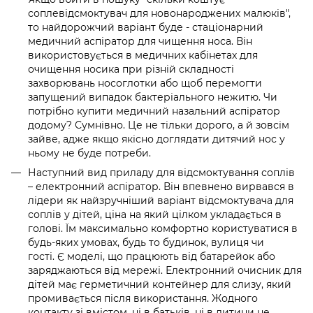
соплевідсмоктувач для новонароджених малюків",
то найдорожчий варіант буде - стаціонарний
медичний аспіратор для чищення носа. Він
використовується в медичних кабінетах для
очищення носика при різній складності
захворювань носоглотки або щоб перемогти
запущений випадок бактеріального нежитю. Чи
потрібно купити медичний назальний аспіратор
додому? Сумнівно. Це не тільки дорого, а й зовсім
зайве, адже якщо якісно доглядати дитячий нос у
ньому не буде потреби.
Наступний вид приладу для відсмоктування соплів
– електронний аспіратор. Він впевнено вирвався в
лідери як найзручніший варіант відсмоктувача для
соплів у дітей, ціна на який цілком укладається в
голові. Їм максимально комфортно користуватися в
будь-яких умовах, будь то будинок, вулиця чи
гості. Є моделі, що працюють від батарейок або
заряджаються від мережі. Електронний очисник для
дітей має герметичний контейнер для слизу, який
промивається після використання. Жодного
контакту зі вмістом, ні в батьків, ні в дитини не