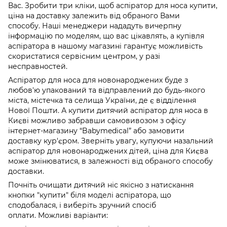
Вас. Зробити три кліки, щоб аспіратор для носа купити,
ціна на доставку залежить від обраного Вами
способу. Наші менеджери нададуть вичерпну
інформацію по моделям, що вас цікавлять, а купівля
аспіратора в нашому магазині гарантує можливість
скористатися сервісним центром, у разі
несправностей.
Аспіратор для носа для новонароджених буде з
любов'ю упакований та відправлений до будь-якого
міста, містечка та селища України, де є відділення
Нової Пошти. А купити дитячий аспіратор для носа в
Києві можливо забравши самовивозом з офісу
інтернет-магазину “Babymedical” або замовити
доставку кур'єром. Зверніть увагу, купуючи назальний
аспіратор для новонароджених дітей, ціна для Києва
може змінюватися, в залежності від обраного способу
доставки.
Почніть очищати дитячий ніс якісно з натискання
кнопки "купити" біля моделі аспіратора, що
сподобалася, і виберіть зручний спосіб
оплати. Можливі варіанти: