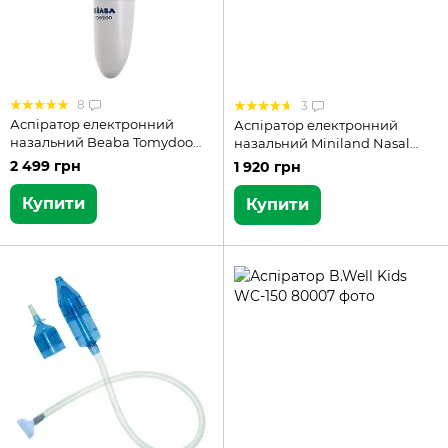
8
3
Аспіратор електронний
Аспіратор електронний
назальний Beaba Tomydoo
назальний Miniland Nasal
920312
Care (89058)
2 499 грн
1 920 грн
Купити
Купити