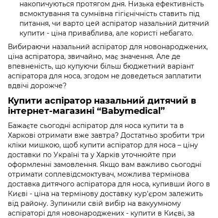
накопичуються протягом дня. Низька ефективність
всмоктування та сумнівна гігієнічність ставить під
питання, чи варто цей аспіратор назальний дитячий
купити - ціна приваблива, але користі небагато.
Вибираючи назальний аспіратор для новонароджених,
ціна аспіратора, звичайно, має значення. Але де
впевненість, що купуючи більш бюджетний варіант
аспіратора для носа, згодом не доведеться заплатити
вдвічі дорожче?
Купити аспіратор назальний дитячий в
інтернет-магазині “Babymedical”
Бажаєте сьогодні аспіратор для носа купити та в
Харкові отримати вже завтра? Достатньо зробити три
кліки мишкою, щоб купити аспіратор для носа – ціну
доставки по Україні та у Харків уточнюйте при
оформленні замовлення. Якщо вам важливо сьогодні
отримати соплевідсмоктувач, можлива термінова
доставка дитячого аспіратора для носа, купивши його в
Києві - ціна на термінову доставку кур'єром залежить
від району. Зупинили свій вибір на вакуумному
аспіраторі для новонароджених - купити в Києві, за