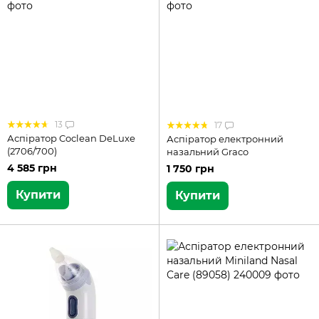
13
17
Аспіратор Coclean DeLuxe
Аспіратор електронний
(2706/700)
назальний Graco
4 585 грн
1 750 грн
Купити
Купити