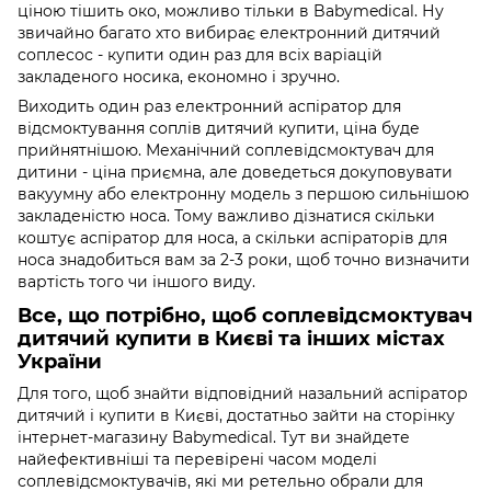
ціною тішить око, можливо тільки в Babymedical. Ну
звичайно багато хто вибирає електронний дитячий
соплесос - купити один раз для всіх варіацій
закладеного носика, економно і зручно.
Виходить один раз електронний аспіратор для
відсмоктування соплів дитячий купити, ціна буде
прийнятнішою. Механічний соплевідсмоктувач для
дитини - ціна приємна, але доведеться докуповувати
вакуумну або електронну модель з першою сильнішою
закладеністю носа. Тому важливо дізнатися скільки
коштує аспіратор для носа, а скільки аспіраторів для
носа знадобиться вам за 2-3 роки, щоб точно визначити
вартість того чи іншого виду.
Все, що потрібно, щоб соплевідсмоктувач
дитячий купити в Києві та інших містах
України
Для того, щоб знайти відповідний назальний аспіратор
дитячий і купити в Києві, достатньо зайти на сторінку
інтернет-магазину Babymedical. Тут ви знайдете
найефективніші та перевірені часом моделі
соплевідсмоктувачів, які ми ретельно обрали для