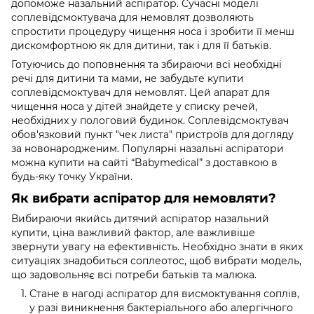
допоможе назальний аспіратор. Сучасні моделі
соплевідсмоктувача для немовлят дозволяють
спростити процедуру чищення носа і зробити її менш
дискомфортною як для дитини, так і для її батьків.
Готуючись до поповнення та збираючи всі необхідні
речі для дитини та мами, не забудьте купити
соплевідсмоктувач для немовлят. Цей апарат для
чищення носа у дітей знайдете у списку речей,
необхідних у пологовий будинок. Соплевідсмоктувач
обов'язковий пункт "чек листа" пристроїв для догляду
за новонародженим. Популярні назальні аспіратори
можна купити на сайті “Babymedical” з доставкою в
будь-яку точку України.
Як вибрати аспіратор для немовляти?
Вибираючи якийсь дитячий аспіратор назальний
купити, ціна важливий фактор, але важливіше
звернути увагу на ефективність. Необхідно знати в яких
ситуаціях знадобиться соплеотос, щоб вибрати модель,
що задовольняє всі потреби батьків та малюка.
Стане в нагоді аспіратор для висмоктування соплів,
у разі виникнення бактеріального або алергічного