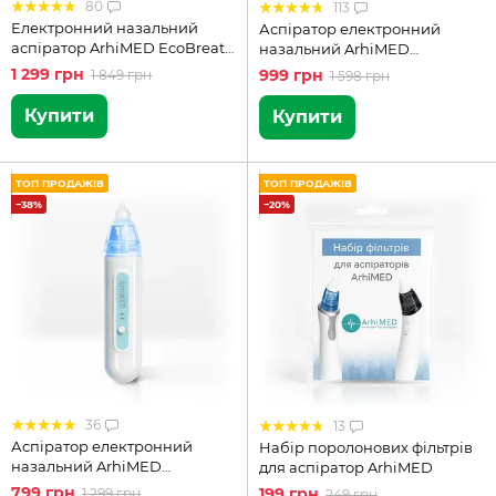
80
113
Електронний назальний
Аспіратор електронний
аспіратор ArhiMED EcoBreath
назальний ArhiMED
PRO
EcoBreath SE
1 299 грн
999 грн
1 849 грн
1 598 грн
Купити
Купити
ТОП ПРОДАЖІВ
ТОП ПРОДАЖІВ
−38%
−20%
36
13
Аспіратор електронний
Набір поролонових фільтрів
назальний ArhiMED
для аспіратор ArhiMED
EcoBreath Basic
799 грн
199 грн
1 299 грн
249 грн