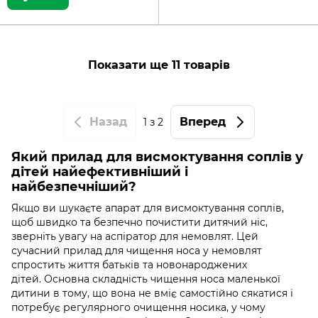
Показати ще 11 товарів
Назад
Вперед
1
з 2
Який прилад для висмоктування соплів у
дітей найефективніший і
найбезпечніший?
Якщо ви шукаєте апарат для висмоктування соплів,
щоб швидко та безпечно почистити дитячий ніс,
зверніть увагу на аспіратор для немовлят. Цей
сучасний прилад для чищення носа у немовлят
спростить життя батьків та новонароджених
дітей. Основна складність чищення носа маленької
дитини в тому, що вона не вміє самостійно сякатися і
потребує регулярного очищення носика, у чому