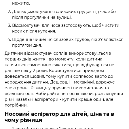
нежитю.
Для відсмоктування слизових грудок під час або
після прогулянки на вулиці.
Відсмоктувач для носа застосовують, щоб чистити
носик після купання.
Щоденне чищення слизових грудок, які з'являються
протягом дня.
Дитячий відсмоктувач соплів використовується з
перших днів життя і до моменту, коли дитина
навчиться самостійно сякатися, що відбувається не
раніше ніж у 2 роки. Користуватися приладом
доведеться щодня, тому купити соплесос варто до
народження дитини. Дешевші – механічні, дорожче –
електронні. Різниця у зручності використання та
ефективності. Вибирайте не поспішаючи, розглянувши
різні назальні аспіратори - купити краще один, але
потрібний.
Носовий аспіратор для дітей, ціна та в
чому різниця
Якщо вбити в пошуку "скільки коштує