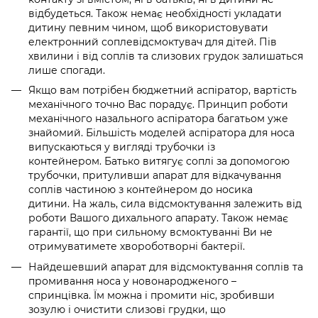
відбудеться. Також немає необхідності укладати
дитину певним чином, щоб використовувати
електронний соплевідсмоктувач для дітей. Пів
хвилини і від соплів та слизових грудок залишаться
лише спогади.
Якщо вам потрібен бюджетний аспіратор, вартість
механічного точно Вас порадує. Принцип роботи
механічного назального аспіратора багатьом уже
знайомий. Більшість моделей аспіратора для носа
випускаються у вигляді трубочки із
контейнером. Батько витягує соплі за допомогою
трубочки, притуливши апарат для відкачування
соплів частиною з контейнером до носика
дитини. На жаль, сила відсмоктування залежить від
роботи Вашого дихального апарату. Також немає
гарантії, що при сильному всмоктуванні Ви не
отримуватимете хвороботворні бактерії.
Найдешевший апарат для відсмоктування соплів та
промивання носа у новонародженого –
спринцівка. Їм можна і промити ніс, зробивши
зозулю і очистити слизові грудки, що