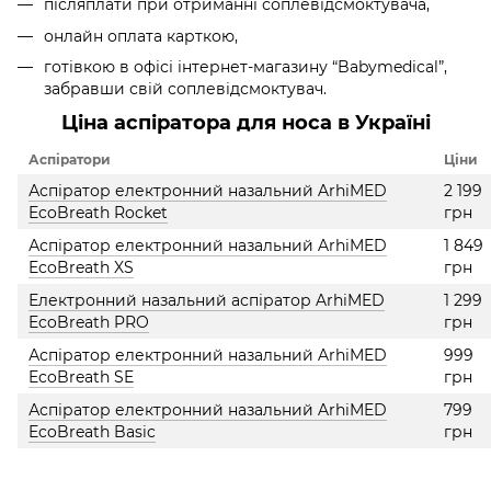
післяплати при отриманні соплевідсмоктувача,
онлайн оплата карткою,
готівкою в офісі інтернет-магазину “Babymedical”,
забравши свій соплевідсмоктувач.
Ціна аспіратора для носа в Україні
Аспіратори
Ціни
Аспіратор електронний назальний ArhiMED
2 199
EcoBreath Rocket
грн
Аспіратор електронний назальний ArhiMED
1 849
EcoBreath XS
грн
Електронний назальний аспіратор ArhiMED
1 299
EcoBreath PRO
грн
Аспіратор електронний назальний ArhiMED
999
EcoBreath SE
грн
Аспіратор електронний назальний ArhiMED
799
EcoBreath Basic
грн