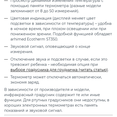
Просмотр динамики изменения температуры с
помощью памяти термометра (разные модели
запоминают от 8 до 50 измерений).
Цветовая индикация (
дисплей меняет цвет
подсветки в зависимости от температуры
) – удобна
в ночное время, при плохом освещении или при
пониженном зрении.
Подобной функцией обладает
arhimed Ecotherm ST350.
Звуковой сигнал, оповещающий о конце
измерения.
Отключение звука и подсветки в случае, если это
тревожит ребенка
– необходимая опция при
вы
боре
градусника для грудничка (читать статью)
.
Термометр может отключаться автоматически,
экономя заряд.
В зависимости от производителя и модели,
инфракрасный градусник содержит те или иные
функции. Для ртутных градусников они недоступны, в
хороших электронных термометрах есть память
показаний и звуковой сигнал.