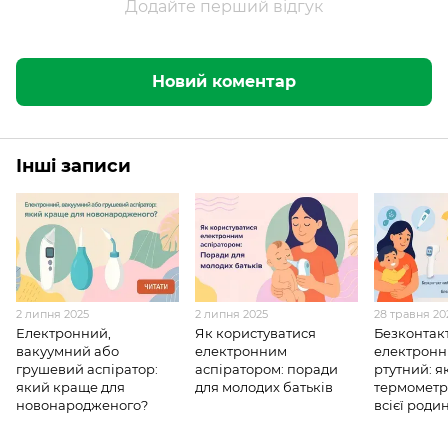
Додайте перший відгук
Новий коментар
Інші записи
2 липня 2025
2 липня 2025
28 травня 20
Електронний,
Як користуватися
Безконтак
вакуумний або
електронним
електронн
грушевий аспіратор:
аспіратором: поради
ртутний: я
який краще для
для молодих батьків
термометр
новонародженого?
всієї роди