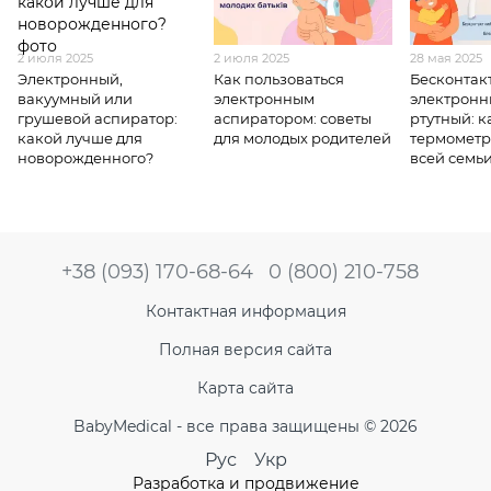
2 июля 2025
2 июля 2025
28 мая 2025
Электронный,
Как пользоваться
Бесконтак
вакуумный или
электронным
электронн
грушевой аспиратор:
аспиратором: советы
ртутный: к
какой лучше для
для молодых родителей
термометр
новорожденного?
всей семь
+38 (093) 170-68-64
0 (800) 210-758
Контактная информация
Полная версия сайта
Карта сайта
BabyMedical - все права защищены © 2026
Рус
Укр
Разработка и продвижение