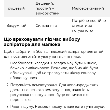
Дешевий,
Грушевий
простий у
Малоефективний
використанні
Потрібно постійно
Вакуумний
Сильна тяга
стежити за
потужністю
Що враховувати під час вибору
аспіратора для малюка
Щоб підібрати найбільш підхожий аспіратор для дітей
для носа, звертайте увагу на такі чинники:
Особливості насадки. Насадка має бути м'якою,
бажано, силіконовою. Важливо, щоб на ній були
обмежувачі, щоб не травмувати ніжну слизову
оболонку носа.
Потужність всмоктування. Для новонароджених
достатньо легкого всмоктування, наявність
регулювання потужності буде величезною
перевагою.
Рівень шуму. Немовля можуть налякати гучні звуки,