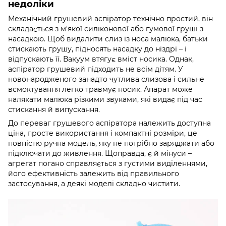
недоліки
Механічний грушевий аспіратор технічно простий, він
складається з м'якої силіконової або гумової груші з
насадкою. Щоб видалити слиз із носа малюка, батьки
стискають грушу, підносять насадку до ніздрі – і
відпускають її. Вакуум втягує вміст носика. Однак,
аспіратор грушевий підходить не всім дітям. У
новонародженого занадто чутлива слизова і сильне
всмоктування легко травмує носик. Апарат може
налякати малюка різкими звуками, які видає під час
стискання й випускання.
До переваг грушевого аспіратора належить доступна
ціна, просте використання і компактні розміри, це
повністю ручна модель, яку не потрібно заряджати або
підключати до живлення. Щоправда, є й мінуси –
агрегат погано справляється з густими виділеннями,
його ефективність залежить від правильного
застосування, а деякі моделі складно чистити.