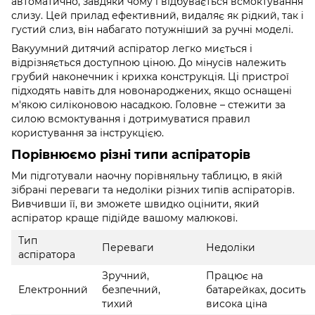
автоматично, завдяки чому і відбувається всмоктування
слизу. Цей прилад ефективний, видаляє як рідкий, так і
густий слиз, він набагато потужніший за ручні моделі.
Вакуумний дитячий аспіратор легко миється і
відрізняється доступною ціною. До мінусів належить
грубий наконечник і крихка конструкція. Ці пристрої
підходять навіть для новонароджених, якщо оснащені
м'якою силіконовою насадкою. Головне – стежити за
силою всмоктування і дотримуватися правил
користування за інструкцією.
Порівнюємо різні типи аспіраторів
Ми підготували наочну порівняльну таблицю, в якій
зібрані переваги та недоліки різних типів аспіраторів.
Вивчивши її, ви зможете швидко оцінити, який
аспіратор краще підійде вашому малюкові.
Тип
Переваги
Недоліки
аспіратора
Зручний,
Працює на
Електронний
безпечний,
батарейках, досить
тихий
висока ціна