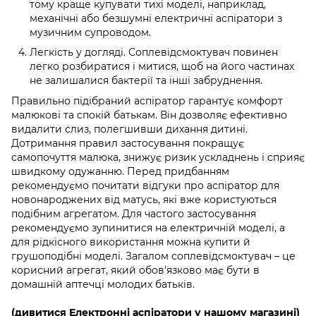
тому краще купувати тихі моделі, наприклад,
механічні або безшумні електричні аспіратори з
музичним супроводом.
Легкість у догляді. Соплевідсмоктувач повинен
легко розбиратися і митися, щоб на його частинах
не залишалися бактерії та інші забруднення.
Правильно підібраний аспіратор гарантує комфорт
малюкові та спокій батькам. Він дозволяє ефективно
видалити слиз, полегшивши дихання дитині.
Дотримання правил застосування покращує
самопочуття малюка, знижує ризик ускладнень і сприяє
швидкому одужанню. Перед придбанням
рекомендуємо почитати відгуки про аспіратор для
новонароджених від матусь, які вже користуються
подібним агрегатом. Для частого застосування
рекомендуємо зупинитися на електричній моделі, а
для рідкісного використання можна купити й
грушоподібні моделі. Загалом соплевідсмоктувач – це
корисний агрегат, який обов'язково має бути в
домашній аптечці молодих батьків.
(дивитися Електронні аспіратори у нашому магазині)