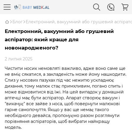
Блог
Електронний, вакуумний або грушевий аспірат
Електронний, вакуумний або грушевий
аспіратор: який краще для
новонародженого?
2 липня 2025
Чистити носик немовляті важливо, адже воно саме ще
не вміє сякатися, а закладеність може йому нашкодити.
Слиз у носових пазухах під час нежитю ускладнює
дихання, тому малюк стає примхливим, погано спить і
може відмовитися від їжі. На цей випадок у домашній
аптечці має бути аспіратор. Апарат створює вакуум і
"викачує" все зайве з носа, щоб повернути малюкові
гарне самопочуття. Якщо у вас ще немає такого
необхідного девайса, пропонуємо разом розглянути
порівняння аспіраторів, щоб вибрати найкращу
модель.