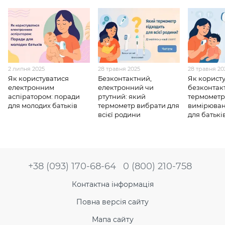
2 липня 2025
28 травня 2025
28 травня 20
Як користуватися
Безконтактний,
Як корист
електронним
електронний чи
безконтак
аспіратором: поради
ртутний: який
термометро
для молодих батьків
термометр вибрати для
вимірюван
всієї родини
для батькі
+38 (093) 170-68-64
0 (800) 210-758
Контактна інформація
Повна версія сайту
Мапа сайту