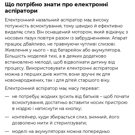
Що потрібно знати про електронні
аспіратори
Електронний назальний аспіратор має високу
потужність всмоктування, тому швидко й ефективно
видаляє слиз. Він оснащений мотором, який відкачує з
носових пазух повітря разом із забрудненнями. Апарат
працює дбайливо, не травмуючи чутливі слизові.
Живлення у нього – від батарейок або акумулятора.
Більшість моделей тихі, а в деяких додатково
встановлено мелодії, щоб відволікати дитину від
процесу. Використовувати електронні аспіратори
можна з перших днів життя, вони зручні як для
новонароджених, так і для дітей старшого віку.
Електронний аспіратор має масу переваг:
не потребує жодних зусиль від батьків – щоб почати
всмоктування, достатньо вставити носик пристрою
в ніздрю і натиснути на кнопку;
контейнер, куди збирається слиз, знімний, його
дозволено мити й стерилізувати;
моделі на акумуляторах можна попередньо