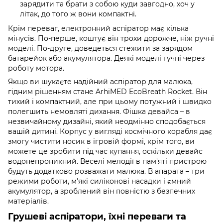
зарядити та брати з собою куди завгодно, хоч у
літак, до того ж вони компактні.
Крім переваг, електронний аспіратор має кілька
мінусів. По-перше, коштує він трохи дорожче, ніж ручні
моделі. По-друге, доведеться стежити за зарядом
батарейок або акумулятора. Деякі моделі гучні через
роботу мотора.
Якщо ви шукаєте надійний аспіратор для малюка,
гідним рішенням стане ArhiMED EcoBreath Rocket. Він
тихий і компактний, але при цьому потужний і швидко
полегшить немовляті дихання. Фішка девайса – в
незвичайному дизайні, який неодмінно сподобається
вашій дитині. Корпус у вигляді космічного корабля дає
змогу чистити носик в ігровій формі, крім того, ви
можете це зробити під час купання, оскільки девайс
водонепроникний. Веселі мелодії в пам'яті пристрою
будуть додатково розважати малюка. В апарата – три
режими роботи, м'які силіконові насадки і ємний
акумулятор, а зроблений він повністю з безпечних
матеріалів.
Грушеві аспіратори, їхні переваги та