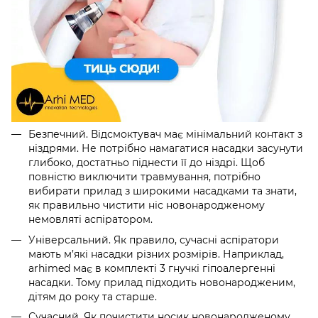
Безпечний. Відсмоктувач має мінімальний контакт з
ніздрями. Не потрібно намагатися насадки засунути
глибоко, достатньо піднести її до ніздрі. Щоб
повністю виключити травмування, потрібно
вибирати прилад з широкими насадками та знати,
як правильно чистити ніс новонародженому
немовляті аспіратором.
Універсальний. Як правило, сучасні аспіратори
мають м’які насадки різних розмірів. Наприклад,
arhimed має в комплекті 3 гнучкі гіпоалергенні
насадки. Тому прилад підходить новонародженим,
дітям до року та старше.
Сучасний. Як почистити носик новонародженому