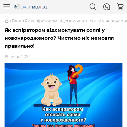
Блог
Як аспіратором відсмоктувати соплі у новонар
Як аспіратором відсмоктувати соплі у
новонародженого? Чистимо ніс немовля
правильно!
19 січня 2024