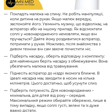
Покладіть малюка на спину. Не робіть маніпуляції,
коли дитина на руках. Якщо малюк вередує,
заспокойте його. Увімкніть музику, що відволікає, на
аспіраторі або на іншому приладі. Як відсмоктати
соплі у новонародженого немовляти, якщо він
пручається? Дайте йому роздивитися аспіратор,
потримати у руках. Можливо, після знайомства з
дивом техніки він сам захоче почистити ніс.
Підберіть насадку., оберіть відповідну з комплекту:
для найменших беріть насадку з обмежувачем. Вона
убезпечить малюка від травмування.
Піднесіть аспіратор до ніздрі якомога ближче. В
ідеалі насадка має заходити в носик на кілька
міліметрів. Цього достатньо, щоб усунути слиз.
Підберіть потужність. Для новонароджених –
мінімальна, для дітей від року – середня.
Максимальний режим обирайте обережно, лише в
тому випадку, якщо соплі густі, зелені та їх дуже
важко дістати.