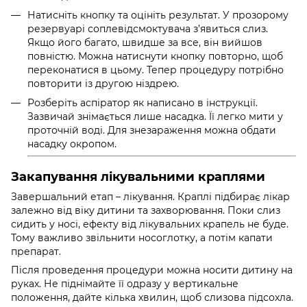
Натисніть кнопку та оцініть результат. У прозорому
резервуарі соплевідсмоктувача з’явиться слиз.
Якщо його багато, швидше за все, він вийшов
повністю. Можна натиснути кнопку повторно, щоб
переконатися в цьому. Тепер процедуру потрібно
повторити із другою ніздрею.
Розберіть аспіратор як написано в інструкції.
Зазвичай знімається лише насадка. Її легко мити у
проточній воді. Для знезараження можна обдати
насадку окропом.
Закапування лікувальними краплями
Завершальний етап – лікування. Краплі підбирає лікар
залежно від віку дитини та захворювання. Поки слиз
сидить у носі, ефекту від лікувальних крапель не буде.
Тому важливо звільнити носоглотку, а потім капати
препарат.
Після проведення процедури можна носити дитину на
руках. Не піднімайте її одразу у вертикальне
положення, дайте кілька хвилин, щоб слизова підсохла.