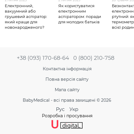
2 липня 2025
2 липня 2025
28 травня 20
Електронний,
Як користуватися
Безконтак
вакуумний або
електронним
електронн
грушевий аспіратор:
аспіратором: поради
ртутний: я
який краще для
для молодих батьків
термометр
новонародженого?
всієї роди
+38 (093) 170-68-64
0 (800) 210-758
Контактна інформація
Повна версія сайту
Мапа сайту
BabyMedical - всі права захищені © 2026
Рус
Укр
Розробка і просування