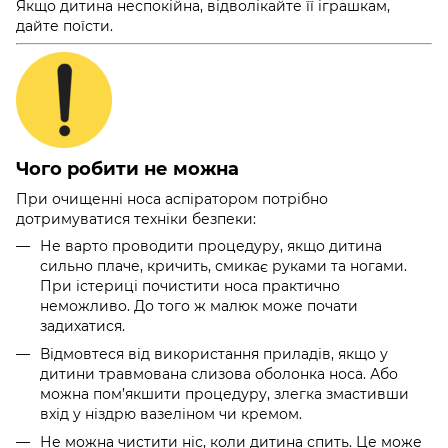
Якщо дитина неспокійна, відволікайте її іграшкам,
дайте поїсти.
Чого робити не можна
При очищенні носа аспіратором потрібно
дотримуватися техніки безпеки:
Не варто проводити процедуру, якщо дитина
сильно плаче, кричить, смикає руками та ногами.
При істериці почистити носа практично
неможливо. До того ж малюк може почати
задихатися.
Відмовтеся від використання приладів, якщо у
дитини травмована слизова оболонка носа. Або
можна пом’якшити процедуру, злегка змастивши
вхід у ніздрю вазеліном чи кремом.
Не можна чистити ніс, коли дитина спить. Це може