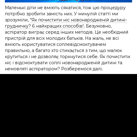
Маленькі діти не вміють сякатися, тож цю процедуру
потрібно зробити замість них. У минулій статті ми
зрозуміли
,
“Як почистити ніс новонародженій дитині-
грудничку? 6 найкращих способів!
.
Безумовно,
аспіратор виграє серед інших методів. Це необхідний
пристрій для всіх молодих батьків. На жаль, не всі
вміють користуватися соплевідсмоктувачем
правильно, а багато хто стикається з тим, що малюк
крутиться і не дозволяє торкнутися себе. Як почистити
ніс і відсмоктувати соплі новонародженій дитині та
немовляті аспіратором? Розберемося далі.