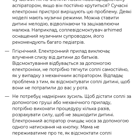
аспіратором, якщо він постійно крутиться? Сучасні
електронні пристрої вирішують цю проблему. Деякі
моделі мають музичні режими. Можна ставити
дитині мелодію, відволікаючи та зацікавлюючи
малюка. Наприклад, соплевідсмоктувач arhimed
оснащений музичним супроводом, його
рекомендують багато педіатрів.
Гігієнічний. Електронний прилад виключає
влучення слизу від дитини до батьків.
Відсмоктування відбувається за допомогою
електроніки, не потрібно тягнути соплі самостійно,
як у випадку з механічним аспіратором. Відпадає
проблема з тим, як відсмоктувати соплі дитині, щоб
вони не потрапили до вас у рота.
Не потребує надмірних зусиль. Щоб дістати соплі за
допомогою груші або механічного приладу,
потрібно виконати процедуру кілька разів,
розрахувати силу, щоб не зашкодити дитині.
Електронний аспіратор очищає носа за допомогою
одного натискання на кнопку. Мама не
переживатиме про те, як відсмоктати соплі