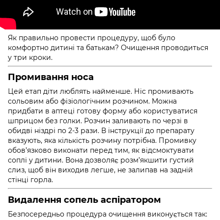
Як правильно провести процедуру, щоб було
комфортно дитині та батькам? Очищення проводиться
у три кроки.
Промивання носа
Цей етап діти люблять найменше. Ніс промивають
сольовим або фізіологічним розчином. Можна
придбати в аптеці готову форму або користуватися
шприцом без голки. Розчин заливають по черзі в
обидві ніздрі по 2-3 рази. В інструкції до препарату
вказують, яка кількість розчину потрібна. Промивку
обов’язково виконати перед тим, як відсмоктувати
соплі у дитини. Вона дозволяє розм’якшити густий
слиз, щоб він виходив легше, не залипав на задній
стінці горла.
Видалення сопель аспіратором
Безпосередньо процедура очищення виконується так: