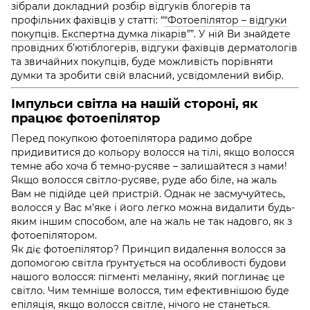
зібрали докладний розбір відгуків блогерів та
профільних фахівців у статті:
“
“Фотоепілятор – відгуки
покупців. Експертна думка лікарів”
”.
У ній Ви знайдете
провідних б’ютіблогерів, відгуки фахівців дерматологів
та звичайних покупців, буде можливість порівняти
думки та зробити свій власний, усвідомлений вибір
.
Імпульси світла на нашій стороні, як
працює фотоепілятор
Перед покупкою фотоепілятора радимо добре
придивитися до кольору волосся на тілі, якщо волосся
темне або хоча б темно-русяве – залишайтеся з нами!
Якщо волосся світло-русяве, руде або біле, на жаль
Вам не підійде цей пристрій. Однак не засмучуйтесь,
волосся у Вас м’яке і його легко можна видалити будь-
яким іншим способом, але на жаль не так надовго, як з
фотоепілятором.
Як діє фотоепілятор? Принцип видалення волосся за
допомогою світла ґрунтується на особливості будови
нашого волосся: пігменті меланіну, який поглинає це
світло. Чим темніше волосся, тим ефективнішою буде
епіляція, якщо волосся світле, нічого не станеться.