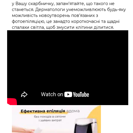
у Вашу скарбничку, запам’ятайте, що такого не
станеться. Дерматологи унеможливлюють будь-яку
можливість новоутворень пов’язаних з
фотоепіляцією, це занадто короткочасні та щадні
спалахи світла, щоб змусити клітини ділитися.