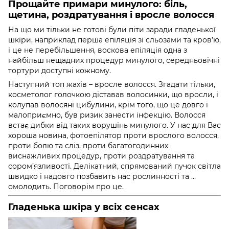
Прощайте примари минулого: біль,
щетина, роздратування і вросле волосся
На що ми тільки не готові були піти заради гладенької
шкіри, наприклад перша епіляція зі сльозами та кров’ю,
і це не перебільшення, воскова епіляція одна з
найбільш нещадних процедур минулого, середньовічні
тортури доступні кожному.
Наступний топ жахів – вросле волосся. Згадати тільки,
косметолог голочкою діставав волосинки, що вросли, і
колупав волосяні цибулини, крім того, що це довго і
малоприємно, був ризик занести інфекцію. Волосся
встає дибки від таких ворушінь минулого. У нас для Вас
хороша новина, фотоепілятор
проти врослого волосся,
проти болю та сліз, проти багатогодинних
виснажливих процедур, проти роздратування та
сором’язливості. Делікатний, спрямований пучок світла
швидко і надовго позбавить нас рослинності та …
омолодить. Поговорім про це.
Гладенька шкіра у всіх сенсах