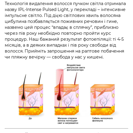
Технологія видалення волосся пучком світла отримала
назву IPL-Intense Pulsed Light, у перекладі – інтенсивне
імпульсне світло. Під дією світлових хвиль волосяна
цибулина позбавляється поживних речовин і гине,
назвемо цей процес “впадає в сплячку”, приблизно
через пів року необхідно повторно пройти курс
процедур. Наш бажаний результат фотоепіляції: ті 4-5
місяців, а в деяких випадках і пів року свободи від
волосся. Прийміть запрошення на раптове побачення
чи пляжну вечірку — свобода у нас у кишені.