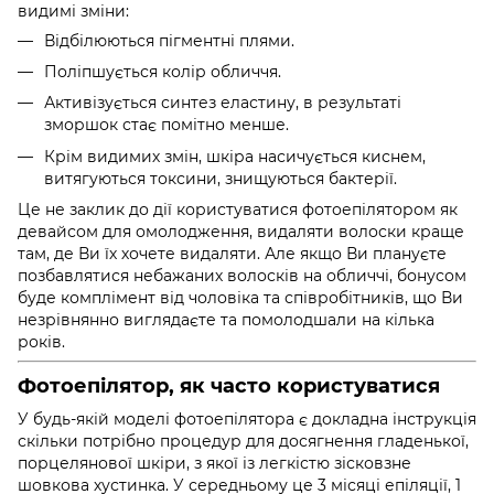
видимі зміни:
Відбілюються пігментні плями.
Поліпшується колір обличчя.
Активізується синтез еластину, в результаті
зморшок стає помітно менше.
Крім видимих ​​змін, шкіра насичується киснем,
витягуються токсини, знищуються бактерії.
Це не заклик до дії користуватися фотоепілятором як
девайсом для омолодження, видаляти волоски краще
там, де Ви їх хочете видаляти. Але якщо Ви плануєте
позбавлятися небажаних волосків на обличчі, бонусом
буде комплімент від чоловіка та співробітників, що Ви
незрівнянно виглядаєте та помолодшали на кілька
років.
Фотоепілятор, як часто користуватися
У будь-якій моделі фотоепілятора є докладна інструкція
скільки потрібно процедур для досягнення гладенької,
порцелянової шкіри, з якої із легкістю зісковзне
шовкова хустинка. У середньому це 3 місяці епіляції, 1