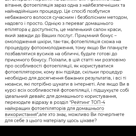
вітання, фотоепіляція зараз одна з найбезпечніших та
найнадійніших процедур. Це спосіб позбутися
небажаного волосся сучасним і безболісним методом,
надовго і просто. Однією з переваг домашнього
епілятора є доступність, це маленький салон краси,
який завжди до Ваших послуг. Приємний бонус –
омолодження шкіри, так-так, фотоепіляція схожа на
процедуру фотоомолодження, тому якщо Ви плануєте
позбавлятися вусиків на обличчі, будьте готові до
приємного бонусу. Поїхали, в цій статті ми розповімо
про особливості фотоепіляції,
як користуватися
фотоепілятором
, кому він підійде, скільки процедур
необхідно для досягнення бажаних результатів, і всі ті
нюанси, які потрібно шукати в інтернеті. Але якщо Ви в
курсі всіх особливостей фотоепіляції, і підшукуєте собі
ідеальний девайс для домашнього користування,
переходьте відразу в розділ
“
Рейтинг ТОП-4
найкращих фотоепіляторів для домашнього
використання
”,
але хто знає, можливо Ви почерпнете
для себе з цього матеріалу щось цікаве?