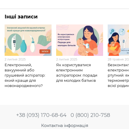
Інші записи
2 липня 2025
2 липня 2025
28 травня 20
Електронний,
Як користуватися
Безконтак
вакуумний або
електронним
електронн
грушевий аспіратор:
аспіратором: поради
ртутний: я
який краще для
для молодих батьків
термометр
новонародженого?
всієї роди
+38 (093) 170-68-64
0 (800) 210-758
Контактна інформація