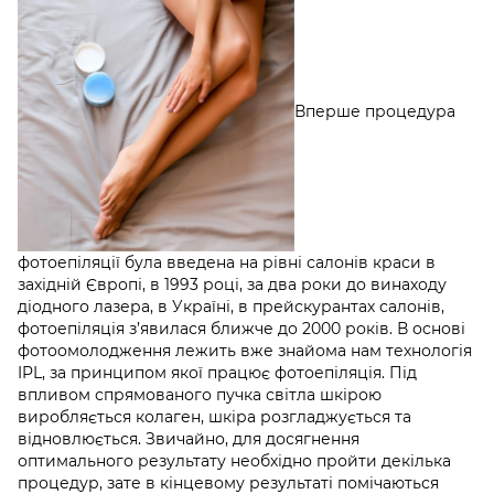
Вперше процедура
фотоепіляції
була введена на рівні салонів краси в
західній Європі, в 1993 році, за два роки до винаходу
діодного лазера,
в Україні, в прейскурантах салонів,
фотоепіляція з’явилася ближче до 2000 років. В основі
фотоомолодження лежить вже знайома нам технологія
IPL, за принципом якої працює фотоепіляція. Під
впливом спрямованого пучка світла шкірою
виробляється колаген, шкіра розгладжується та
відновлюється. Звичайно, для досягнення
оптимального результату необхідно пройти декілька
процедур, зате в кінцевому результаті помічаються