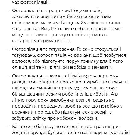
час фотоепіляції:
Фотоепіляція та родимки
. Родимки слід
замаскувати звичайним білим косметичним
олівцем для макіяжу. Так це займе кілька хвилин
часу, але так Ви убезпечите себе від опіків. Темні
місця особливо притягують світло, і можна
ненароком отримати опік.
Фотоепіляція та татуювання. Те саме стосується і
татуювань, фотоепіляція не варіант, щоб позбутися
волосся, або підготуйте поруч точилку для білого
олівця, всі темні ділянки необхідно замазати.
Фотоепіляція та засмага
. Пам’ятаєте у першому
розділі ми говорили про колір шкіри? Чим темніша
шкіра, тим сильніше притягується світло, отже
більш щадний режим роботи слід вибрати. А в
літню пору року виробники взагалі радять не
проводити процедуру, зробіть все що потрібно у
весняний період, або підготуйтеся з осені та
забудьте влітку про небажані волоски.
Багато хто боїться, що
фотоепілятор і рак шкіри
ходять поруч, забудьте про це назавжди, мінус фобія