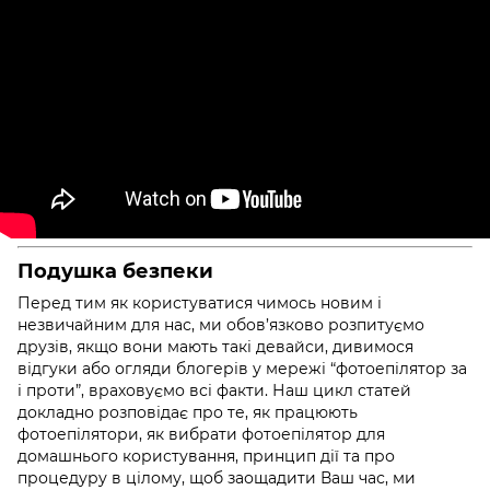
Подушка безпеки
Перед тим як користуватися чимось новим і
незвичайним для нас, ми обов’язково розпитуємо
друзів, якщо вони мають такі девайси, дивимося
відгуки або огляди блогерів у мережі
“фотоепілятор за
і проти”
, враховуємо всі факти. Наш цикл статей
докладно розповідає про те,
як працюють
фотоепілятори
,
як вибрати фотоепілятор для
домашнього користування,
принцип дії та про
процедуру в цілому, щоб заощадити Ваш час, ми