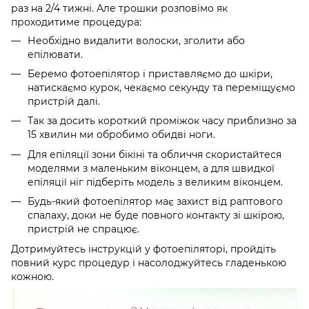
раз на 2/4 тижні. Але трошки розповімо як
проходитиме процедура:
Необхідно видалити волоски, зголити або
епілювати.
Беремо фотоепілятор і приставляємо до шкіри,
натискаємо курок, чекаємо секунду та переміщуємо
пристрій далі.
Так за досить короткий проміжок часу приблизно за
15 хвилин ми обробимо обидві ноги.
Для епіляції зони бікіні та обличчя скористайтеся
моделями з маленьким віконцем, а для швидкої
епіляції ніг підберіть модель з великим віконцем.
Будь-який фотоепілятор має захист від раптового
спалаху, доки не буде повного контакту зі шкірою,
пристрій не спрацює.
Дотримуйтесь інструкцій у фотоепіляторі, пройдіть
повний курс процедур і насолоджуйтесь гладенькою
кожною.