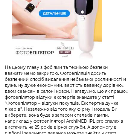
На цьому главу з фобіями та технікою безпеки
вважатимемо закритою. Фотоепіляція досить
безпечний спосіб видалення небажаної рослинності й
дуже, ну дуже економний, вартість девайсу дорівнює
двом сеансам в салоні краси. Нагадуємо, що
як працює
фотоепілятор відгуки
експертів знайдете у статті
“
Фотоепілятор – відгуки покупців. Експертна думка
лікарів
”.
Незалежно від того яку фірму і модель Ви
виберете, вона буде з запасом спалахів лампи,
наприклад
у
фотоепіляторі ArchiMED IPL pro
спалахів
вистачить на 25 років вірної служби. А допомогу в
підборі ідеального девайса можете знайти у статті