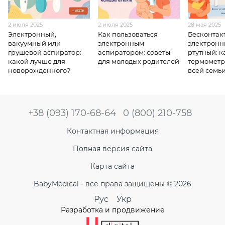
2 июля 2025
2 июля 2025
28 мая 2025
Электронный,
Как пользоваться
Бесконтак
вакуумный или
электронным
электронн
грушевой аспиратор:
аспиратором: советы
ртутный: к
какой лучше для
для молодых родителей
термометр
новорожденного?
всей семь
+38 (093) 170-68-64
0 (800) 210-758
Контактная информация
Полная версия сайта
Карта сайта
BabyMedical - все права защищены © 2026
Рус
Укр
Разработка и продвижение