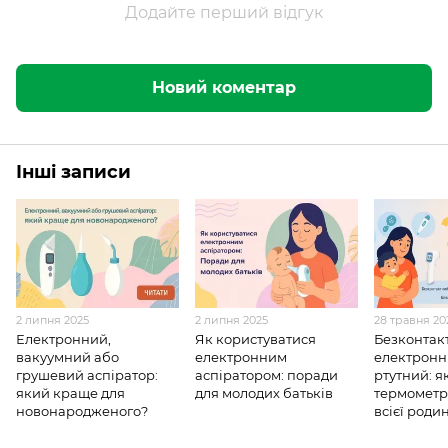
Додайте перший відгук
Новий коментар
Інші записи
2 липня 2025
2 липня 2025
28 травня 20
Електронний,
Як користуватися
Безконтак
вакуумний або
електронним
електронн
грушевий аспіратор:
аспіратором: поради
ртутний: я
який краще для
для молодих батьків
термометр
новонародженого?
всієї роди