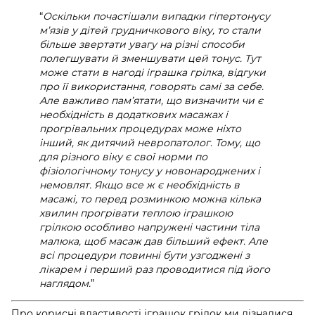
“
Оскільки почастішали випадки гіпертонусу
м’язів у дітей грудничкового віку, то стали
більше звертати увагу на різні способи
полегшувати й зменшувати цей тонус. Тут
може стати в нагоді
іграшка грілка, відгуки
про її використання, говорять самі за себе.
Але важливо пам’ятати, що визначити чи є
необхідність в додаткових масажах і
прогрівальних процедурах може ніхто
інший, як дитячий невропатолог. Тому, що
для різного віку є свої норми по
фізіологічному тонусу у новонароджених і
немовлят. Якщо все ж є необхідність в
масажі, то перед розминкою можна кілька
хвилин прогрівати теплою іграшкою
грілкою особливо напружені частини тіла
малюка, щоб масаж дав більший ефект. Але
всі процедури повинні бути узгоджені з
лікарем і перший раз проводитися під його
наглядом.
”
Про корисні властивості іграшок грілок ми дізналися,