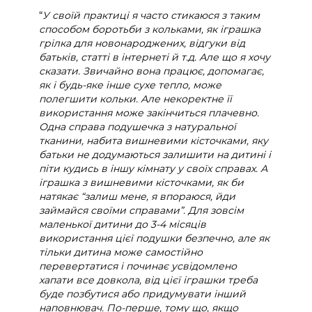
“
У своїй практиці я часто стикаюся з таким
способом боротьби з кольками, як
іграшка
грілка для новонароджених, відгуки
від
батьків, статті в інтернеті й т.д. Але що я хочу
сказати. Звичайно вона працює, допомагає,
як і будь-яке інше сухе тепло, може
полегшити кольки. Але некоректне її
використання може закінчиться плачевно.
Одна справа подушечка з натуральної
тканини, набита вишневими кісточками, яку
батьки не додумаються залишити на дитині і
піти кудись в іншу кімнату у своїх справах. А
іграшка з вишневими кісточками, як би
натякає “залиш мене, я впораюся, йди
займайся своїми справами”. Для зовсім
маленької дитини до 3-4 місяців
використання цієї подушки безпечно, але як
тільки дитина може самостійно
перевертатися і починає усвідомлено
хапати все довкола, від цієї іграшки треба
буде позбутися або придумувати інший
наповнювач. По-перше, тому що, якщо