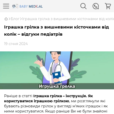
Блог
Іграшка грілка з вишневими кісточками від колік
Іграшка грілка з вишневими кісточками від
колік – відгуки педіатрів
19 січня 2024
Раніше в статті
Іграшка грілка – інструкція. Як
користуватися іграшкою грілкою
,
ми розглянули які
бувають різновиди грілок у вигляді м’яких іграшок і як
ними користуватися. Якщо раніше Ви не були знайомі