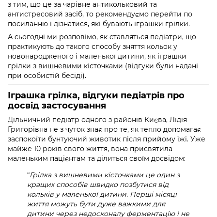
з тим, що це за чарівне антикольковий та
антистресовий засіб, то рекомендуємо перейти по
посиланню і дізнатися, які бувають іграшки грілки.
А сьогодні ми розповімо, як ставляться педіатри, що
практикують до такого способу зняття кольок у
новонародженого і маленької дитини, як
іграшки
грілки з вишневими кісточками (відгуки
були надані
при особистій бесіді).
Іграшка грілка, відгуки педіатрів про
досвід застосування
Дільничний педіатр одного з районів Києва, Лідія
Григорівна не з чуток знає про те, як тепло допомагає
заспокоїти бунтуючий животик після прийому їжі. Уже
майже 10 років свого життя, вона присвятила
маленьким пацієнтам та ділиться своїм досвідом:
“
Грілка з вишневими кісточками це один з
кращих способів швидко позбутися від
кольків у маленької дитини. Перші місяці
життя можуть бути дуже важкими для
дитини через недосконалу ферментацію і не