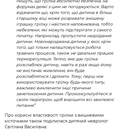
пишуть, що грілка абсолютно безпечна, на
форумах деякі з цим не погоджуються. Варто
відзначити що, крім того, що дитина в більш
старшому віці може розривати зношену
іграшку грілку і наїстися наповнювача, тобто
небезпеки, які можуть підстерігати з самого
початку. Наприклад, пропустити недоїдання
дитини. Новонароджена дитина у якої, крім
того, що тільки налаштовується робота
травних процесів, також не ідеально працює
терморегуляція. Тепло, яке дає грілка
розслаблює дитину, навіть в разі якщо йому
не вистачає живлення, він буде
розслаблятися і дрімати. Тому, перш ніж
використовувати грілку будь-якого типу,
важливо виключити інші причини
занепокоєння дитини. Проконсультуйтеся зі
своїм педіатром, щоб вирішити всі хвилюючі
питання.
”
Про корисні властивості грілки з вишневими
кісточками також поділилася дитячий невролог
Світлана Василівна: