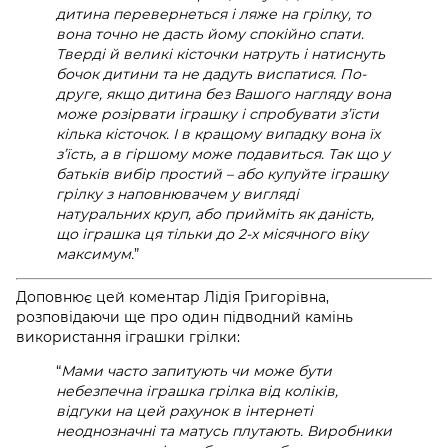
дитина перевернеться і ляже на грілку, то
вона точно не дасть йому спокійно спати.
Тверді й великі кісточки натруть і натиснуть
бочок дитини та не дадуть виспатися. По-
друге, якщо дитина без Вашого нагляду вона
може розірвати іграшку і спробувати з’їсти
кілька кісточок. І в кращому випадку вона їх
з’їсть, а в гіршому може подавиться. Так що у
батьків вибір простий
–
або купуйте іграшку
грілку з наповнювачем у вигляді
натуральних круп, або прийміть як даність,
що іграшка ця тільки до 2-х місячного віку
максимум.
”
Доповнює цей коментар Лідія Григорівна,
розповідаючи ще про один підводний камінь
використання іграшки грілки:
“
Мами часто запитують чи може бути
небезпечна
іграшка грілка від коліків,
відгуки
на цей рахунок в інтернеті
неоднозначні та матусь плутають. Виробники