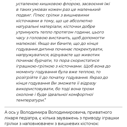
усталеною кишковою флорою, засвоєння їжі
в таких умовах кожен раз це маленький
подвиг. Плюс грілки з вишневими
кісточками в тому, що це абсолютно
натуральні матеріали, кісточки добре
утримують тепло протягом години, цього
часу з головою вистачить, щоб допомогти
малюкові. Якщо ви бачите, що до кінця
годування дитина починає покректувати,
напружуватися, відчуваєте що животик
починає бурчати, то пора скористатися
іграшкою-грілкою з кісточками. Щоб вона до
моменту годування була вже теплою, то
розігрійте її до початку годування. Якраз до
кінця годування Ви зможете її відразу
використовувати, бо тоді вона трохи
охолоне і буде ідеальної комфортної
температури.
”
А ось у Володимира Володимировича, приватного
лікаря педіатра, є кілька зауважень з приводу іграшки
грілки з наповнювачем з вишневих кісточок: