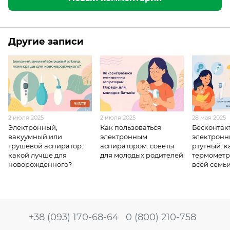
Другие записи
2 июля 2025
2 июля 2025
28 мая 2025
Электронный,
Как пользоваться
Бесконтак
вакуумный или
электронным
электронн
грушевой аспиратор:
аспиратором: советы
ртутный: к
какой лучше для
для молодых родителей
термометр
новорожденного?
всей семь
+38 (093) 170-68-64
0 (800) 210-758