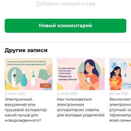
Добавьте первый отзыв
Новый комментарий
Другие записи
2 июля 2025
2 июля 2025
28 мая 2025
Электронный,
Как пользоваться
Бесконтак
вакуумный или
электронным
электронн
грушевой аспиратор:
аспиратором: советы
ртутный: к
какой лучше для
для молодых родителей
термометр
новорожденного?
всей семь