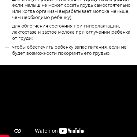
если малыш не может сосать грудь самостоятельно
или когда организм вырабатывает молока меньше,
чем необходимо ребенку);
для облегчения состояния при гиперлактации,
лактостазе и застое молока при отлучении ребенка
от груди;
чтобы обеспечить ребенку запас питания, если не
будет возможности покормить его грудью.