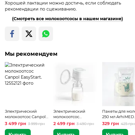
Хорошей лактации можно достичь, если соблюдать
рекомендации по сцеживанию.
(Смотреть все молокоотсосы в нашем магазине)
Мы рекомендуем
Электрический
Электрический
Пакеты для мол
молокоотсос Canpol
молокоотсос
250 мл ArhiMED
EasyStart.
ArhiMED Gentle S3 +
Gentle Bag - 30
3 499 грн
2 499 грн
329 грн
3 999 грн
3 490 грн
425 грн
Пакеты для молока в
подарок
Купить
Купить
Купить