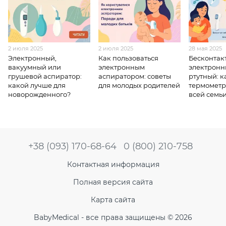
2 июля 2025
2 июля 2025
28 мая 2025
Электронный,
Как пользоваться
Бесконтак
вакуумный или
электронным
электронн
грушевой аспиратор:
аспиратором: советы
ртутный: к
какой лучше для
для молодых родителей
термометр
новорожденного?
всей семь
+38 (093) 170-68-64
0 (800) 210-758
Контактная информация
Полная версия сайта
Карта сайта
BabyMedical - все права защищены © 2026