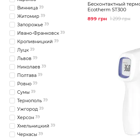
Бесконтактный терм
39
Винница
Ecotherm ST300
39
Житомир
899 грн
1 299 грн
39
Запорожье
39
Ивано-Франковск
39
Кропивницкий
39
Луцк
39
Львов
39
Николаев
39
Полтава
39
Ровно
39
Сумы
39
Тернополь
39
Ужгород
39
Херсон
39
Хмельницкий
39
Черкасы