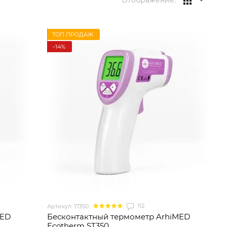
Отображение:
ТОП ПРОДАЖ
−14%
112
Артикул: 17350
MED
Бесконтактный термометр ArhiMED
Ecotherm ST350