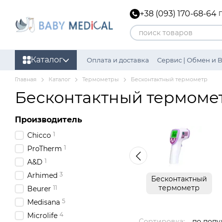
Перейти к основному контенту
+38 (093) 170-68-64
Каталог
Оплата и доставка
Сервис | Обмен и 
Политика конфиденциальности
Главная
Каталог
Термометры
Бесконтактный термометр
Бесконтактный термоме
Производитель
1
Chicco
1
ProTherm
1
A&D
3
Arhimed
Бесконтактный
термометр
11
Beurer
5
Medisana
4
Microlife
Сортировка:
по попу