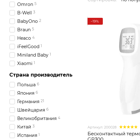
5
Omron
3
B-Well
2
BabyOno
−19%
5
Braun
4
Heaco
1
iFeelGood
1
Miniland Baby
1
Xiaomi
Страна производитель
6
Польша
6
Япония
21
Германия
6
Швейцария
4
Великобритания
3
Китай
Артикул: 200028
Бесконтактный терм
1
Испания
GP300