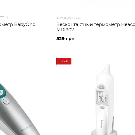
7
Артикул: 00075
ометр BabyOno
Бесконтактный термометр Heac
MDI907
529 грн
−33%