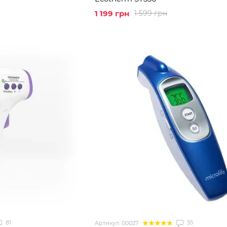
1 199 грн
1 599 грн
81
35
Артикул: 00027