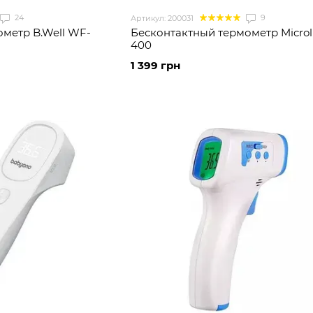
24
9
Артикул: 200031
метр B.Well WF-
Бесконтактный термометр Microl
400
1 399 грн