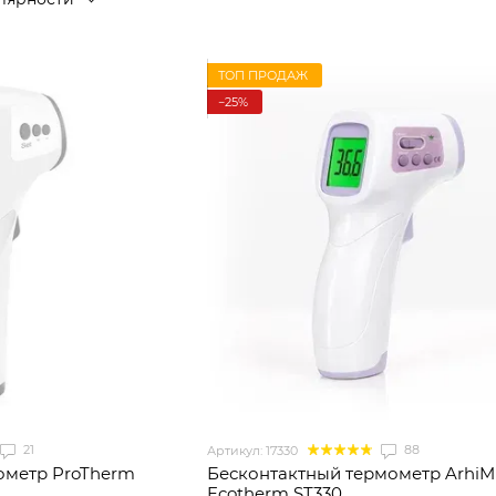
ТОП ПРОДАЖ
−25%
21
88
Артикул: 17330
ометр ProTherm
Бесконтактный термометр Arhi
Ecotherm ST330