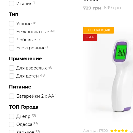
1
Италия
729 грн
899 грн
Тип
16
Ушные
ТОП ПРОДАЖ
46
Безконтактные
−31%
12
Лобовые
1
Електронные
Применение
48
Для взрослых
48
Для детей
Питание
1
Батарейки 2 х АА
ТОП Города
39
Днепр
39
Одесса
Артикул: 17300
39
Харьков