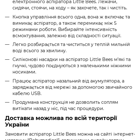
електронного аспіратора Little Bees. Лежачи,
сидячи, стоячи, на ходу – як захочете, так і чистіть.
Кнопка управління всього одна, вона ж включає та
вимикає аспіратор, а також перемикає між 5
режимами роботи. Вибирайте інтенсивність
всмоктування, залежно від складності ситуації.
Легко розбирається та чиститься у теплій мильній
воді всього за хвилину.
Силіконові насадки на аспіратор Little Bees м’які та
гнучкі, чудово поєднуються з маленькими ніжними
носиками.
Працює аспіратор назальний від акумулятора, а
заряджається від мережі за допомогою звичайного
кабелю USB.
Продумана конструкція не дозволить соплям
витікати назад у ніс, під час процедури.
Доставка можлива по всій території
України
Замовити аспіратор Little Bees можна на сайті інтернет-