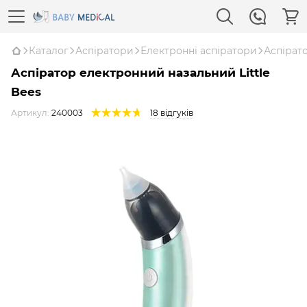
Каталог
Аспіратори
Електронні аспіратори
Аспірато
Аспіратор електронний назальний Little
Bees
Артикул:
240003
18 відгуків