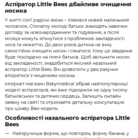
Аспіратор Little Bees дбайливе очищення
носика
У житті сім’ї радісні зміни – з’явився новий маленький
чоловічок. Спочатку молоді батьки знаходять навички
догляду за новонародженим та годування, а після
місяця можуть зіткнутися з проблемою закладеності
носа та нежиттю. До двох років дитина не вміє
самостійно очищати носик і сякатися, тому це завдання
буде покладено на плечі батьків. Щоб звільнити носик
від закладеності, знадобиться якісний назальний
аспіратор Little Bees. Він дозволить у два рахунки
впоратися з чищенням носика.
Інтернет-магазин Babymedical зібрав найпопулярніші
моделі аспіраторів, які вже підкорили не одну тисячу
батьківських та дитячих сердець. Залишіть онлайн
заявку на сайті та отримайте детальну консультацію
про цікаву Вам модель.
Особливості назального аспіратора Little
Bees
Найзручніша форма, що повторює форму банана, у