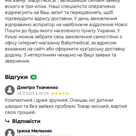
магазину “Babymedical”, залишивши онлайн заявку
всього в три кліки. Наші спеціалісти оперативно
відреагують на Ваш запит та передзвонять, щоб
підтвердити адресу доставки. У день замовлення
відправимо аспіратор на найближче відділення Нової
Пошти до будь-якого населеного пункту України. У
Києві можна забрати своє замовлення самостійно з
офісу інтернет-магазину Babymedical, за адресою
вказаною на сайті або оформити кур’єрську доставку
додому. З нетерпінням чекаємо на Ваші заявки та
звернення.
Відгуки
18
Дмитро Ткаченко
05.11.2025 в 05:09
Компактний і дуже зручний. Очищає ніс дитини
швидко та без зайвих проблем. Товар якісний, вартий
своїх грошей.
Відповісти
Ірина Мельник