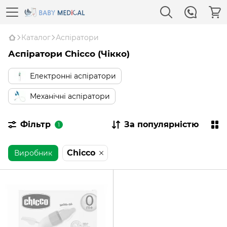
Каталог
Аспіратори
Аспіратори Сhicco (Чікко)
Електронні аспіратори
Механічні аспіратори
Фільтр
За популярністю
1
Chicco
Виробник