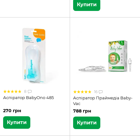
Купити
8
16
Аспіратор BabyOno 485
Аспіратор Праймедіа Baby-
Vac
270 грн
788 грн
Купити
Купити