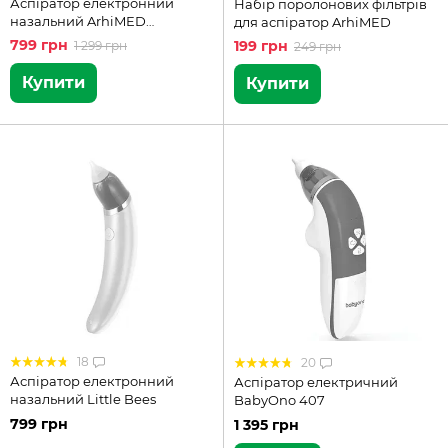
Аспіратор електронний
Набір поролонових фільтрів
назальний ArhiMED
для аспіратор ArhiMED
EcoBreath Basic
799 грн
199 грн
1 299 грн
249 грн
Купити
Купити
18
20
Аспіратор електронний
Аспіратор електричний
назальний Little Bees
BabyOno 407
799 грн
1 395 грн