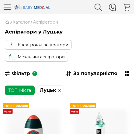
Каталог
Аспіратори
Аспіратори у Луцьку
Електронні аспіратори
Механічні аспіратори
Фільтр
За популярністю
1
Луцьк
ТОП Міста
ТОП ПРОДАЖІВ
ТОП ПРОДАЖІВ
−27%
−18%