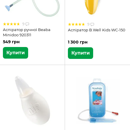
9
9
Аспіратор ручної Beaba
Аспіратор B.Well Kids WC-150
Minidoo 920311
549 грн
1 300 грн
Купити
Купити