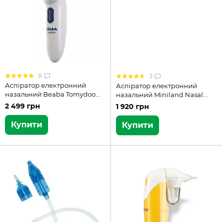
8
3
Аспіратор електронний
Аспіратор електронний
назальний Beaba Tomydoo
назальний Miniland Nasal
920312
Care (89058)
2 499 грн
1 920 грн
Купити
Купити