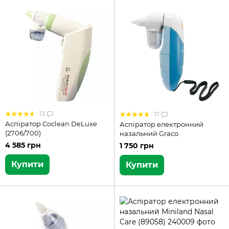
13
17
Аспіратор Coclean DeLuxe
Аспіратор електронний
(2706/700)
назальний Graco
4 585 грн
1 750 грн
Купити
Купити