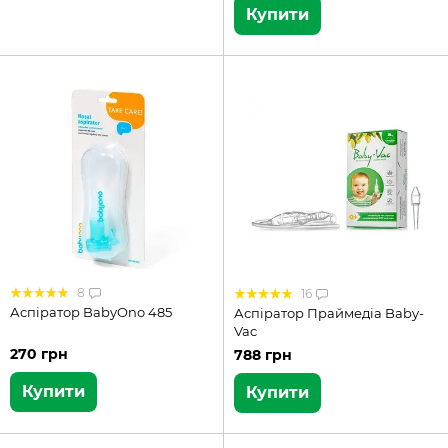
Купити
8
16
Аспіратор BabyOno 485
Аспіратор Праймедіа Baby-
Vac
270 грн
788 грн
Купити
Купити