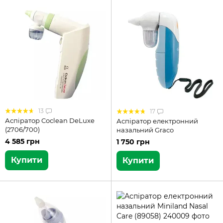
13
17
Аспіратор Coclean DeLuxe
Аспіратор електронний
(2706/700)
назальний Graco
4 585 грн
1 750 грн
Купити
Купити