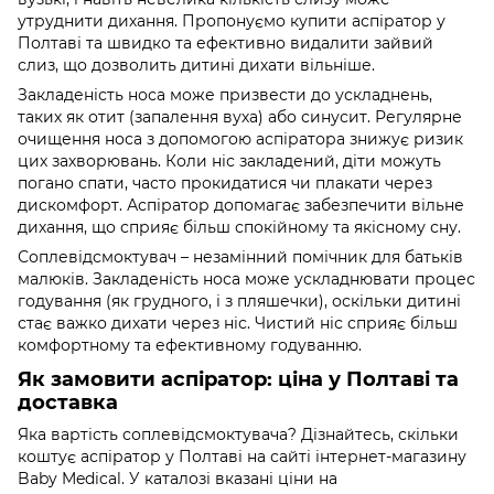
утруднити дихання. Пропонуємо купити аспіратор у
Полтаві та швидко та ефективно видалити зайвий
слиз, що дозволить дитині дихати вільніше.
Закладеність носа може призвести до ускладнень,
таких як отит (запалення вуха) або синусит. Регулярне
очищення носа з допомогою аспіратора знижує ризик
цих захворювань. Коли ніс закладений, діти можуть
погано спати, часто прокидатися чи плакати через
дискомфорт. Аспіратор допомагає забезпечити вільне
дихання, що сприяє більш спокійному та якісному сну.
Соплевідсмоктувач – незамінний помічник для батьків
малюків. Закладеність носа може ускладнювати процес
годування (як грудного, і з пляшечки), оскільки дитині
стає важко дихати через ніс. Чистий ніс сприяє більш
комфортному та ефективному годуванню.
Як замовити аспіратор: ціна у Полтаві та
доставка
Яка вартість соплевідсмоктувача? Дізнайтесь, скільки
коштує аспіратор у Полтаві на сайті інтернет-магазину
Baby Medical. У каталозі вказані ціни на