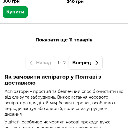
300 грн
240 грн
Купити
Показати ще 11 товарів
Назад
Вперед
1
з 2
Як замовити аспіратор у Полтаві з
доставкою
Аспіратори – простий та безпечний спосіб очистити ніс
від слизу та забруднень. Використання носового
аспіратора для дітей має безліч переваг, особливо в
періоди застуд або алергій, коли слиз утруднює
дихання.
У дітей, особливо немовлят, носові проходи дуже
вузькі, і навіть невелика кількість слизу може