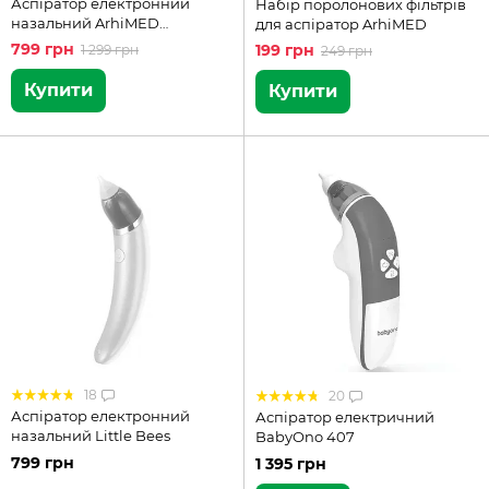
Аспіратор електронний
Набір поролонових фільтрів
назальний ArhiMED
для аспіратор ArhiMED
EcoBreath Basic
799 грн
199 грн
1 299 грн
249 грн
Купити
Купити
18
20
Аспіратор електронний
Аспіратор електричний
назальний Little Bees
BabyOno 407
799 грн
1 395 грн