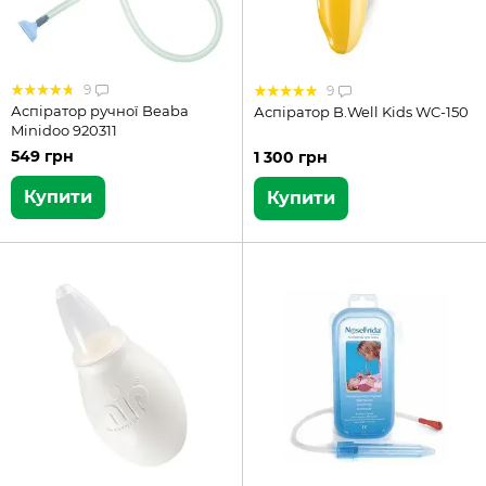
9
9
Аспіратор ручної Beaba
Аспіратор B.Well Kids WC-150
Minidoo 920311
549 грн
1 300 грн
Купити
Купити