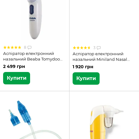
8
3
Аспіратор електронний
Аспіратор електронний
назальний Beaba Tomydoo
назальний Miniland Nasal
920312
Care (89058)
2 499 грн
1 920 грн
Купити
Купити