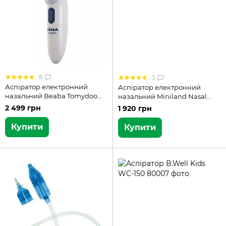
8
3
Аспіратор електронний
Аспіратор електронний
назальний Beaba Tomydoo
назальний Miniland Nasal
920312
Care (89058)
2 499 грн
1 920 грн
Купити
Купити