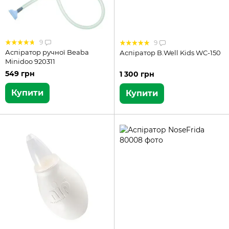
9
9
Аспіратор ручної Beaba
Аспіратор B.Well Kids WC-150
Minidoo 920311
549 грн
1 300 грн
Купити
Купити