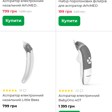
Аспіратор електронний
Набір поролонових фільтрів
назальний ArhiMED
для аспіратор ArhiMED
EcoBreath Basic
799 грн
199 грн
1 299 грн
249 грн
Купити
Купити
18
20
Аспіратор електронний
Аспіратор електричний
назальний Little Bees
BabyOno 407
799 грн
1 395 грн