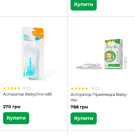
Купити
8
16
Аспіратор BabyOno 485
Аспіратор Праймедіа Baby-
Vac
270 грн
788 грн
Купити
Купити