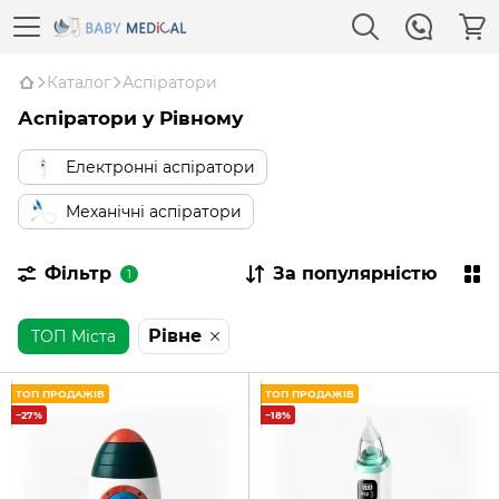
Каталог
Аспіратори
Аспіратори у Рівному
Електронні аспіратори
Механічні аспіратори
Фільтр
За популярністю
1
Рівне
ТОП Міста
ТОП ПРОДАЖІВ
ТОП ПРОДАЖІВ
−27%
−18%