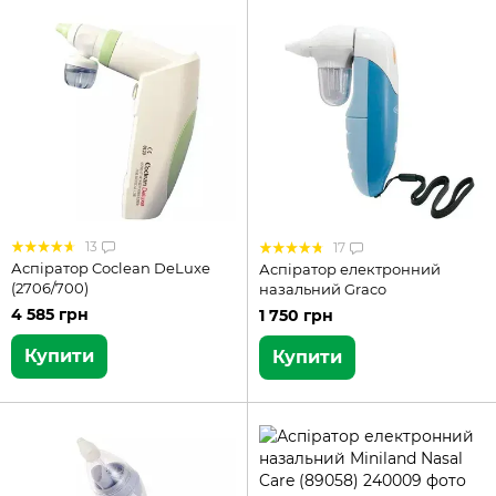
13
17
Аспіратор Coclean DeLuxe
Аспіратор електронний
(2706/700)
назальний Graco
4 585 грн
1 750 грн
Купити
Купити