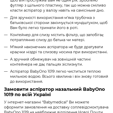
щоб він прослужив Вам не один рік. Зроблено
футляр з щільного пластику, так що можна сміливо
класти аспіратор у валізу навіть на самісіньке дно.
Для зручності використання м’яка трубочка з
батьківської сторони закінчується мундштуком, щоб
Вам було легко тримати його в роті.
Контейнер для слизу містить фільтр, що запобігає
потраплянню слизу до батька чи матері.
М’який наконечник аспіратора не буде дратувати
краєчки ніздрі та слизову носика при використанні.
А зручний обмежувач на зовнішній частині
контейнера не дає пальцях зіслизнути.
Аспіратор BabyOno 1019 легко чиститься теплою
мильною водою. Всього хвилина і він знову готовий
до використання.
Замовити аспіратор назальний BabyOno
1019 по всій Україні
У інтернет-магазині “Babymedical” Ви можете
оформити замовлення на доставку соплевідсмоктувача
BabyOno 1019 на найближче відділення Нової Пошти.