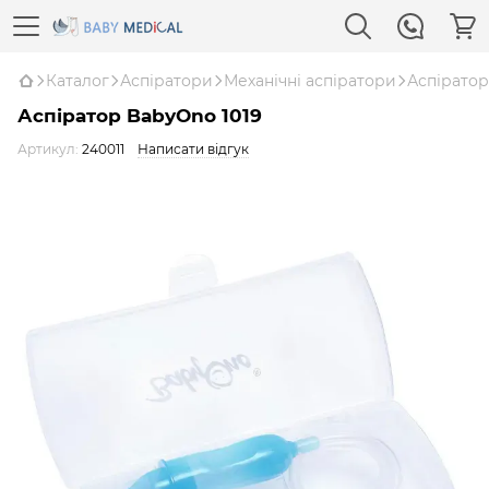
Каталог
Аспіратори
Механічні аспіратори
Аспіратор
Аспіратор BabyOno 1019
Артикул:
240011
Написати відгук