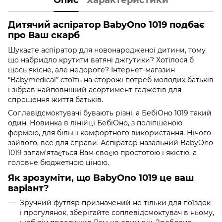
Дитячий аспіратор BabyOno 1019 подбає
про Ваш скарб
Шукаєте аспіратор для новонародженої дитини, тому
що набридло крутити ватяні джгутики? Хотілося б
щось якісне, але недороге? Інтернет-магазин
“Babymedical” стоїть на сторожі потреб молодих батьків
і зібрав найповніший асортимент гаджетів для
спрощення життя батьків.
Соплевідсмоктувачі бувають різні, а БебіОно 1019 такий
один. Новинка в лінійці БебіОно, з поліпшеною
формою, для більш комфортного використання. Нічого
зайвого, все для справи. Аспіратор назальний BabyOno
1019 запам’ятається Вам своєю простотою і якістю, а
головне бюджетною ціною.
Як зрозуміти, що BabyOno 1019 це ваш
варіант?
Зручний футляр призначений не тільки для поїздок
і прогулянок, зберігайте соплевідсмоктувач в ньому,