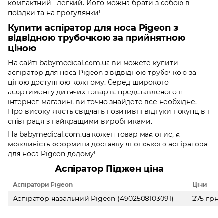
компактний і легкий. Його можна брати з собою в
поїздки та на прогулянки!
Купити аспіратор для носа Pigeon з
відвідною трубочкою за прийнятною
ціною
На сайті babymedical.com.ua ви можете купити
аспіратор для носа Pigeon з відвідною трубочкою за
ціною доступною кожному. Серед широкого
асортименту дитячих товарів, представленого в
інтернет-магазині, ви точно знайдете все необхідне.
Про високу якість свідчать позитивні відгуки покупців і
співпраця з найкращими виробниками.
На babymedical.com.ua кожен товар має опис, є
можливість оформити доставку японського аспіратора
для носа Pigeon додому!
Аспіратор Піджен ціна
Аспіратори Pigeon
Ціни
Аспіратор назальний Pigeon (4902508103091)
275 гр