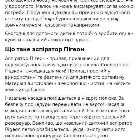
у дорослого. Малюк не може висмаркуватися за кожної
потреби. Порушення дихання є причиною відсутності
апетиту та сну. Своє обурення малюк висловлює
звичним чином - сльозами та капризами.
Сьогодні для допомоги дитині потрібно зробити одне -
купити назальний аспіратор Піджен.
Що таке аспіратор Пігеон
Аспіратор Пігеон - прилад, призначений для
відсмоктування слизу з дитячого носика. Соплеотсос
Піджен - знахідка для мам! Прилад простий у
використанні та безпечний для дитячого організму.
Матеріал виготовлення екологічно чистий, не містить
хімічних добавок.
Назальна насадка поміщається в ніздрю малюка. За
безпеку процедури переживати не варто! Насадка
м'яка, вона не зашкодить слизовій. Після механічного
руху рукою, по трубці слиз перетікає в спеціальний
резервуар. Важливо, що назальний дитячий аспіратор
Pigeon легко розбирається. Це дає змогу мити його
після кожної процедури. Соплеотсос Рigeon