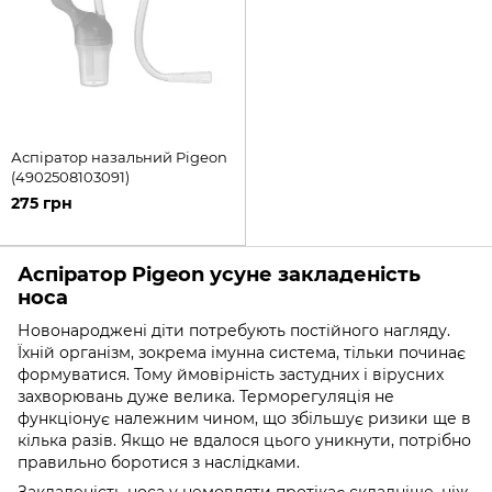
Аспіратор назальний Pigeon
(4902508103091)
275 грн
Аспіратор Pigeon усуне закладеність
носа
Новонароджені діти потребують постійного нагляду.
Їхній організм, зокрема імунна система, тільки починає
формуватися. Тому ймовірність застудних і вірусних
захворювань дуже велика. Терморегуляція не
функціонує належним чином, що збільшує ризики ще в
кілька разів. Якщо не вдалося цього уникнути, потрібно
правильно боротися з наслідками.
Закладеність носа у немовляти протікає складніше, ніж