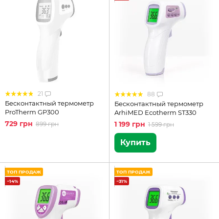
21
88
Бесконтактный термометр
Бесконтактный термометр
ProTherm GP300
ArhiMED Ecotherm ST330
729 грн
1 199 грн
899 грн
1 599 грн
Купить
ТОП ПРОДАЖ
ТОП ПРОДАЖ
−14%
−31%