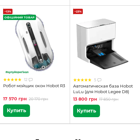
−13%
−23%
ОФІЦІЙНИЙ ТОВАР
12
5
Робот мойщик окон Hobot R3
Автоматическая база Hobot
LuLu (для Hobot Legee D8)
17 570 грн
13 800 грн
20 170 грн
17 850 грн
Купить
Купить