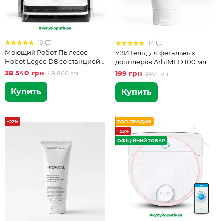
19
14
Моющий Робот Пылесос
УЗИ Гель для фетальных
Hobot Legee D8 со станцией
допплеров ArhiMED 100 мл.
LuLu
38 540 грн
199 грн
48 800 грн
249 грн
Купить
Купить
−22%
ТОП ПРОДАЖ
−53%
ОФІЦІЙНИЙ ТОВАР