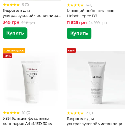
5
14
Гидрогель для
Моющий робот пылесос
ультразвуковой чистки лица
Hobot Legee D7
ARHIMED skin lab HYDROGEL
349 грн
11 825 грн
449 грн
24 999 грн
100 мл
Купить
Купить
ТОП ПРОДАЖ
−23%
−34%
10
2
УЗИ Гель для фетальных
Гидрогель для
допплеров ArhiMED 30 мл.
ультразвуковой чистки лица