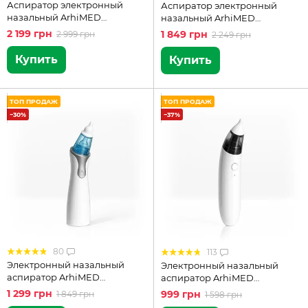
Аспиратор электронный
Аспиратор электронный
назальный ArhiMED
назальный ArhiMED
EcoBreath Rocket
EcoBreath XS
2 199 грн
1 849 грн
2 999 грн
2 249 грн
Купить
Купить
ТОП ПРОДАЖ
ТОП ПРОДАЖ
−30%
−37%
80
113
Электронный назальный
Электронный назальный
аспиратор ArhiMED
аспиратор ArhiMED
EcoBreath PRO
EcoBreath SE
1 299 грн
999 грн
1 849 грн
1 598 грн