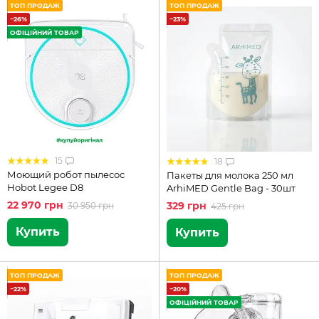
ТОП ПРОДАЖ
ТОП ПРОДАЖ
−26%
−23%
ОФІЦІЙНИЙ ТОВАР
15
18
Моющий робот пылесос
Пакеты для молока 250 мл
Hobot Legee D8
ArhiMED Gentle Bag - 30шт
22 970 грн
329 грн
30 950 грн
425 грн
Купить
Купить
ТОП ПРОДАЖ
ТОП ПРОДАЖ
−22%
−20%
ОФІЦІЙНИЙ ТОВАР