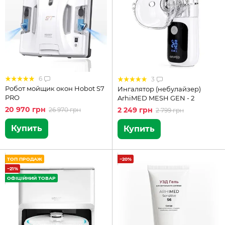
6
3
Робот мойщик окон Hobot S7
Ингалятор (небулайзер)
PRO
ArhiMED MESH GEN - 2
20 970 грн
2 249 грн
26 970 грн
2 799 грн
Купить
Купить
ТОП ПРОДАЖ
−20%
−21%
ОФІЦІЙНИЙ ТОВАР