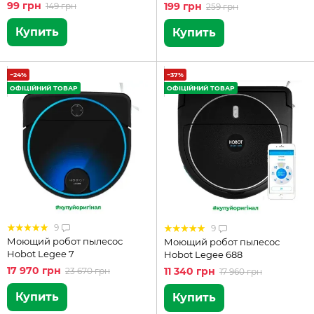
ARHIMED skin lab HYDROGEL
99 грн
199 грн
149 грн
259 грн
30 мл
Купить
Купить
−24%
−37%
ОФІЦІЙНИЙ ТОВАР
ОФІЦІЙНИЙ ТОВАР
9
9
Моющий робот пылесос
Моющий робот пылесос
Hobot Legee 7
Hobot Legee 688
17 970 грн
11 340 грн
23 670 грн
17 960 грн
Купить
Купить