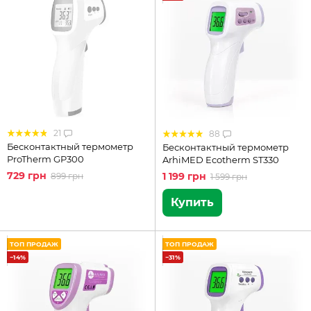
21
88
Бесконтактный термометр
Бесконтактный термометр
ProTherm GP300
ArhiMED Ecotherm ST330
729 грн
1 199 грн
899 грн
1 599 грн
Купить
ТОП ПРОДАЖ
ТОП ПРОДАЖ
−14%
−31%