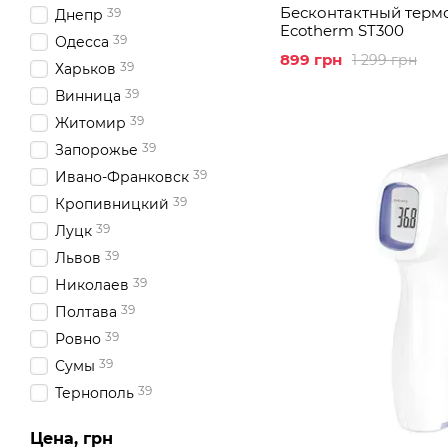
Бесконтактный терм
39
Днепр
Ecotherm ST300
39
Одесса
899 грн
1 299 грн
39
Харьков
39
Винница
39
Житомир
39
Запорожье
39
Ивано-Франковск
39
Кропивницкий
39
Луцк
39
Львов
39
Николаев
39
Полтава
39
Ровно
39
Сумы
39
Тернополь
39
Ужгород
Цена, грн
39
Херсон