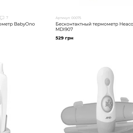
7
Артикул: 00075
ометр BabyOno
Бесконтактный термометр Heac
MDI907
529 грн