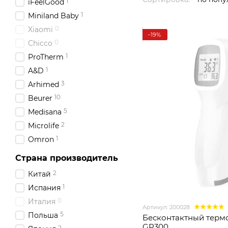
1
iFeelGood
1
Miniland Baby
0
Xiaomi
−19%
0
Chicco
1
ProTherm
1
A&D
3
Arhimed
10
Beurer
5
Medisana
2
Microlife
1
Omron
Страна производитель
2
Китай
1
Испания
0
Италия
Артикул: 200028
5
Польша
Бесконтактный терм
GP300
2