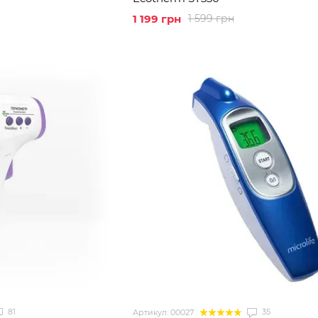
1 199 грн
1 599 грн
81
35
Артикул: 00027