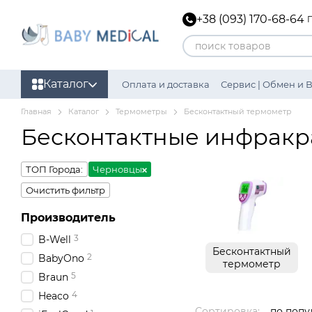
Перейти к основному контенту
+38 (093) 170-68-64
Каталог
Оплата и доставка
Сервис | Обмен и 
Главная
Каталог
Термометры
Бесконтактный термометр
Бесконтактные инфракр
ТОП Города:
Черновцы
Очистить фильтр
Производитель
3
B-Well
Бесконтактный
2
BabyOno
термометр
5
Braun
4
Heaco
Сортировка:
по попу