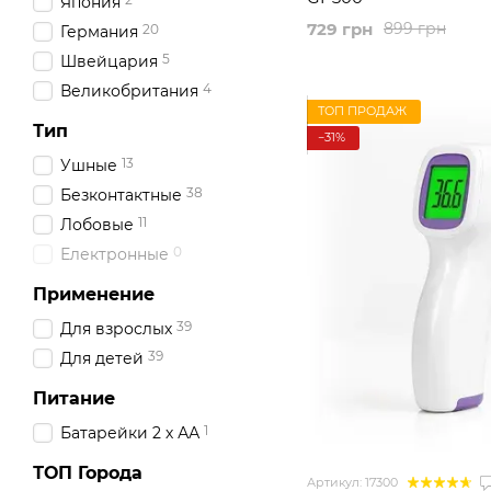
Япония
729 грн
899 грн
20
Германия
5
Швейцария
4
Великобритания
ТОП ПРОДАЖ
Тип
−31%
13
Ушные
38
Безконтактные
11
Лобовые
0
Електронные
Применение
39
Для взрослых
39
Для детей
Питание
1
Батарейки 2 х АА
ТОП Города
Артикул: 17300