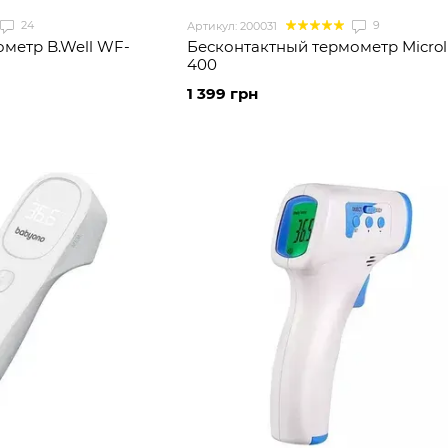
24
9
Артикул: 200031
метр B.Well WF-
Бесконтактный термометр Microl
400
1 399 грн