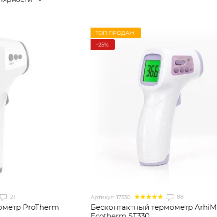
ТОП ПРОДАЖ
−25%
21
88
Артикул: 17330
ометр ProTherm
Бесконтактный термометр Arhi
Ecotherm ST330