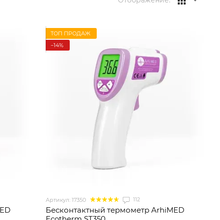
Отображение:
ТОП ПРОДАЖ
−14%
112
Артикул: 17350
MED
Бесконтактный термометр ArhiMED
Ecotherm ST350