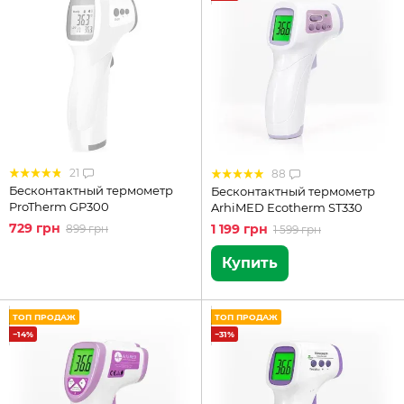
21
88
Бесконтактный термометр
Бесконтактный термометр
ProTherm GP300
ArhiMED Ecotherm ST330
729 грн
1 199 грн
899 грн
1 599 грн
Купить
ТОП ПРОДАЖ
ТОП ПРОДАЖ
−14%
−31%