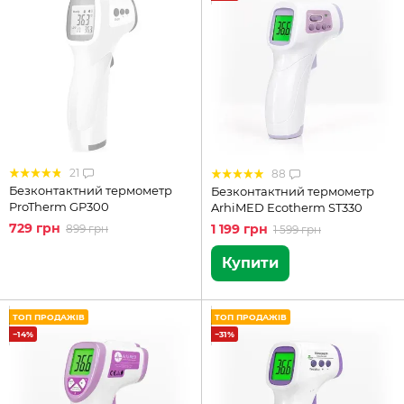
21
88
Безконтактний термометр
Безконтактний термометр
ProTherm GP300
ArhiMED Ecotherm ST330
729 грн
1 199 грн
899 грн
1 599 грн
Купити
ТОП ПРОДАЖІВ
ТОП ПРОДАЖІВ
−14%
−31%