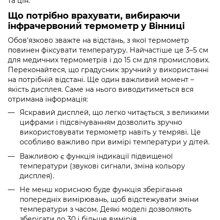
та цін.
Що потрібно врахувати, вибираючи
інфрачервоний термометр у Вінниці
Обов'язково зважте на відстань, з якої термометр
повинен фіксувати температуру. Найчастіше це 3–5 см
для медичних термометрів і до 15 см для промислових.
Переконайтеся, що градусник зручний у використанні
на потрібній відстані. Ще один важливий момент –
якість дисплея. Саме на нього виводитиметься вся
отримана інформація:
Яскравий дисплей, що легко читається, з великими
цифрами і підсвічуванням дозволить зручно
використовувати термометр навіть у темряві. Це
особливо важливо при вимірі температури у дітей.
Важливою є функція індикації підвищеної
температури (звукові сигнали, зміна кольору
дисплея).
Не менш корисною буде функція зберігання
попередніх вимірювань, щоб відстежувати зміни
температури з часом. Деякі моделі дозволяють
зберігати до 30 і більше вимірів.