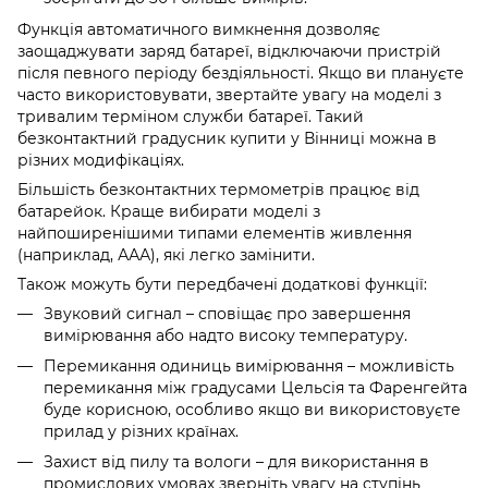
Функція автоматичного вимкнення дозволяє
заощаджувати заряд батареї, відключаючи пристрій
після певного періоду бездіяльності. Якщо ви плануєте
часто використовувати, звертайте увагу на моделі з
тривалим терміном служби батареї. Такий
безконтактний градусник купити у Вінниці можна в
різних модифікаціях.
Більшість безконтактних термометрів працює від
батарейок. Краще вибирати моделі з
найпоширенішими типами елементів живлення
(наприклад, ААА), які легко замінити.
Також можуть бути передбачені додаткові функції:
Звуковий сигнал – сповіщає про завершення
вимірювання або надто високу температуру.
Перемикання одиниць вимірювання – можливість
перемикання між градусами Цельсія та Фаренгейта
буде корисною, особливо якщо ви використовуєте
прилад у різних країнах.
Захист від пилу та вологи – для використання в
промислових умовах зверніть увагу на ступінь