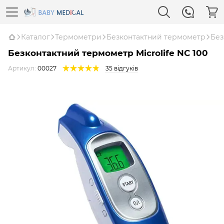
Каталог
Термометри
Безконтактний термометр
Без
Безконтактний термометр Microlife NC 100
Артикул:
00027
35 відгуків