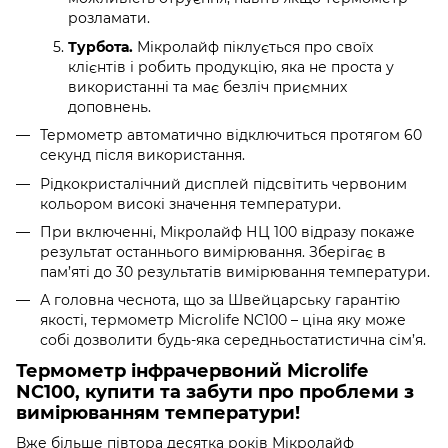
розламати.
Турбота.
Мікролайф піклується про своїх
клієнтів і робить продукцію, яка не проста у
використанні та має безліч приємних
доповнень.
Термометр автоматично відключиться протягом 60
секунд після використання.
Рідкокристалічний дисплей підсвітить червоним
кольором високі значення температури.
При включенні, Мікролайф НЦ 100 відразу покаже
результат останнього вимірювання. Зберігає в
пам’яті до 30 результатів вимірювання температури.
А головна чеснота, що за Швейцарську гарантію
якості, термометр Microlife NC100 – ціна яку може
собі дозволити будь-яка середньостатистична сім’я.
Термометр інфрачервоний Microlife
NC100, купити та забути про проблеми з
вимірюванням температури!
Вже більше півтора десятка років Мікролайф