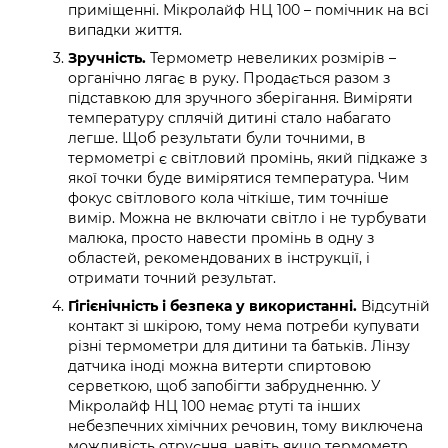
приміщенні. Мікролайф НЦ 100 – помічник на всі
випадки життя.
Зручність.
Термометр невеликих розмірів –
органічно лягає в руку. Продається разом з
підставкою для зручного зберігання. Виміряти
температуру сплячій дитині стало набагато
легше. Щоб результати були точними, в
термометрі є світловий промінь, який підкаже з
якої точки буде вимірятися температура. Чим
фокус світлового кола чіткіше, тим точніше
вимір. Можна не включати світло і не турбувати
малюка, просто навести промінь в одну з
областей, рекомендованих в інструкції, і
отримати точний результат.
Гігієнічність і безпека у використанні.
Відсутній
контакт зі шкірою, тому нема потреби купувати
різні термометри для дитини та батьків. Лінзу
датчика іноді можна витерти спиртовою
серветкою, щоб запобігти забрудненню. У
Мікролайф НЦ 100 немає ртуті та інших
небезпечних хімічних речовин, тому виключена
можливість отруєння, навіть якщо термометр