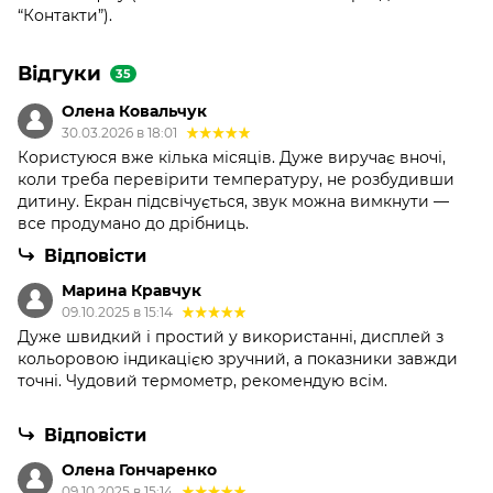
“Контакти”).
Відгуки
35
Олена Ковальчук
30.03.2026 в 18:01
Користуюся вже кілька місяців. Дуже виручає вночі,
коли треба перевірити температуру, не розбудивши
дитину. Екран підсвічується, звук можна вимкнути —
все продумано до дрібниць.
Відповісти
Марина Кравчук
09.10.2025 в 15:14
Дуже швидкий і простий у використанні, дисплей з
кольоровою індикацією зручний, а показники завжди
точні. Чудовий термометр, рекомендую всім.
Відповісти
Олена Гончаренко
09.10.2025 в 15:14