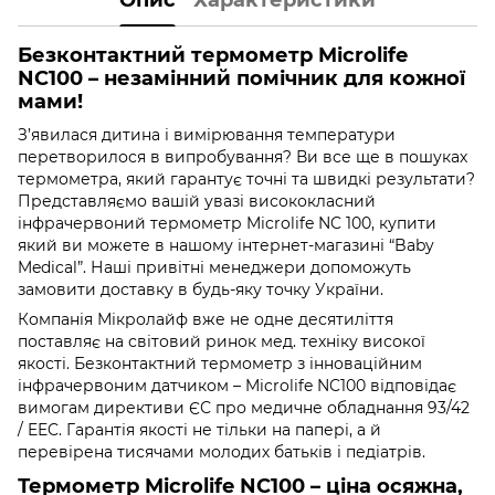
Безконтактний термометр Microlife
NC100 – незамінний помічник для кожної
мами!
З’явилася дитина і вимірювання температури
перетворилося в випробування? Ви все ще в пошуках
термометра, який гарантує точні та швидкі результати?
Представляємо вашій увазі висококласний
інфрачервоний термометр Microlife NC 100, купити
який ви можете в нашому інтернет-магазині “Baby
Medical”. Наші привітні менеджери допоможуть
замовити доставку в будь-яку точку України.
Компанія Мікролайф вже не одне десятиліття
поставляє на світовий ринок мед. техніку високої
якості. Безконтактний термометр з інноваційним
інфрачервоним датчиком – Microlife NC100 відповідає
вимогам директиви ЄС про медичне обладнання 93/42
/ EEC. Гарантія якості не тільки на папері, а й
перевірена тисячами молодих батьків і педіатрів.
Термометр Microlife NC100 – ціна осяжна,