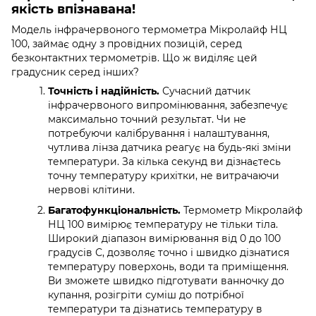
якість впізнавана!
Модель інфрачервоного термометра Мікролайф НЦ
100, займає одну з провідних позицій, серед
безконтактних термометрів. Що ж виділяє цей
градусник серед інших?
Точність і надійність.
Сучасний датчик
інфрачервоного випромінювання, забезпечує
максимально точний результат. Чи не
потребуючи калібрування і налаштування,
чутлива лінза датчика реагує на будь-які зміни
температури. За кілька секунд ви дізнаєтесь
точну температуру крихітки, не витрачаючи
нервові клітини.
Багатофункціональність.
Термометр Мікролайф
НЦ 100 вимірює температуру не тільки тіла.
Широкий діапазон вимірювання від 0 до 100
градусів С, дозволяє точно і швидко дізнатися
температуру поверхонь, води та приміщення.
Ви зможете швидко підготувати ванночку до
купання, розігріти суміш до потрібної
температури та дізнатись температуру в