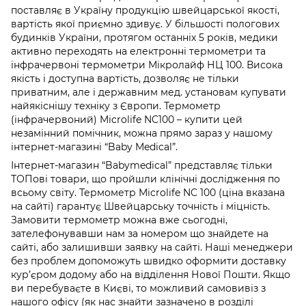
поставляє в Україну продукцію швейцарської якості,
вартість якої приємно здивує. У більшості пологових
будинків України, протягом останніх 5 років, медики
активно переходять на електронні термометри та
інфрачервоні термометри Мікролайф НЦ 100. Висока
якість і доступна вартість, дозволяє не тільки
приватним, але і державним мед. установам купувати
найякіснішу техніку з Європи. Термометр
(інфрачервоний) Microlife NC100 – купити цей
незамінний помічник, можна прямо зараз у нашому
інтернет-магазині “Baby Medical”.
Інтернет-магазин “Babymedical” представляє тільки
ТОПові товари, що пройшли клінічні дослідження по
всьому світу. Термометр Microlife NC 100 (ціна вказана
на сайті) гарантує Швейцарську точність і міцність.
Замовити термометр можна вже сьогодні,
зателефонувавши нам за номером що знайдете на
сайті, або залишивши заявку на сайті. Наші менеджери
без проблем допоможуть швидко оформити доставку
кур’єром додому або на відділення Нової Пошти. Якщо
ви перебуваєте в Києві, то можливий самовивіз з
нашого офісу (як нас знайти зазначено в розділі