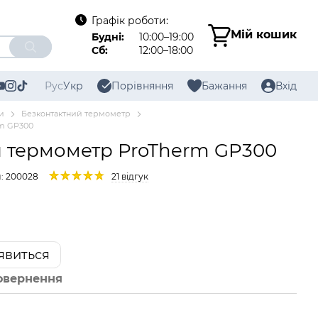
Графік роботи:
Мій кошик
Будні:
10:00–19:00
Сб:
12:00–18:00
Рус
Укр
Порівняння
Бажання
Вхід
и
Безконтактний термометр
rm GP300
 термометр ProTherm GP300
: 200028
21 відгук
'явиться
овернення