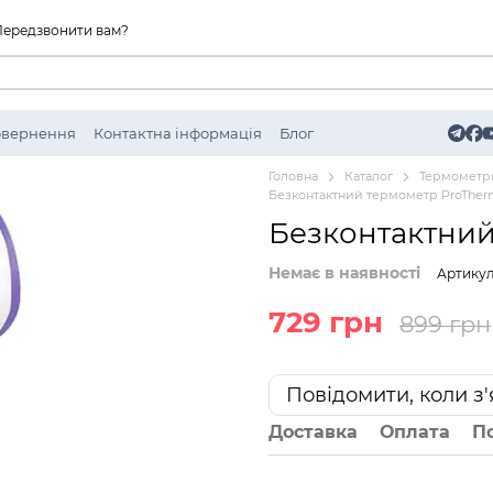
Передзвонити вам?
Повернення
Контактна інформація
Блог
Головна
Каталог
Термометр
Безконтактний термометр ProThe
Безконтактний
Немає в наявності
Артикул
729 грн
899 грн
Повідомити, коли з
Доставка
Оплата
П