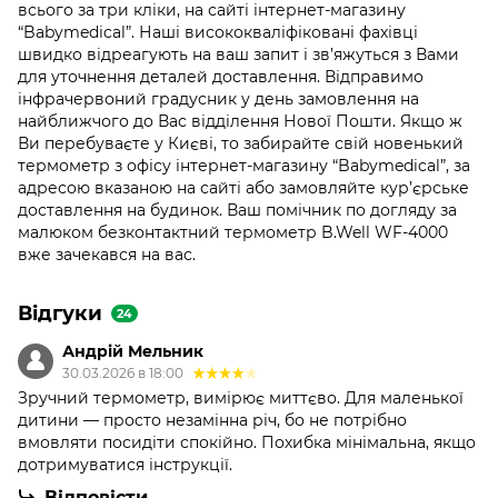
всього за три кліки, на сайті інтернет-магазину
“Babymedical”. Наші висококваліфіковані фахівці
швидко відреагують на ваш запит і зв’яжуться з Вами
для уточнення деталей доставлення. Відправимо
інфрачервоний градусник у день замовлення на
найближчого до Вас відділення Нової Пошти. Якщо ж
Ви перебуваєте у Києві, то забирайте свій новенький
термометр з офісу інтернет-магазину “Babymedical”, за
адресою вказаною на сайті або замовляйте кур’єрське
доставлення на будинок. Ваш помічник по догляду за
малюком безконтактний термометр B.Well WF-4000
вже зачекався на вас.
Відгуки
24
Андрій Мельник
30.03.2026 в 18:00
Зручний термометр, вимірює миттєво. Для маленької
дитини — просто незамінна річ, бо не потрібно
вмовляти посидіти спокійно. Похибка мінімальна, якщо
дотримуватися інструкції.
Відповісти