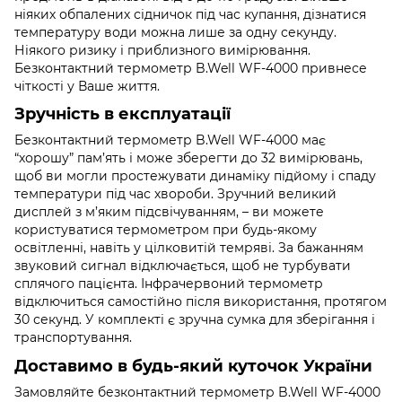
ніяких обпалених сідничок під час купання, дізнатися
температуру води можна лише за одну секунду.
Ніякого ризику і приблизного вимірювання.
Безконтактний термометр B.Well WF-4000 привнесе
чіткості у Ваше життя.
Зручність в експлуатації
Безконтактний термометр B.Well WF-4000 має
“хорошу” пам’ять і може зберегти до 32 вимірювань,
щоб ви могли простежувати динаміку підйому і спаду
температури під час хвороби. Зручний великий
дисплей з м’яким підсвічуванням, – ви можете
користуватися термометром при будь-якому
освітленні, навіть у цілковитій темряві. За бажанням
звуковий сигнал відключається, щоб не турбувати
сплячого пацієнта. Інфрачервоний термометр
відключиться самостійно після використання, протягом
30 секунд. У комплекті є зручна сумка для зберігання і
транспортування.
Доставимо в будь-який куточок України
Замовляйте безконтактний термометр B.Well WF-4000