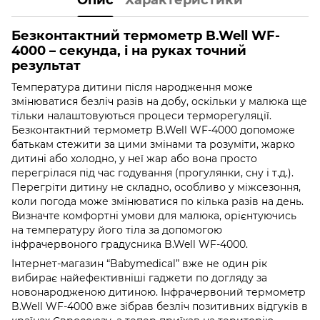
Безконтактний термометр B.Well WF-
4000 – секунда, і на руках точний
результат
Температура дитини після народження може
змінюватися безліч разів на добу, оскільки у малюка ще
тільки налаштовуються процеси терморегуляції.
Безконтактний термометр B.Well WF-4000 допоможе
батькам стежити за цими змінами та розуміти, жарко
дитині або холодно, у неї жар або вона просто
перегрілася під час годування (прогулянки, сну і т.д.).
Перегріти дитину не складно, особливо у міжсезоння,
коли погода може змінюватися по кілька разів на день.
Визначте комфортні умови для малюка, орієнтуючись
на температуру його тіла за допомогою
інфрачервоного градусника B.Well WF-4000.
Інтернет-магазин “Babymedical” вже не один рік
вибирає найефективніші гаджети по догляду за
новонародженою дитиною. Інфрачервоний термометр
B.Well WF-4000 вже зібрав безліч позитивних відгуків в