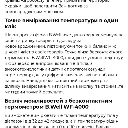
країнах Євросоюзу, а тепер приїхав на територію
України, щоб полегшити Вам догляд за
новонародженим малюком.
Точне вимірювання температури в один
клік
Швейцарська фірма B.Well вже давно зарекомендувала
себе на ринку товарів по догляду за
новонародженими, підтримуючи тонкий баланс між
ціною і якістю своїх товарів. Точна лінза бесконтактного
термометра B.WellWF-4000, швидко і чутливо реєструє
інфрачервоне випромінювання від тіла, а
високотехнологічний датчик протягом секунди
перетворює дані у цифрові значення, які ви побачите
на екрані. Наведіть безконтактний термометр на
ділянку вимірювання, натисніть на кнопку, та отримаєте
миттєвий точний результат.
Безліч можливостей з безконтактним
термометром B.Well WF-4000
Ви зможете вимірювати не тільки температуру тіла у
діапазоні від 32 до 42 градусів, а й температуру рідин і
предметів в діапазоні від 0 до 110 градусів. Більше