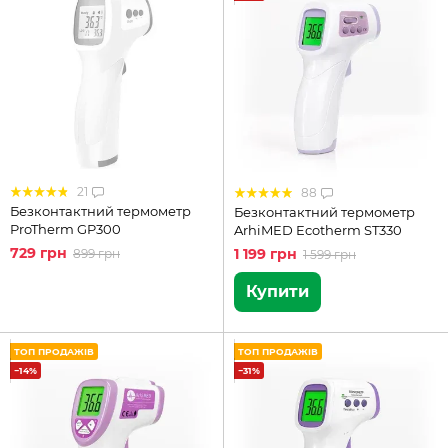
21
88
Безконтактний термометр
Безконтактний термометр
ProTherm GP300
ArhiMED Ecotherm ST330
729 грн
1 199 грн
899 грн
1 599 грн
Купити
ТОП ПРОДАЖІВ
ТОП ПРОДАЖІВ
−14%
−31%