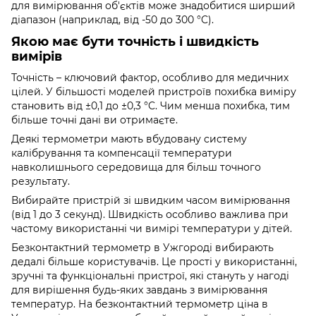
для вимірювання об'єктів може знадобитися ширший
діапазон (наприклад, від -50 до 300 °C).
Якою має бути точність і швидкість
вимірів
Точність – ключовий фактор, особливо для медичних
цілей. У більшості моделей пристроїв похибка виміру
становить від ±0,1 до ±0,3 °C. Чим менша похибка, тим
більше точні дані ви отримаєте.
Деякі термометри мають вбудовану систему
калібрування та компенсації температури
навколишнього середовища для більш точного
результату.
Вибирайте пристрій зі швидким часом вимірювання
(від 1 до 3 секунд). Швидкість особливо важлива при
частому використанні чи вимірі температури у дітей.
Безконтактний термометр в Ужгороді вибирають
дедалі більше користувачів. Це прості у використанні,
зручні та функціональні пристрої, які стануть у нагоді
для вирішення будь-яких завдань з вимірювання
температур. На безконтактний термометр ціна в