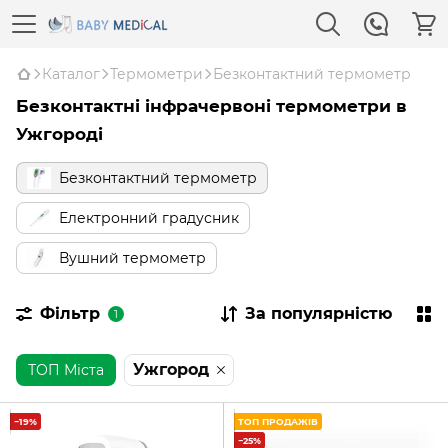
Каталог
Термометри
Безконтактний термометр
Безконтактні інфрачервоні термометри в
Ужгороді
Безконтактний термометр
Електронний градусник
Вушний термометр
Фільтр
За популярністю
1
Ужгород
ТОП Міста
−19%
ТОП ПРОДАЖІВ
−25%