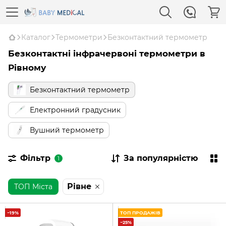
Каталог
Термометри
Безконтактний термометр
Безконтактні інфрачервоні термометри в
Рівному
Безконтактний термометр
Електронний градусник
Вушний термометр
Фільтр
За популярністю
1
Рівне
ТОП Міста
−19%
ТОП ПРОДАЖІВ
−25%