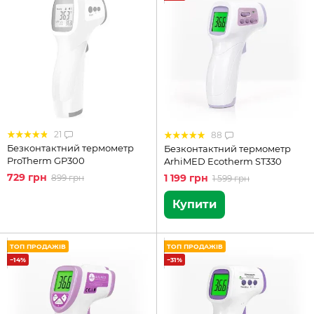
21
88
Безконтактний термометр
Безконтактний термометр
ProTherm GP300
ArhiMED Ecotherm ST330
729 грн
1 199 грн
899 грн
1 599 грн
Купити
ТОП ПРОДАЖІВ
ТОП ПРОДАЖІВ
−14%
−31%