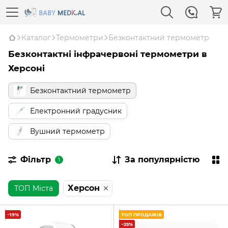
Каталог
Термометри
Безконтактний термометр
Безконтактні інфрачервоні термометри в
Херсоні
Безконтактний термометр
Електронний градусник
Вушний термометр
Фільтр
За популярністю
1
Херсон
ТОП Міста
−19%
ТОП ПРОДАЖІВ
−25%