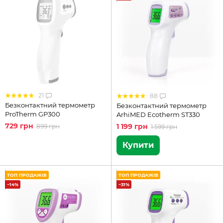
21
88
Безконтактний термометр
Безконтактний термометр
ProTherm GP300
ArhiMED Ecotherm ST330
729 грн
1 199 грн
899 грн
1 599 грн
Купити
ТОП ПРОДАЖІВ
ТОП ПРОДАЖІВ
−14%
−31%