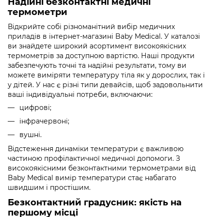
Надійні безконтактні медичні
термометри
Відкрийте собі різноманітний вибір медичних
приладів в інтернет-магазині Baby Medical. У каталозі
ви знайдете широкий асортимент високоякісних
термометрів за доступною вартістю. Наші продукти
забезпечують точні та надійні результати, тому ви
можете виміряти температуру тіла як у дорослих, так і
у дітей. У нас є різні типи девайсів, щоб задовольнити
ваші індивідуальні потреби, включаючи:
цифрові;
інфрачервоні;
вушні.
Відстеження динаміки температури є важливою
частиною профілактичної медичної допомоги. З
високоякісними безконтактними термометрами від
Baby Medical вимір температури стає набагато
швидшим і простішим.
Безконтактний градусник: якість на
першому місці