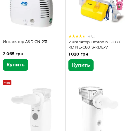
4
Ингалятор A&D CN-231
Ингалятор Omron NE-C801
KD NE-C801S-KDE-V
2 065 грн
1 020 грн
Купить
Купить
−11%