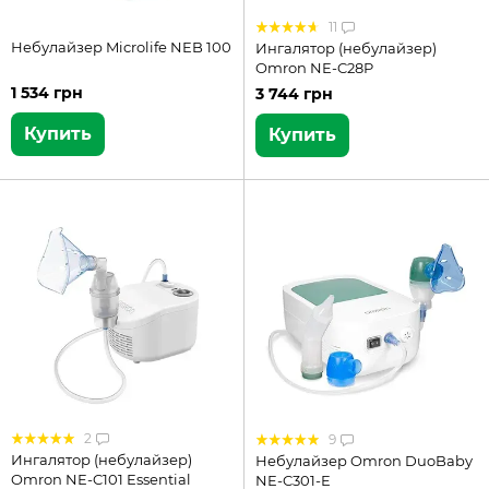
11
Небулайзер Microlife NEB 100
Ингалятор (небулайзер)
Omron NE-C28P
1 534 грн
3 744 грн
Купить
Купить
2
9
Ингалятор (небулайзер)
Небулайзер Omron DuoBaby
Omron NE-C101 Essential
NE-C301-E