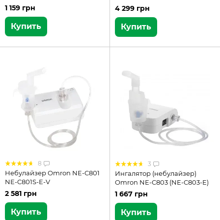
1 159 грн
4 299 грн
Купить
Купить
8
3
Небулайзер Omron NE-C801
Ингалятор (небулайзер)
NE-C801S-E-V
Omron NE-C803 (NE-C803-E)
2 581 грн
1 667 грн
Купить
Купить