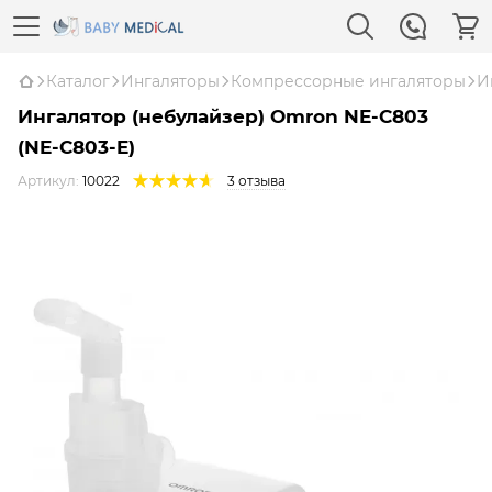
Каталог
Ингаляторы
Компрессорные ингаляторы
И
Ингалятор (небулайзер) Omron NE-C803
(NE-C803-E)
Артикул:
10022
3 отзыва