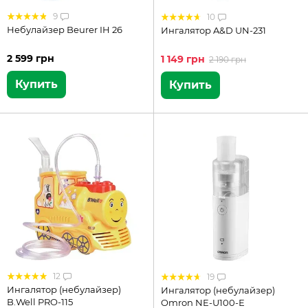
9
10
Небулайзер Beurer IH 26
Ингалятор A&D UN-231
2 599 грн
1 149 грн
2 190 грн
Купить
Купить
12
19
Ингалятор (небулайзер)
Ингалятор (небулайзер)
B.Well PRO-115
Omron NE-U100-Е