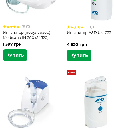
15
12
Ингалятор (небулайзер)
Ингалятор A&D UN-233
Medisana IN 500 (54520)
1 397 грн
4 520 грн
Купить
Купить
−48%