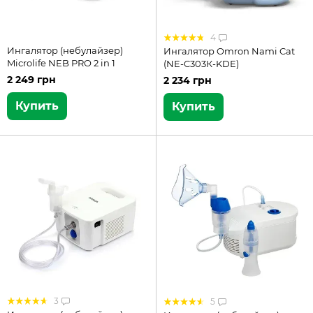
4
Ингалятор (небулайзер)
Ингалятор Omron Nami Cat
Microlife NEB PRO 2 in 1
(NE-C303К-KDE)
2 249 грн
2 234 грн
Купить
Купить
3
5