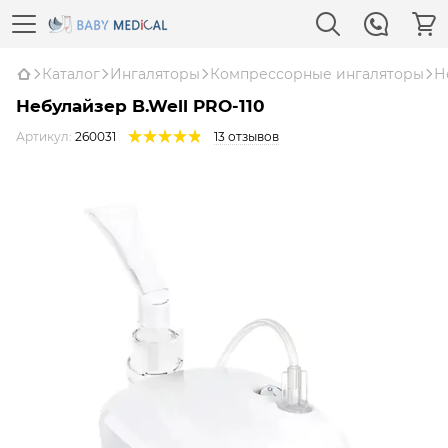
Каталог
Ингаляторы
Компрессорные ингаляторы
Н
Небулайзер B.Well PRO-110
Артикул:
260031
13 отзывов