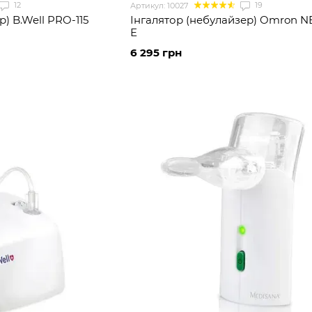
12
19
Артикул: 10027
) B.Well PRO-115
Інгалятор (небулайзер) Omron N
Е
6 295 грн