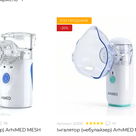
ТОП ПРОДАЖІВ
−20%
96
42
Артикул: 20200
ер) ArhiMED MESH
Інгалятор (небулайзер) ArhiMED