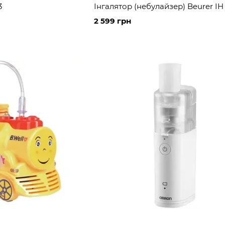
3
Інгалятор (небулайзер) Beurer IH
2 599 грн