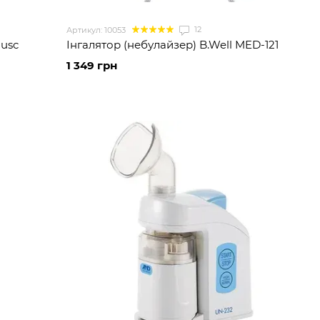
12
Артикул: 10053
 usc
Інгалятор (небулайзер) B.Well MED-121
1 349 грн