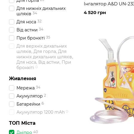
Для горла
Інгалятор A&D UN-23
Для нижніх дихальних
4 520 грн
34
шляхів
32
Для носа
34
Від астми
35
При бронхіті
Для верхніх дихальних
шляхів, Для горла, Для
нижніх дихальних шляхів,
Для носа, Від астми, При
0
бронхіті
Живлення
34
Мережа
2
Акумулятор
6
Батарейки
0
Акумулятор 1200 mAh
ТОП Міста
40
Дніпро