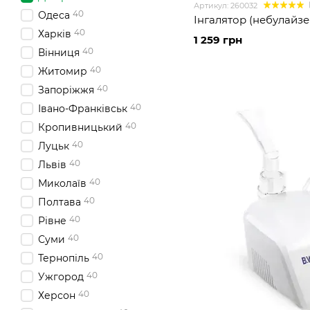
Артикул: 260032
40
Одеса
Інгалятор (небулайзер
40
Харків
1 259 грн
40
Вінниця
40
Житомир
40
Запоріжжя
40
Івано-Франківськ
40
Кропивницький
40
Луцьк
40
Львів
40
Миколаїв
40
Полтава
40
Рівне
40
Суми
40
Тернопіль
40
Ужгород
40
Херсон