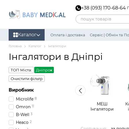
Перейти до основного контенту
+38 (093) 170-68-64
Каталог
Оплата і доставка
Сервіс | Обмін та 
Політика конфіденційності
Головна
Каталог
Інгалятори
Інгалятори в Дніпрі
ТОП Міста:
Дніпро
Очистити фільтр
Виробник
8
Microlife
МЕШ
К
11
Omron
Інгалятори
3
B-Well
2
Heaco
Сортування:
за попу