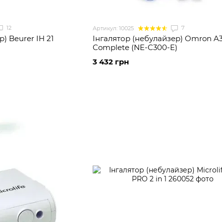
12
7
Артикул: 10025
) Beurer IH 21
Інгалятор (небулайзер) Omron A
Complete (NE-C300-E)
3 432 грн