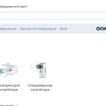
Передзвонити вам?
Повернення
Контактна інформація
Блог
омпресорні
Ультразвукові
інгалятори
інгалятори
лярністю