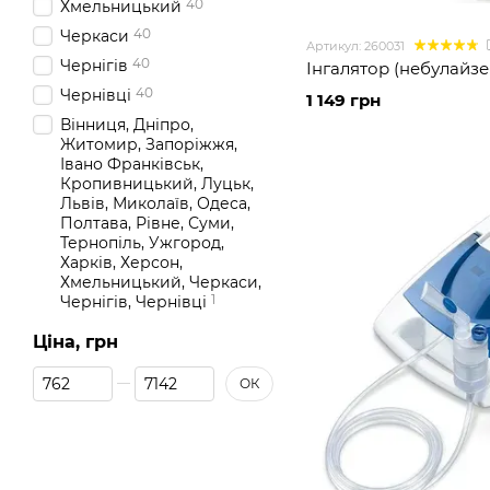
40
Хмельницький
40
Черкаси
Артикул: 260031
40
Чернігів
Інгалятор (небулайзе
40
Чернівці
1 149 грн
Вінниця, Дніпро,
Житомир, Запоріжжя,
Івано Франківськ,
Кропивницький, Луцьк,
Львів, Миколаїв, Одеса,
Полтава, Рівне, Суми,
Тернопіль, Ужгород,
Харків, Херсон,
Хмельницький, Черкаси,
1
Чернігів, Чернівці
Ціна, грн
Від Ціна, грн
До Ціна, грн
ОК