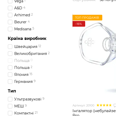
1
Vega
4
A&D
2
Arhimed
ТОП ПРОДАЖІВ
4
Beurer
−16%
5
Medisana
Країна виробник
12
Швейцария
2
Великобритания
0
Польща
2
Польша
15
Япония
9
Германия
Тип
9
Ультразвукові
Артикул: 20100
9
МЕШ
Інгалятор (небулайз
21
Компактні
Pro