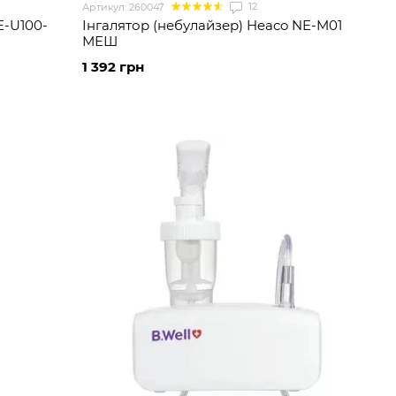
12
Артикул: 260047
E-U100-
Інгалятор (небулайзер) Heaco NE-M01
МЕШ
1 392 грн