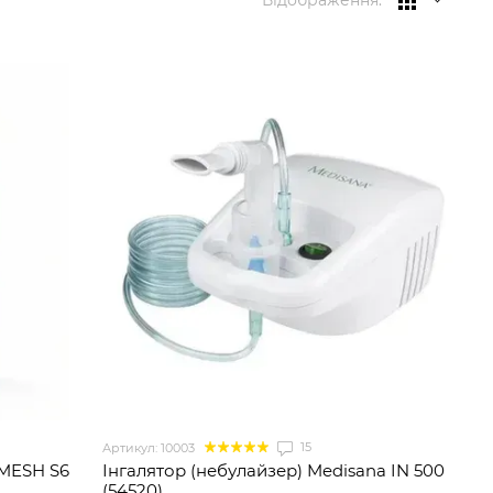
Відображення:
15
Артикул: 10003
 MESH S6
Інгалятор (небулайзер) Medisana IN 500
(54520)