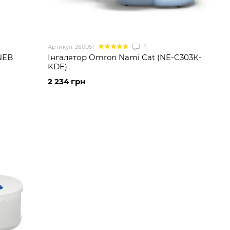
4
Артикул: 260051
 NEB
Інгалятор Omron Nami Cat (NE-C303К-
KDE)
2 234 грн