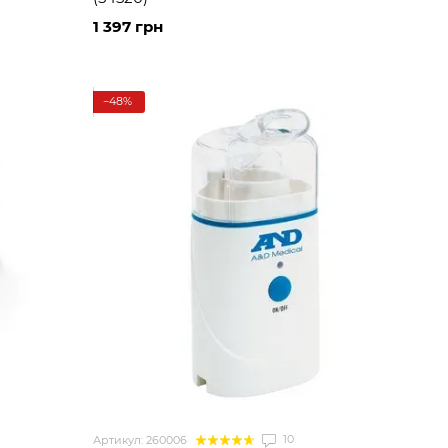
1 397 грн
−48%
10
Артикул: 260006