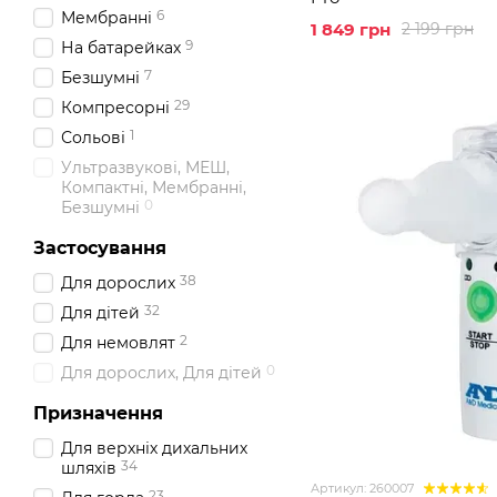
6
Мембранні
1 849 грн
2 199 грн
9
На батарейках
7
Безшумні
29
Компресорні
1
Сольові
Ультразвукові, МЕШ,
Компактні, Мембранні,
0
Безшумні
Застосування
38
Для дорослих
32
Для дітей
2
Для немовлят
0
Для дорослих, Для дітей
Призначення
Для верхніх дихальних
34
шляхів
Артикул: 260007
23