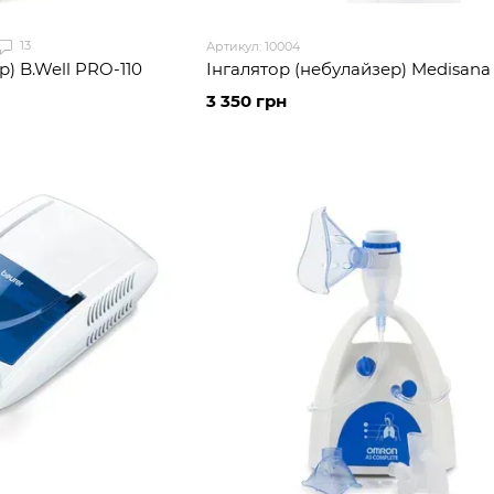
13
Артикул: 10004
р) B.Well PRO-110
Інгалятор (небулайзер) Medisana
3 350 грн