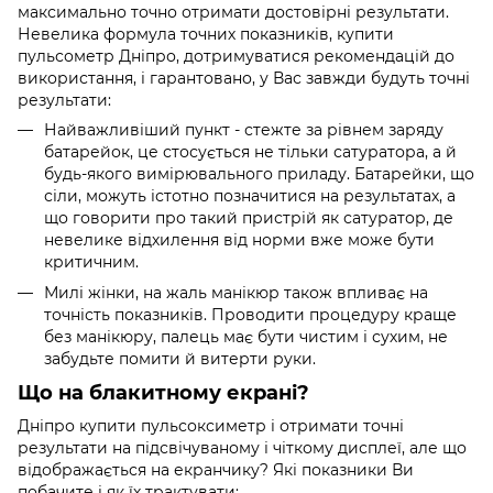
максимально точно отримати достовірні результати.
Невелика формула точних показників, купити
пульсометр Дніпро, дотримуватися рекомендацій до
використання, і гарантовано, у Вас завжди будуть точні
результати:
Найважливіший пункт - стежте за рівнем заряду
батарейок, це стосується не тільки сатуратора, а й
будь-якого вимірювального приладу. Батарейки, що
сіли, можуть істотно позначитися на результатах, а
що говорити про такий пристрій як сатуратор, де
невелике відхилення від норми вже може бути
критичним.
Милі жінки, на жаль манікюр також впливає на
точність показників. Проводити процедуру краще
без манікюру, палець має бути чистим і сухим, не
забудьте помити й витерти руки.
Що на блакитному екрані?
Дніпро купити пульсоксиметр і отримати точні
результати на підсвічуваному і чіткому дисплеї, але що
відображається на екранчику? Які показники Ви
побачите і як їх трактувати: