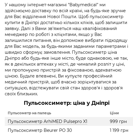
У нашому інтернет-магазині "Babymedical" ми
здійснюємо доставку по всій країні, на будь-яке зручне
для Вас відділення Нової Пошти. Щоб пульсоксиметр
купити в Дніпрі достатньо кількох кліків, щоб залишити
заявку. Далі з Вами зв'яжеться наш кваліфікований
менеджер по роботі з клієнтами, якщо у Вас
залишилися питання, він допоможе вибрати підходящу
для Вас модель, за будь-якими заданими параметрами і
швидко сформує замовлення. Пульсоксиметр ціна
Дніпро або будь-яке інше місто, буде однаковою, не так,
як в декількох аптеках у місті, де чималий розліт у ціні,
ми пропонуємо пристрій за фіксованою, адекватною
ціною. Будьте впевнені, Ви купуєте професійний
медичний пристрій, щоб вчасно зорієнтуватися за
ситуацією, відстежувати свій стан здоров'я і здоров'я
своїх близьких.
Пульсоксиметр: ціна у Дніпрі
Пульсометр на палець
Ціни
Пульсоксиметр ArhiMED Pulsepro X1
999 грн
Пульсоксиметр Beurer PO 30
1 199 грн