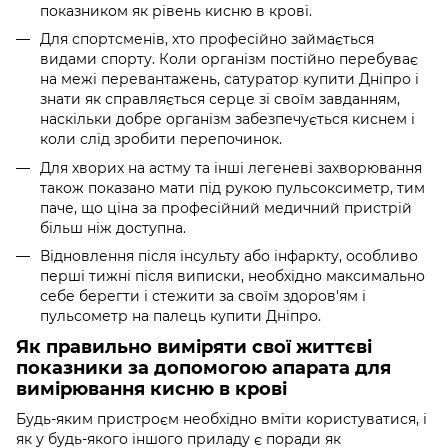
показником як рівень кисню в крові.
Для спортсменів, хто професійно займається
видами спорту. Коли організм постійно перебуває
на межі перевантажень, сатуратор купити Дніпро і
знати як справляється серце зі своїм завданням,
наскільки добре організм забезпечується киснем і
коли слід зробити перепочинок.
Для хворих на астму та інші легеневі захворювання
також показано мати під рукою пульсоксиметр, тим
паче, що ціна за професійний медичний пристрій
більш ніж доступна.
Відновлення після інсульту або інфаркту, особливо
перші тижні після виписки, необхідно максимально
себе берегти і стежити за своїм здоров'ям і
пульсометр на палець купити Дніпро.
Як правильно виміряти свої життєві
показники за допомогою апарата для
вимірювання кисню в крові
Будь-яким пристроєм необхідно вміти користуватися, і
як у будь-якого іншого приладу є поради як