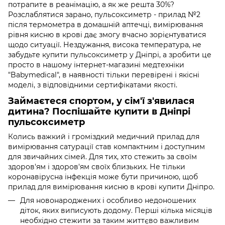
потрапите в реанімацію, а як же решта 30%?
Розслаблятися зарано, пульсоксиметр - прилад №2
після термометра в домашній аптечці, вимірювання
рівня кисню в крові дає змогу вчасно зорієнтуватися
щодо ситуації. Нездужання, висока температура, не
забудьте купити пульсоксиметр у Дніпрі, а зробити це
просто в нашому інтернет-магазині медтехніки
"Babymedical", в наявності тільки перевірені і якісні
моделі, з відповідними сертифікатами якості.
Займаєтеся спортом, у сім'ї з'явилася
дитина? Поспішайте купити в Дніпрі
пульсоксиметр
Колись важкий і громіздкий медичний прилад для
вимірювання сатурації став компактним і доступним
для звичайних сімей. Для тих, хто стежить за своїм
здоров'ям і здоров'ям своїх близьких. Не тільки
коронавірусна інфекція може бути причиною, щоб
прилад для вимірювання кисню в крові купити Дніпро.
Для новонароджених і особливо недоношених
діток, яких виписують додому. Перші кілька місяців
необхідно стежити за таким життєво важливим