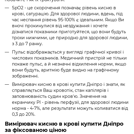
SpO2 - це скорочення позначає рівень кисню в
крові, сатурацію. Для здорової людини, вдень, під
час неспання рівень 95-100% є ідеальним. Якщо Ви
вночі прокинулися від нездужання і хочете
дізнатися показники приготуйтеся, що вони будуть
трохи нижчими, це природно для здорової людини,
з 3 до 7 ранку.
Пульс відображається у вигляді графічної кривої і
числових показників. Медичний пристрій не тільки
покаже пульс, а й незначні відхилення норми, якщо
вони будуть, аритмію буде видно на графічному
зображенні.
Вимірювач кисню в крові купити Дніпро і знати, як
справляється Ваш кровотік, стан капілярів і
заповнюваність судин кров'ю. Значення на
екранчику PI - рівень перфузії, для здорової людини
норма - 4-7%, але результати можуть коливатися від
0,3 до 20%.
Вимірювач кисню в крові купити Дніпро
за фіксованою ціною