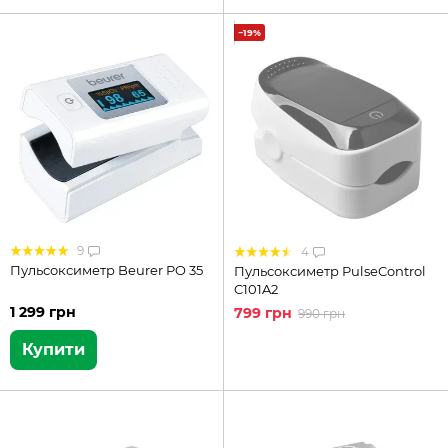
−19%
9
4
Пульсоксиметр Beurer PO 35
Пульсоксиметр PulseControl
C101A2
1 299 грн
799 грн
990 грн
Купити