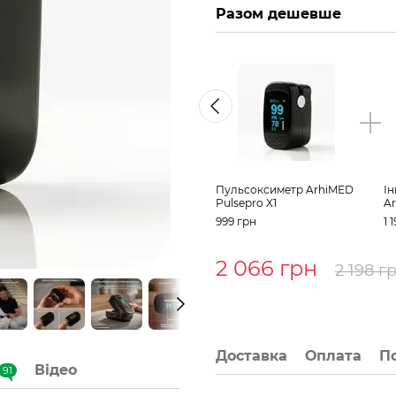
Разом дешевше
Пульсоксиметр ArhiMED
Ін
Pulsepro X1
A
999 грн
1 
2 066 грн
2 198 г
Доставка
Оплата
П
Відео
91