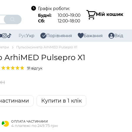
Графік роботи:
Мій кошик
Будні:
10:00–19:00
Сб:
12:00–18:00
Рус
Укр
Порівняння
Бажання
Вхід
метри
Пульсоксиметр ArhiMED Pulsepro X1
 ArhiMED Pulsepro X1
91 відгук
рн
частинами
Купити в 1 клік
ОПЛАТА ЧАСТИНАМИ
4 платежі по 249.75 грн