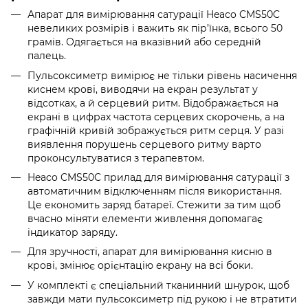
Апарат для вимірювання сатурації Heaco CMS50C
невеликих розмірів і важить як пір’їнка, всього 50
грамів. Одягається на вказівний або середній
палець.
Пульсоксиметр вимірює не тільки рівень насичення
киснем крові, виводячи на екран результат у
відсотках, а й серцевий ритм. Відображається на
екрані в цифрах частота серцевих скорочень, а на
графічній кривій зображується ритм серця. У разі
виявлення порушень серцевого ритму варто
проконсультуватися з терапевтом.
Heaco CMS50C прилад для вимірювання сатурації з
автоматичним відключенням після використання.
Це економить заряд батареї. Стежити за тим щоб
вчасно міняти елементи живлення допомагає
індикатор заряду.
Для зручності, апарат для вимірювання кисню в
крові, змінює орієнтацію екрану на всі боки.
У комплекті є спеціальний тканинний шнурок, щоб
завжди мати пульсоксиметр під рукою і не втратити