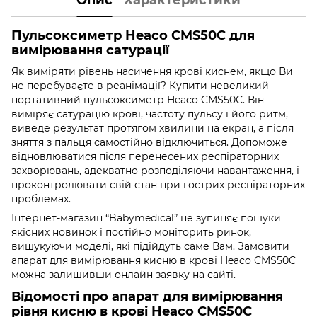
Пульсоксиметр Heaco CMS50C для
вимірювання сатурації
Як виміряти рівень насичення крові киснем, якщо Ви
не перебуваєте в реанімації? Купити невеликий
портативний пульсоксиметр Heaco CMS50C. Він
виміряє сатурацію крові, частоту пульсу і його ритм,
виведе результат протягом хвилини на екран, а після
зняття з пальця самостійно відключиться. Допоможе
відновлюватися після перенесених респіраторних
захворювань, адекватно розподіляючи навантаження, і
проконтролювати свій стан при гострих респіраторних
проблемах.
Інтернет-магазин “Babymedical” не зупиняє пошуки
якісних новинок і постійно моніторить ринок,
вишукуючи моделі, які підійдуть саме Вам. Замовити
апарат для вимірювання кисню в крові Heaco CMS50C
можна залишивши онлайн заявку на сайті.
Відомості про апарат для вимірювання
рівня кисню в крові Heaco CMS50C