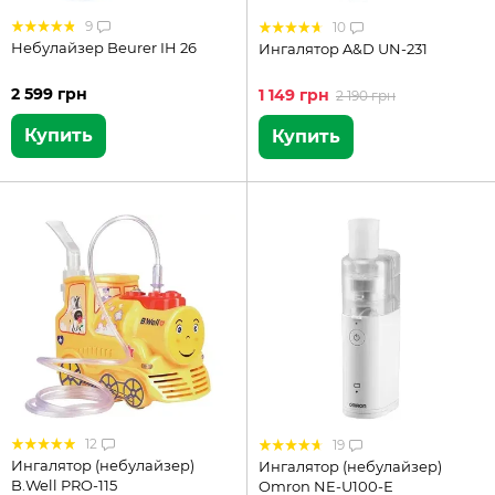
9
10
Небулайзер Beurer IH 26
Ингалятор A&D UN-231
2 599 грн
1 149 грн
2 190 грн
Купить
Купить
12
19
Ингалятор (небулайзер)
Ингалятор (небулайзер)
B.Well PRO-115
Omron NE-U100-Е