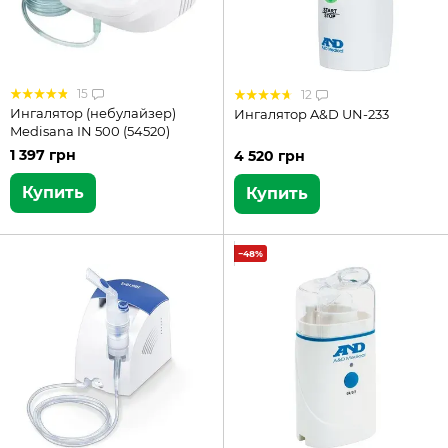
15
12
Ингалятор (небулайзер)
Ингалятор A&D UN-233
Medisana IN 500 (54520)
1 397 грн
4 520 грн
Купить
Купить
−48%