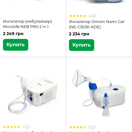
4
Ингалятор (небулайзер)
Ингалятор Omron Nami Cat
Microlife NEB PRO 2 in 1
(NE-C303К-KDE)
2 249 грн
2 234 грн
Купить
Купить
3
5