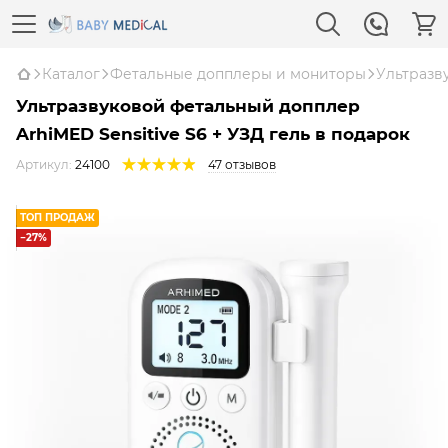
Каталог
Фетальные допплеры и мониторы
Ультразву
Ультразвуковой фетальный допплер
ArhiMED Sensitive S6 + УЗД гель в подарок
Артикул:
24100
47 отзывов
ТОП ПРОДАЖ
−27%