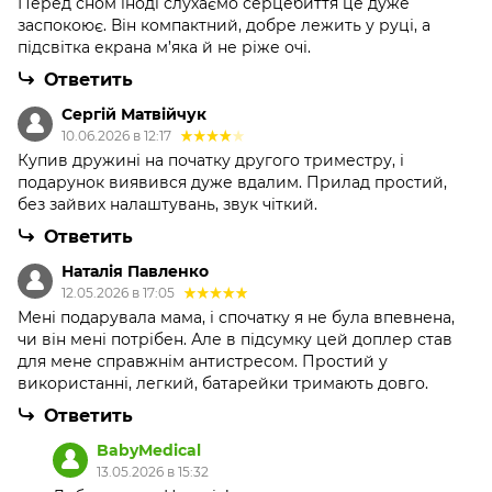
Перед сном іноді слухаємо серцебиття це дуже
заспокоює. Він компактний, добре лежить у руці, а
підсвітка екрана м’яка й не ріже очі.
Ответить
Сергій Матвійчук
10.06.2026 в 12:17
Купив дружині на початку другого триместру, і
подарунок виявився дуже вдалим. Прилад простий,
без зайвих налаштувань, звук чіткий.
Ответить
Наталія Павленко
12.05.2026 в 17:05
Мені подарувала мама, і спочатку я не була впевнена,
чи він мені потрібен. Але в підсумку цей доплер став
для мене справжнім антистресом. Простий у
використанні, легкий, батарейки тримають довго.
Ответить
BabyMedical
13.05.2026 в 15:32