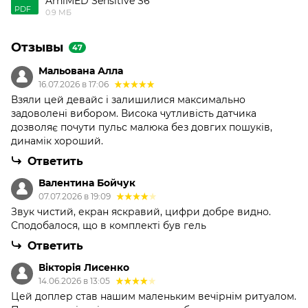
ArhiMED Sensitive S6
PDF
0.9 МБ
Отзывы
47
Мальована Алла
16.07.2026 в 17:06
Взяли цей девайс і залишилися максимально
задоволені вибором. Висока чутливість датчика
дозволяє почути пульс малюка без довгих пошуків,
динамік хороший.
Ответить
Валентина Бойчук
07.07.2026 в 19:09
Звук чистий, екран яскравий, цифри добре видно.
Сподобалося, що в комплекті був гель
Ответить
Вікторія Лисенко
14.06.2026 в 13:05
Цей доплер став нашим маленьким вечірнім ритуалом.