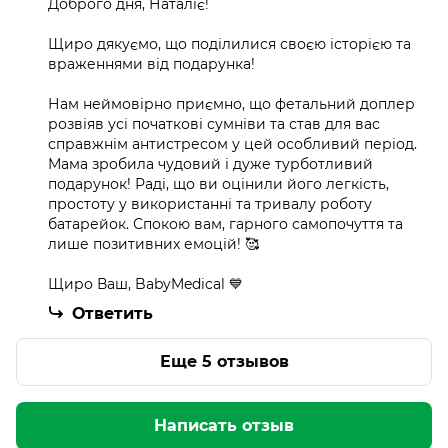
Доброго дня, Наталіє!
Щиро дякуємо, що поділилися своєю історією та
враженнями від подарунка!
Нам неймовірно приємно, що фетальний доплер
розвіяв усі початкові сумніви та став для вас
справжнім антистресом у цей особливий період.
Мама зробила чудовий і дуже турботливий
подарунок! Раді, що ви оцінили його легкість,
простоту у використанні та тривалу роботу
батарейок. Спокою вам, гарного самопочуття та
лише позитивних емоцій! 🥰
Щиро Ваш, BabyMedical 💙
Ответить
Еще 5 отзывов
Написать отзыв