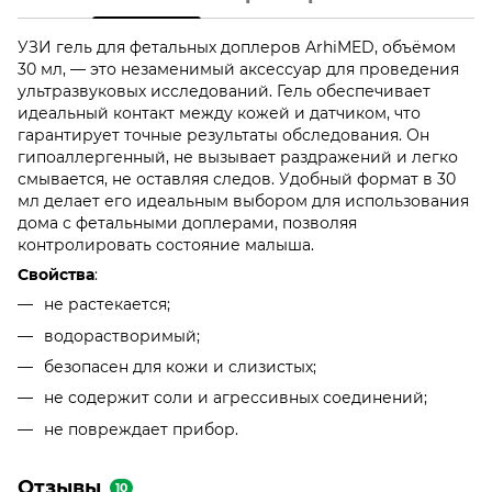
УЗИ гель для фетальных доплеров ArhiMED, объёмом
30 мл, — это незаменимый аксессуар для проведения
ультразвуковых исследований. Гель обеспечивает
идеальный контакт между кожей и датчиком, что
гарантирует точные результаты обследования. Он
гипоаллергенный, не вызывает раздражений и легко
смывается, не оставляя следов. Удобный формат в 30
мл делает его идеальным выбором для использования
дома с фетальными доплерами, позволяя
контролировать состояние малыша.
Свойства
:
не растекается;
водорастворимый;
безопасен для кожи и слизистых;
не содержит соли и агрессивных соединений;
не повреждает прибор.
Отзывы
10