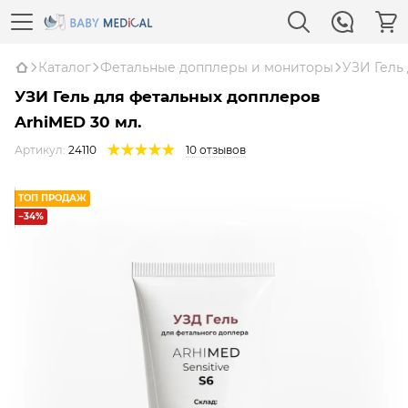
Каталог
Фетальные допплеры и мониторы
УЗИ Гель
УЗИ Гель для фетальных допплеров
ArhiMED 30 мл.
Артикул:
24110
10 отзывов
ТОП ПРОДАЖ
−34%