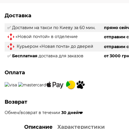
Доставка
✅ Доставим на такси
по Киеву за 60 мин.
прямо сей
«Новой почтой» в отделение
отправим 
Курьером «Новая почта» до дверей
отправим 
✅
Бесплатная
доставка для заказов
от 3000 гр
Оплата
Возврат
Обмен/возврат в течении
30 дней
❤️
Описание
Характеристики