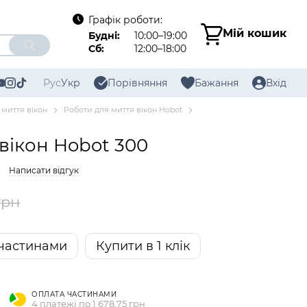
Графік роботи:
Мій кошик
Будні:
10:00–19:00
Сб:
12:00–18:00
Рус
Укр
Порівняння
Бажання
Вхід
 миття вікон
Роботи для миття вікон Hobot
вікон Hobot 300
Написати відгук
грн
частинами
Купити в 1 клік
ОПЛАТА ЧАСТИНАМИ
4 платежі по 1 678.75 грн