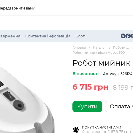
Передзвонити вам?
Повернення
Контактна інформація
Блог
Головна
Каталог
Роботи для
Робот мийник вікон Hobot 300
Робот мийник 
В наявності
Артикул: 526124
6 715 грн
8 199 
Купити
Оплата 
ПОКУПКА ЧАСТИНАМИ
4 платежі по 1 678.75 грн